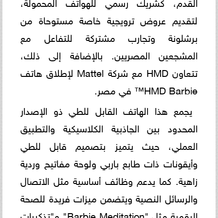
القدم، كشريك رسمي للهواتف المحمولة،
لتقديم عروض ترويجية خاصة مستوحاة من
برشلونة وتجارب مشتركة للتفاعل مع
المشجعين المصريين. بالإضافة إلى ذلك،
تتعاون HMD مع شركة Mattel لإطلاق هاتف
HMD Barbie™️ في مصر.
يجمع هذا الهاتف القابل للطي ذو الإصدار
المحدود بين الجاذبية الكلاسيكية والتطبيق
العملي، حيث يتميز بتصميم قابل للطي
وأيقونات ذات طابع باربي ولوحة مفاتيح وردية
زاهية. كما يدعم وظائف أساسية مثل الاتصال
والرسائل النصية ويتضمن ميزات فريدة للصحة
الرقمية مثل "Barbie Meditation" و"تذكيرات