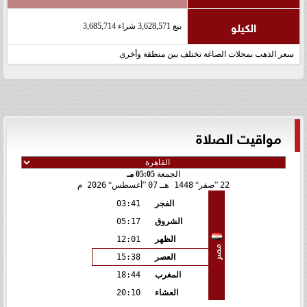
الكيلو
بيع 3,628,571 شراء 3,685,714
سعر الذهب بمحلات الصاغة تختلف بين منطقة وأخرى
مواقيت الصلاة
الجمعة
05:05 مـ
22
صفر
1448 هـ
07
أغسطس
2026 م
الفجر
03:41
الشروق
05:17
الظهر
12:01
مصر
العصر
15:38
المغرب
18:44
العشاء
20:10