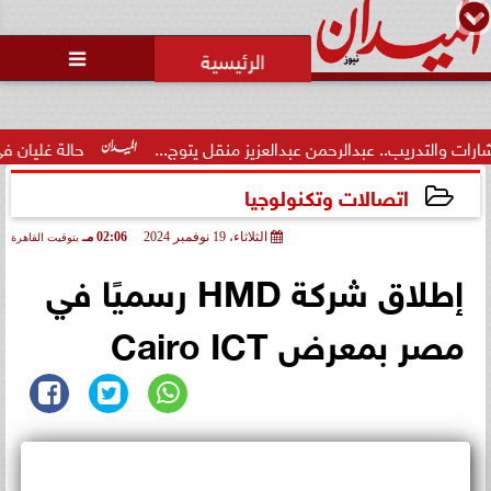

ب.. عبدالرحمن عبدالعزيز منقل يتوج...
حالة غليان في نادي الشيخ 
اتصالات وتكنولوجيا
الثلاثاء، 19 نوفمبر 2024
02:06 مـ
بتوقيت القاهرة
2024-11-19 14:06:07
إطلاق شركة HMD رسميًا في
مصر بمعرض Cairo ICT