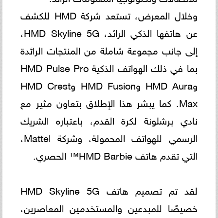
وخلال المعرض، تستعد شركة HMD للكشف
عن هاتفها الذكي الرائد، HMD Skyline 5G،
إلى جانب مجموعة شاملة من المنتجات الرائدة
بما في ذلك الهواتف الذكية HMD Pulse Pro
وHMD Aura وHMD Fusion وHMD Crest
Max. كما يبشر هذا الإطلاق بتعاون مثير مع
نادي برشلونة لكرة القدم، باعتباره الشريك
الرسمي للهواتف المحمولة، وشركة Mattel،
التي تقدم هاتف HMD Barbie™️ الحصري.
لقد تم تصميم هاتف HMD Skyline 5G
خصيصًا للمبدعين والمستخدمين المعاصرين،