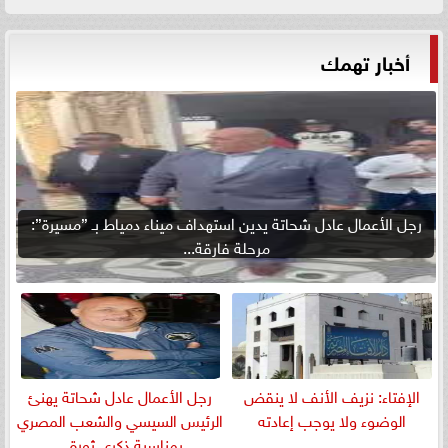
أخبار تهمك
رجل الأعمال عادل شحاتة يدين استهداف ميناء دمياط بـ ”مسيرة”:
مرحلة فارقة...
الإفتاء: نزيف الأنف لا ينقض
رجل الأعمال عادل شحاتة يهنئ
الوضوء ولا يوجب إعادته
الرئيس السيسي والشعب المصري
بمناسبة ذكرى ثورة...