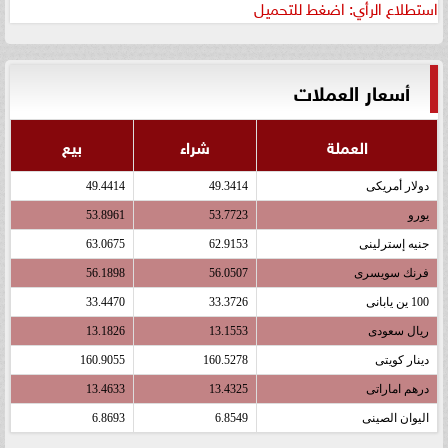
استطلاع الرأي: اضغط للتحميل
أسعار العملات
العملة
شراء
بيع
دولار أمريكى
49.3414
49.4414
يورو
53.7723
53.8961
جنيه إسترلينى
62.9153
63.0675
فرنك سويسرى
56.0507
56.1898
100 ين يابانى
33.3726
33.4470
ريال سعودى
13.1553
13.1826
دينار كويتى
160.5278
160.9055
درهم اماراتى
13.4325
13.4633
اليوان الصينى
6.8549
6.8693