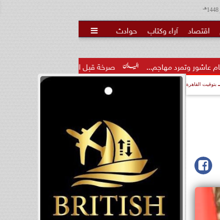
هـ
اقتصاد
آراء وكتاب
حوادث

صرخة قبل الكارثة.. بلاغ إلى النائب العام ووزير الشباب والري
بتوقيت القاهرة