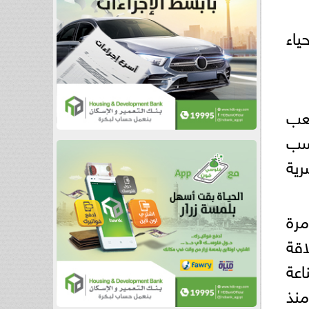
ياء
عب
حسب
رية
مرة
اقة
عة
منذ