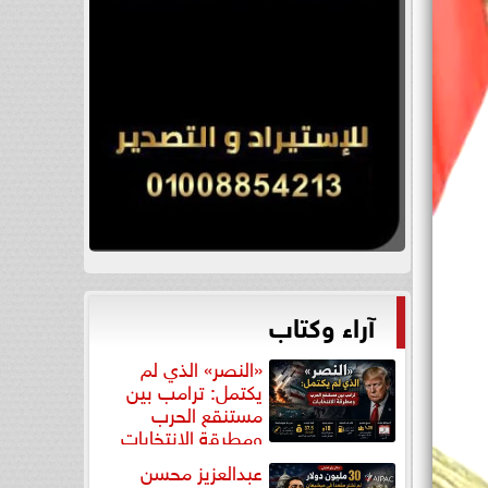
آراء وكتاب
«النصر» الذي لم
يكتمل: ترامب بين
مستنقع الحرب
ومطرقة الانتخابات
عبدالعزيز محسن