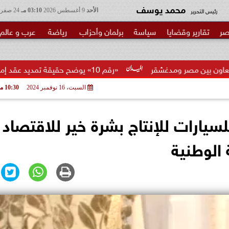
محمد يوسف
رئيس التحرير
الأحد
9 أغسطس 2026
03:10 مـ
24 صفر 1448
صر
تقارير وقضايا
سياسة
برلمان وأحزاب
رياضة
عرب و عالم
غشقر
«رقم 10» يوضح حقيقة تمديد عقد إمام عاشور وتمرد مهاجم...
السبت، 16 نوفمبر 2024
10:30 مـ
سيارات للإنتاج بشرة خير للاقتصاد
 الوطنية