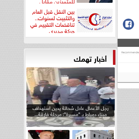
للمتميزين مقابل
جودة...
بين النقل قبل العام
والتثبيت لسنوات..
تناقضات التقييم في
حركة مديري
”مستشفيات...
أخبار تهمك
رجل الأعمال عادل شحاتة يدين استهداف
ميناء دمياط بـ ”مسيرة”: مرحلة فارقة...