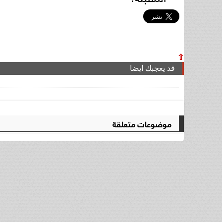
⇧
قد يعجبك ايضا
موضوعات متعلقة