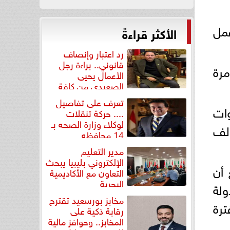
عمل
الأكثر قراءةً
رد اعتبار وإنصاف
قانوني.. براءة رجل
مرة
الأعمال يحيى
الصعيدي من كافة
التهم...
تعرف على تفاصيل
وات
.... حركة تنقلات
لوكلاء وزارة الصحه بـ
عودة شركة النصر الرائدة للانتاج سيصل بمصر لانتاج 500 الف
14 محافظه
مدير التعليم
الإلكتروني بليبيا يبحث
 أن
التعاون مع الأكاديمية
البحرية
ولة
مخابز بورسعيد تقترح
رة
رقابة ذكية على
المخابز.. وحوافز مالية