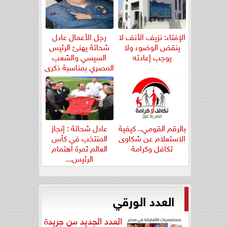
الإفتاء: نزيف الأنف لا
رجل الأعمال عادل
ينقض الوضوء ولا
شحاتة يهنئ الرئيس
يوجب إعادته
السيسي والشعب
المصري بمناسبة ذكرى
ثورة...
بالرقم القومي.. كيفية
عادل شحاتة : إنجاز
الاستعلام عن شكاوى
المنتخب في كأس
تكافل وكرامة
العالم ثمرة اهتمام
الرئيس...
العدد الورقي
العدد الجديد من جريدة