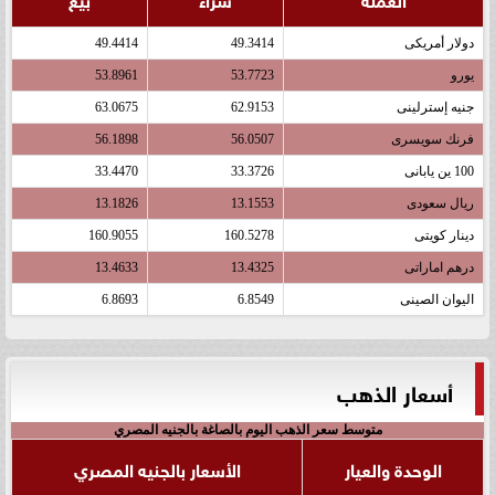
دولار أمريكى
49.3414
49.4414
يورو
53.7723
53.8961
جنيه إسترلينى
62.9153
63.0675
فرنك سويسرى
56.0507
56.1898
100 ين يابانى
33.3726
33.4470
ريال سعودى
13.1553
13.1826
دينار كويتى
160.5278
160.9055
درهم اماراتى
13.4325
13.4633
اليوان الصينى
6.8549
6.8693
أسعار الذهب
متوسط سعر الذهب اليوم بالصاغة بالجنيه المصري
الوحدة والعيار
الأسعار بالجنيه المصري