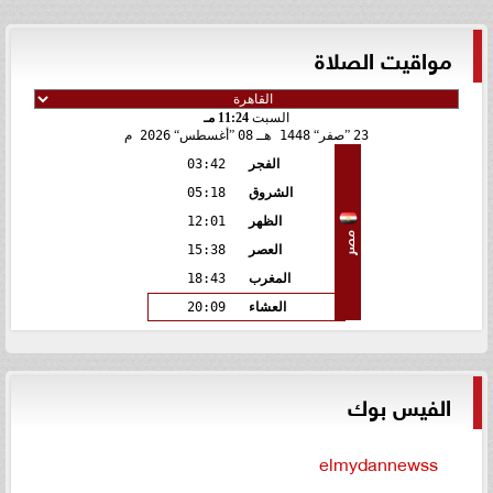
مواقيت الصلاة
السبت
11:24 مـ
23
صفر
1448 هـ
08
أغسطس
2026 م
الفجر
03:42
الشروق
05:18
الظهر
12:01
مصر
العصر
15:38
المغرب
18:43
العشاء
20:09
الفيس بوك
elmydannewss