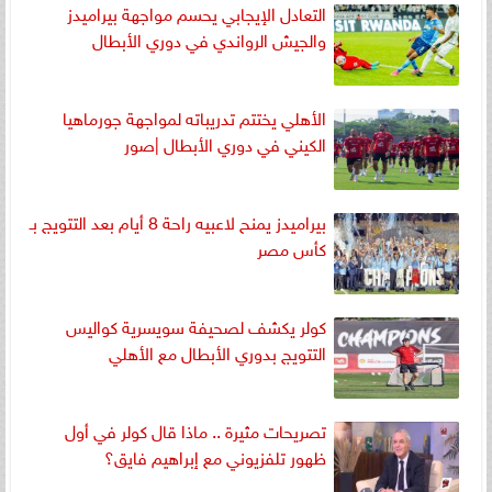
التعادل الإيجابي يحسم مواجهة بيراميدز
والجيش الرواندي في دوري الأبطال
الأهلي يختتم تدريباته لمواجهة جورماهيا
الكيني في دوري الأبطال |صور
بيراميدز يمنح لاعبيه راحة 8 أيام بعد التتويج بـ
كأس مصر
كولر يكشف لصحيفة سويسرية كواليس
التتويج بدوري الأبطال مع الأهلي
تصريحات مثيرة .. ماذا قال كولر في أول
ظهور تلفزيوني مع إبراهيم فايق؟