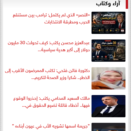
آراء وكتاب
«النصر» الذي لم يكتمل: ترامب بين مستنقع
الحرب ومطرقة الانتخابات
عبدالعزيز محسن يكتب: كيف تحولت 30 مليون
دولار إلى أكبر هدية سياسية...
دكتورة فاتن فتحي: تكتب الممرضون الأقرب إلى
الخطر.. شكرا وزير الصحة لتكريم...
مالك السعيد المحامي يكتب: إحذروا الوقوع
فيها.. أخطاء قاتلة تضيع الحقوق في...
”جريمة اسمها تشويه الأب في عيون أبناءه ”