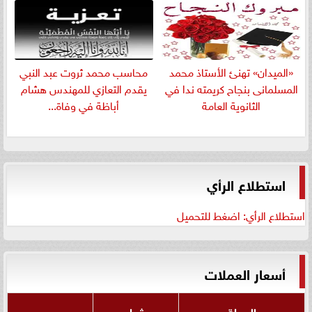
«الميدان» تهنئ الأستاذ محمد
​محاسب محمد ثروت عبد النبي
المسلمانى بنجاح كريمته ندا في
يقدم التعازي للمهندس هشام
الثانوية العامة
أباظة في وفاة...
استطلاع الرأي
استطلاع الرأي: اضغط للتحميل
أسعار العملات
العملة
شراء
بيع