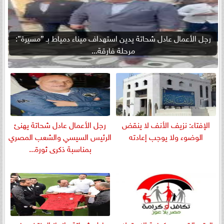
رجل الأعمال عادل شحاتة يدين استهداف ميناء دمياط بـ ”مسيرة”:
مرحلة فارقة...
الإفتاء: نزيف الأنف لا ينقض
رجل الأعمال عادل شحاتة يهنئ
الوضوء ولا يوجب إعادته
الرئيس السيسي والشعب المصري
بمناسبة ذكرى ثورة...
بالرقم القومي.. كيفية الاستعلام
عادل شحاتة : إنجاز المنتخب في