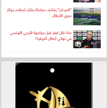
”الميدان” يكشف مفاجأة بشأن استلام جوائز
دوري الأبطال
ماذا قال كولر قبل مواجهة الترجي التونسي
في نهائي أبطال أفريقيا؟