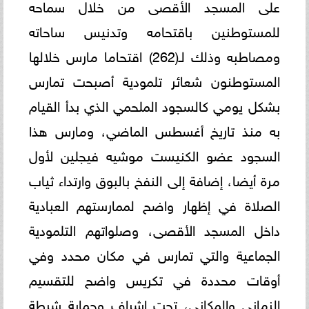
على المسجد الأقصى من خلال سماحه
للمستوطنين باقتحامه وتدنيس ساحاته
ومصاطبه وذلك لـ(262) اقتحاما مارس خلالها
المستوطنون شعائر تلمودية أصبحت تمارس
بشكل يومي كالسجود الملحمي الذي بدأ القيام
به منذ تاريخ أغسطس الماضي، ومارس هذا
السجود عضو الكنيست موشيه فيجلين لأول
مرة أيضا، إضافة إلى النفخ بالبوق وارتداء ثياب
الصلاة في إظهار واضح لممارستهم العبادية
داخل المسجد الأقصى، وصلواتهم التلمودية
الجماعية والتي تمارس في مكان محدد وفي
أوقات محددة في تكريس واضح للتقسيم
الزماني والمكاني، تحت إشراف وحماية شرطة