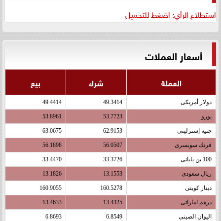
استطلاع الرأي: اضغط للتحميل
أسعار العملات
العملة
شراء
بيع
دولار أمريكى
49.3414
49.4414
يورو
53.7723
53.8961
جنيه إسترلينى
62.9153
63.0675
فرنك سويسرى
56.0507
56.1898
100 ين يابانى
33.3726
33.4470
ريال سعودى
13.1553
13.1826
دينار كويتى
160.5278
160.9055
درهم اماراتى
13.4325
13.4633
اليوان الصينى
6.8549
6.8693