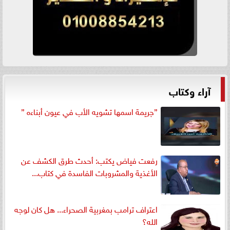
آراء وكتاب
”جريمة اسمها تشويه الأب في عيون أبناءه ”
رفعت فياض يكتب: أحدث طرق الكشف عن
الأغذية والمشروبات الفاسدة في كتاب...
اعتراف ترامب بمغربية الصحراء... هل كان لوجه
الله؟