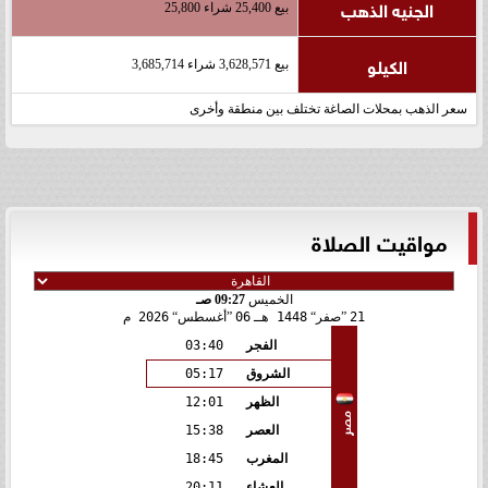
الجنيه الذهب
بيع 25,400 شراء 25,800
الكيلو
بيع 3,628,571 شراء 3,685,714
سعر الذهب بمحلات الصاغة تختلف بين منطقة وأخرى
مواقيت الصلاة
الخميس
09:27 صـ
21
صفر
1448 هـ
06
أغسطس
2026 م
الفجر
03:40
الشروق
05:17
الظهر
12:01
مصر
العصر
15:38
المغرب
18:45
العشاء
20:11