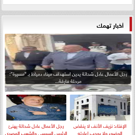
أخبار تهمك
رجل الأعمال عادل شحاتة يدين استهداف ميناء دمياط بـ ”مسيرة”:
مرحلة فارقة...
الإفتاء: نزيف الأنف لا ينقض
رجل الأعمال عادل شحاتة يهنئ
الوضوء ولا يوجب إعادته
الرئيس السيسي والشعب المصري