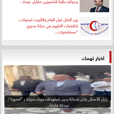
وحوافز مالية للمتميزين مقابل جودة...
بين النقل قبل العام والتثبيت لسنوات..
تناقضات التقييم في حركة مديري
”مستشفيات...
أخبار تهمك
رجل الأعمال عادل شحاتة يدين استهداف ميناء دمياط بـ ”مسيرة”:
مرحلة فارقة...