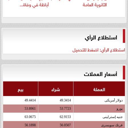
الثانوية العامة
أباظة في وفاة...
استطلاع الرأي
استطلاع الرأي: اضغط للتحميل
أسعار العملات
العملة
شراء
بيع
دولار أمريكى
49.3414
49.4414
يورو
53.7723
53.8961
جنيه إسترلينى
62.9153
63.0675
فرنك سويسرى
56.0507
56.1898