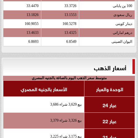
100 ين يابانى
33.3726
33.4470
ريال سعودى
13.1553
13.1826
دينار كويتى
160.5278
160.9055
درهم اماراتى
13.4325
13.4633
اليوان الصينى
6.8549
6.8693
أسعار الذهب
متوسط سعر الذهب اليوم بالصاغة بالجنيه المصري
الوحدة والعيار
الأسعار بالجنيه المصري
عيار 24
بيع 3,629 شراء 3,686
عيار 22
بيع 3,326 شراء 3,379
عيار 21
بيع 3,175 شراء 3,225