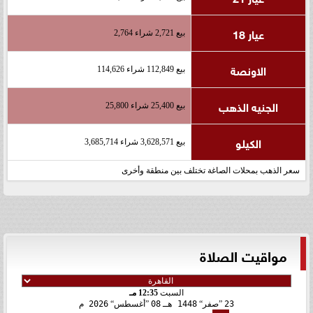
عيار 18
بيع 2,721 شراء 2,764
الاونصة
بيع 112,849 شراء 114,626
الجنيه الذهب
بيع 25,400 شراء 25,800
الكيلو
بيع 3,628,571 شراء 3,685,714
سعر الذهب بمحلات الصاغة تختلف بين منطقة وأخرى
مواقيت الصلاة
السبت
12:35 مـ
23
صفر
1448 هـ
08
أغسطس
2026 م