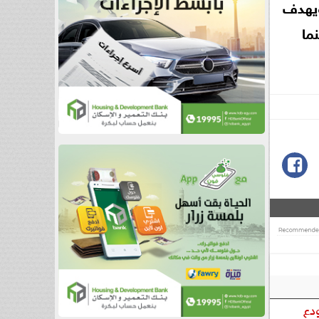
ويهدف
ما
دع