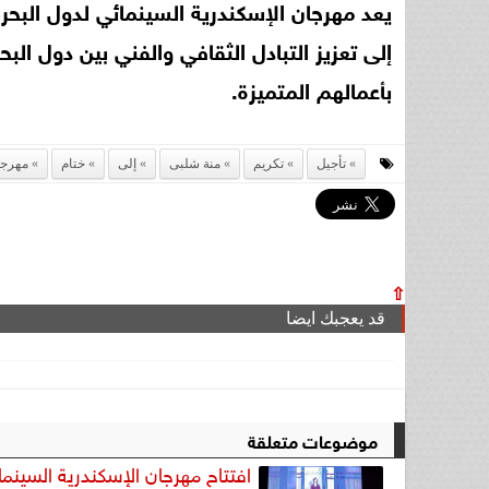
يعد مهرجان الإسكندرية السينمائي لدول البحر
إلى تعزيز التبادل الثقافي والفني بين دول الب
بأعمالهم المتميزة.
تأجيل
تكريم
منة شلبى
إلى
ختام
مهرج
⇧
قد يعجبك ايضا
موضوعات متعلقة
افتتاح مهرجان الإسكندرية السينما