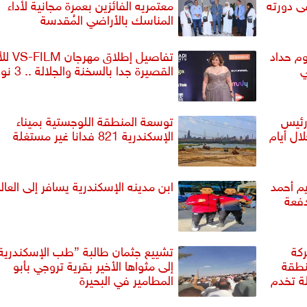
ى دورته
معتمريه الفائزين بعمرة مجانية لأداء
المناسك بالأراضي المُقدسة
م حداد
تفاصيل إطلاق
ي
القصيرة جدا بالسخنة والجلالة .. 3 نوفمبر
رئيس
توسعة المنطقة اللوجستية بميناء
ل أيام
الإسكندرية 821 فدانا غير مستغلة
م أحمد
ابن مدينه الإسكندرية يسافر إلى العال
دفعة
ركة
تشييع جثمان طالبة ”طب الإسكندرية
نطقة
إلى مثواها الأخير بقرية تروجي بأبو
ة تخدم
المطامير في البحيرة