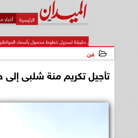
أخبار م
ات» يوضح حقيقة تسجيل خطوط محمول بأسماء المواطنين دون...
فن
2024-10-01 23:40:21
تأجيل تكريم منة شلبى إلى خ