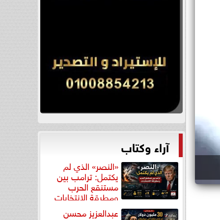
آراء وكتاب
«النصر» الذي لم
يكتمل: ترامب بين
مستنقع الحرب
ومطرقة الانتخابات
عبدالعزيز محسن