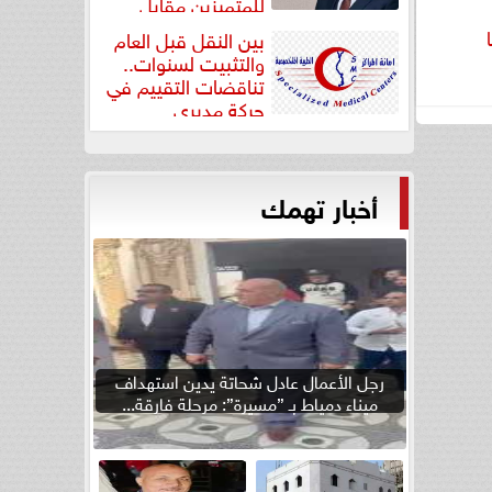
للمتميزين مقابل
جودة...
بين النقل قبل العام
والتثبيت لسنوات..
تناقضات التقييم في
حركة مديري
”مستشفيات...
أخبار تهمك
رجل الأعمال عادل شحاتة يدين استهداف
ميناء دمياط بـ ”مسيرة”: مرحلة فارقة...