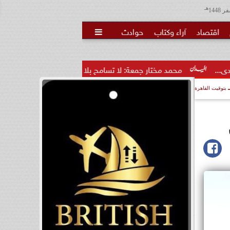
هـ
اقتصاد
آراء وكتاب
حوادث

مد مختار جمعة: لا تسامح بلا عدل دولي.. ولابد من...
محمد مختار
بتوقيت القاهرة