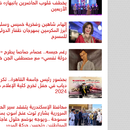
يخطف قلوب الحاضرين بانبهاره ف
الأربعين
إلهام شاهين وفخرية خميس وسلو
أبرز المكرمين بمهرجان ظفار الدول
للمسرح
رغم حبسه.. عصام صاصا يطرح «
دولة نفسي» مع مصطفى الجن خلا
بحضور رئيس جامعة القاهرة.. تكري
دياب في حفل تخرج كلية الإعلام 
2024
محافظ الإسكندرية يتفقد سير الح
المرورية بشارع توت عنخ آمون بم
سموحة ..ويوجه بوضع حلول عاجل
المواطنين وتحسن حركة المرور