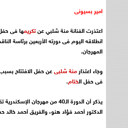
امير
بسيونى
اعتذرت الفنانة منة شلبي عن
تكريم
ها فى حفل
انطلاقه اليوم فى دورته الأربعين برئاسة النا
المهرجان.
وجاء اعتذار
منة شلبى
عن حفل الافتتاح بسبب ا
فى حفل ال
ختام
.
يذكر أن الدورة الـ40 من مهرجان الإسكندرية تقام خلال الفترة من 1
الدكتور أحمد فؤاد هنو، والفريق أحمد خالد 