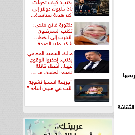
يكتب: كيف تحولت
30 مليون دولار إلى
أكبر هدية سياسية...
دكتورة فاتن فتحي:
تكتب الممرضون
الأقرب إلى الخطر..
شكرا وزير الصحة
لتكريم...
مالك السعيد المحامي
يكتب: إحذروا الوقوع
فيها.. أخطاء قاتلة
تضيع الحقوق في...
يمها
”جريمة اسمها تشويه
الأب في عيون أبناءه ”
الثقافة