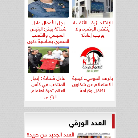
الإفتاء: نزيف الأنف لا
رجل الأعمال عادل
ينقض الوضوء ولا
شحاتة يهنئ الرئيس
يوجب إعادته
السيسي والشعب
المصري بمناسبة ذكرى
ثورة...
بالرقم القومي.. كيفية
عادل شحاتة : إنجاز
الاستعلام عن شكاوى
المنتخب في كأس
تكافل وكرامة
العالم ثمرة اهتمام
الرئيس...
العدد الورقي
العدد الجديد من جريدة