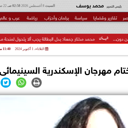
محمد يوسف
رئيس التحرير
السبت
8 أغسطس 2026
02:58 صـ
22 صفر 1448
صر
تقارير وقضايا
سياسة
برلمان وأحزاب
رياضة
عرب و عالم
محمد مختار جمعة: بدل البطالة يجب ألا يتحول لمنحة مدى...
مح
الثلاثاء، 1 أكتوبر 2024
11:40 مـ
تام مهرجان الإسكندرية السينيمائى