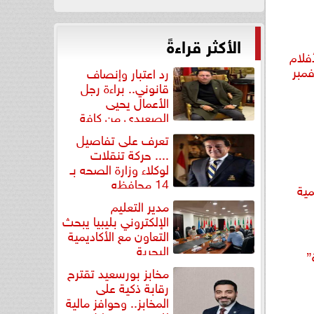
الأكثر قراءةً
 مهرجان VS-FILM للأفلام
رد اعتبار وإنصاف
قانوني.. براءة رجل
الأعمال يحيى
الصعيدي من كافة
التهم...
تعرف على تفاصيل
.... حركة تنقلات
لوكلاء وزارة الصحه بـ
14 محافظه
مية
مدير التعليم
الإلكتروني بليبيا يبحث
التعاون مع الأكاديمية
البحرية
”
مخابز بورسعيد تقترح
رقابة ذكية على
المخابز.. وحوافز مالية