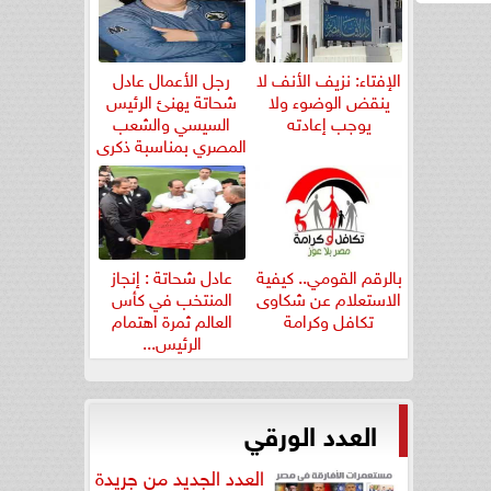
الإفتاء: نزيف الأنف لا
رجل الأعمال عادل
ينقض الوضوء ولا
شحاتة يهنئ الرئيس
يوجب إعادته
السيسي والشعب
المصري بمناسبة ذكرى
ثورة...
بالرقم القومي.. كيفية
عادل شحاتة : إنجاز
الاستعلام عن شكاوى
المنتخب في كأس
تكافل وكرامة
العالم ثمرة اهتمام
الرئيس...
العدد الورقي
العدد الجديد من جريدة