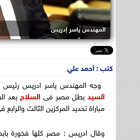
المهندس ياسر إدريس
كتب : أحمد علي
وجه المهندس ياسر ادريس رئيس
السيد
بطل مصر فى
السلاح
بعد الف
مباراة تحديد المركزين الثالث والرابع فى د
وقال ادريس : مصر كلها فخورة بابطا