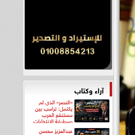
آراء وكتاب
«النصر» الذي لم
يكتمل: ترامب بين
مستنقع الحرب
ومطرقة الانتخابات
عبدالعزيز محسن