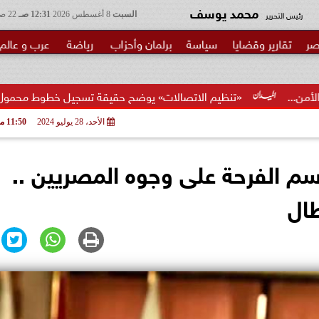
محمد يوسف
رئيس التحرير
السبت
8 أغسطس 2026
12:31 صـ
22 صفر 1448
صر
تقارير وقضايا
سياسة
برلمان وأحزاب
رياضة
عرب و عالم
نظيم الاتصالات» يوضح حقيقة تسجيل خطوط محمول بأسماء المواطنين د
الأحد، 28 يوليو 2024
11:50 مـ
سم الفرحة على وجوه المصريين ..
طال