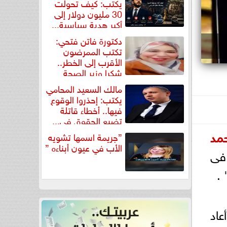
يكتب: كيف تحولت
30 مليون دولار إلى
أكبر هدية سياسية...
دكتورة فاتن فتحي:
تكتب الممرضون
الأقرب إلى الخطر..
شكرا وزير الصحة
لتكريم...
مالك السعيد المحامي
يكتب: إحذروا الوقوع
فيها.. أخطاء قاتلة
تضيع الحقوق في...
مد
”جريمة اسمها تشويه
الأب في عيون أبناءه ”
 فى
عاد