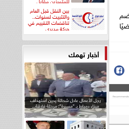
للمتميزين مقابل
جودة...
بين النقل قبل العام
 حيث تضم
والتثبيت لسنوات..
تناقضات التقييم في
يًا، ليصل العدد الإجمالي إلى 164 رياضيًا
حركة مديري
”مستشفيات...
أخبار تهمك
رجل الأعمال عادل شحاتة يدين استهداف
ميناء دمياط بـ ”مسيرة”: مرحلة فارقة...