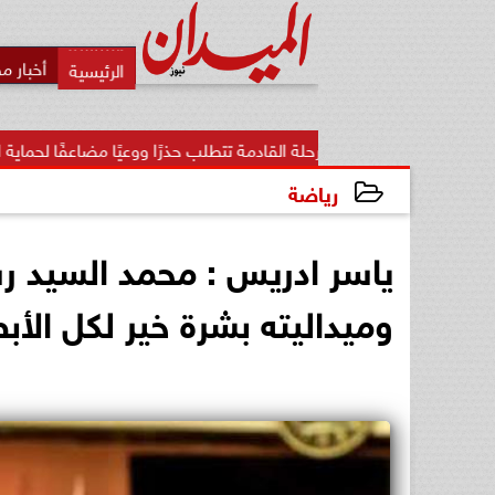
أخبار م
 المرحلة القادمة تتطلب حذرًا ووعيًا مضاعفًا لحماية الأمن...
«ت
رياضة
2024-07-28 23:50:47
ياسر ادريس : محمد السيد ر
وميداليته بشرة خير لكل الأب