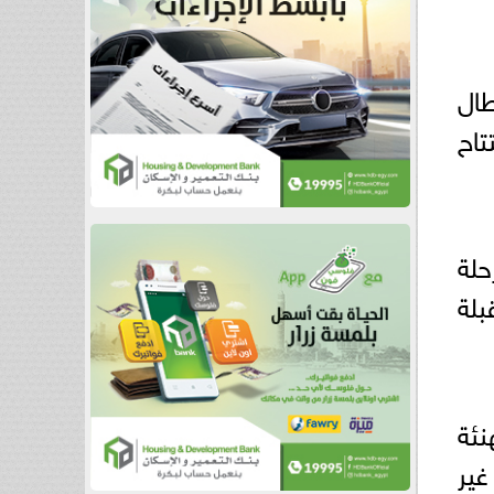
طال
تاح
حلة
بلة
نئة
ير