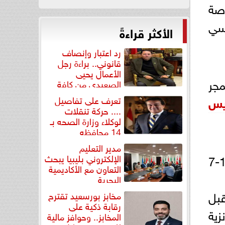
اصة
يسي
الأكثر قراءةً
رد اعتبار وإنصاف
قانوني.. براءة رجل
الأعمال يحيى
مجر
الصعيدي من كافة
التهم...
ريس
تعرف على تفاصيل
.... حركة تنقلات
لوكلاء وزارة الصحه بـ
14 محافظه
مدير التعليم
افتتح محمد السيد مشواره بالبطولة بالفوز على بطل كولومبيا في دور الـ32 بنتيجة 15-7
الإلكتروني بليبيا يبحث
التعاون مع الأكاديمية
البحرية
 فاز السيد على نظيره بطل بلجيكا باللمسة الذهبية بنتيجة 9-8 قبل
مخابز بورسعيد تقترح
رقابة ذكية على
لبرونزية
المخابز.. وحوافز مالية