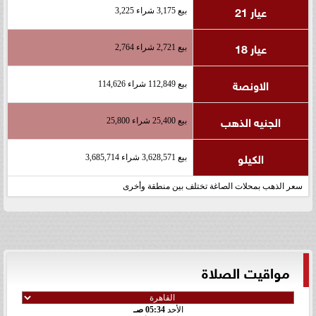
عيار 21
بيع 3,175 شراء 3,225
عيار 18
بيع 2,721 شراء 2,764
الاونصة
بيع 112,849 شراء 114,626
الجنيه الذهب
بيع 25,400 شراء 25,800
الكيلو
بيع 3,628,571 شراء 3,685,714
سعر الذهب بمحلات الصاغة تختلف بين منطقة وأخرى
مواقيت الصلاة
الأحد
05:34 صـ