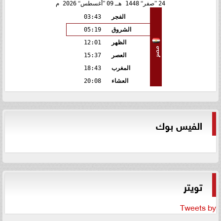
24
صفر
1448 هـ
09
أغسطس
2026 م
الفجر
03:43
الشروق
05:19
الظهر
12:01
مصر
العصر
15:37
المغرب
18:43
العشاء
20:08
الفيس بوك
تويتر
Tweets by