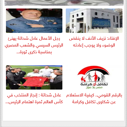
الإفتاء: نزيف الأنف لا ينقض
رجل الأعمال عادل شحاتة يهنئ
الوضوء ولا يوجب إعادته
الرئيس السيسي والشعب المصري
بمناسبة ذكرى ثورة...
بالرقم القومي.. كيفية الاستعلام
عادل شحاتة : إنجاز المنتخب في
عن شكاوى تكافل وكرامة
كأس العالم ثمرة اهتمام الرئيس...