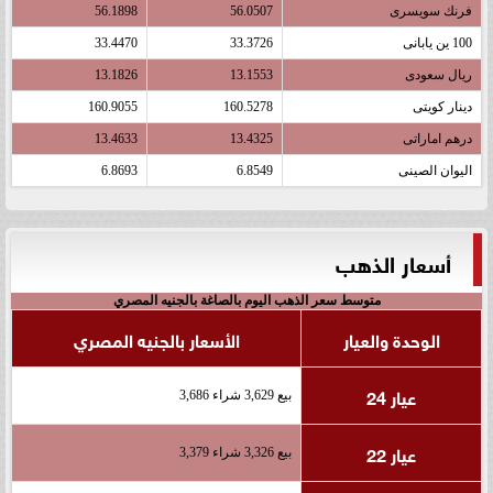
فرنك سويسرى
56.0507
56.1898
100 ين يابانى
33.3726
33.4470
ريال سعودى
13.1553
13.1826
دينار كويتى
160.5278
160.9055
درهم اماراتى
13.4325
13.4633
اليوان الصينى
6.8549
6.8693
أسعار الذهب
متوسط سعر الذهب اليوم بالصاغة بالجنيه المصري
الوحدة والعيار
الأسعار بالجنيه المصري
عيار 24
بيع 3,629 شراء 3,686
عيار 22
بيع 3,326 شراء 3,379