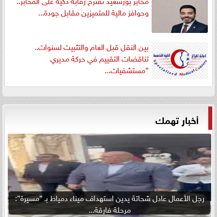
مخابز بورسعيد تقترح رقابة ذكية على المخابز..
وحوافز مالية للمتميزين مقابل جودة...
بين النقل قبل العام والتثبيت لسنوات..
تناقضات التقييم في حركة مديري
”مستشفيات...
أخبار تهمك
رجل الأعمال عادل شحاتة يدين استهداف ميناء دمياط بـ ”مسيرة”:
مرحلة فارقة...