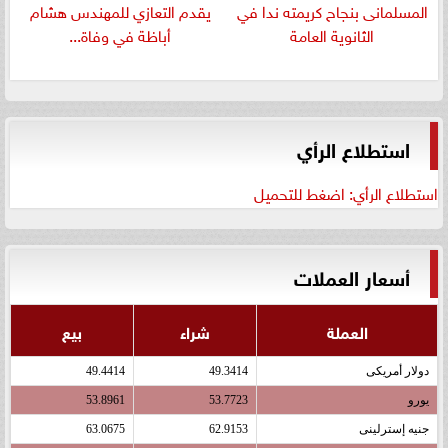
المسلمانى بنجاح كريمته ندا في
يقدم التعازي للمهندس هشام
الثانوية العامة
أباظة في وفاة...
استطلاع الرأي
استطلاع الرأي: اضغط للتحميل
أسعار العملات
العملة
شراء
بيع
دولار أمريكى
49.3414
49.4414
يورو
53.7723
53.8961
جنيه إسترلينى
62.9153
63.0675