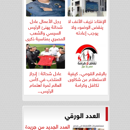
الإفتاء: نزيف الأنف لا
رجل الأعمال عادل
ينقض الوضوء ولا
شحاتة يهنئ الرئيس
يوجب إعادته
السيسي والشعب
المصري بمناسبة ذكرى
ثورة...
بالرقم القومي.. كيفية
عادل شحاتة : إنجاز
الاستعلام عن شكاوى
المنتخب في كأس
تكافل وكرامة
العالم ثمرة اهتمام
الرئيس...
العدد الورقي
العدد الجديد من جريدة