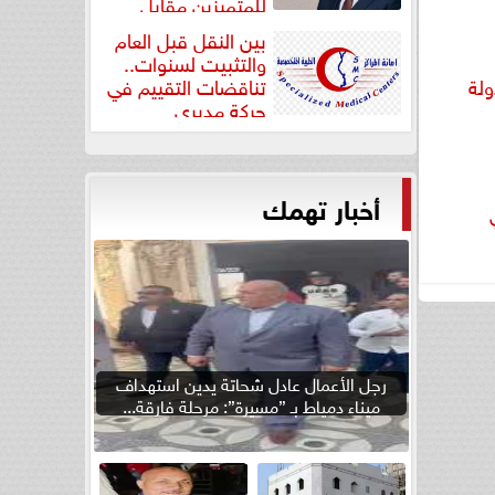
للمتميزين مقابل
جودة...
بين النقل قبل العام
والتثبيت لسنوات..
ولة
تناقضات التقييم في
حركة مديري
”مستشفيات...
أخبار تهمك
رجل الأعمال عادل شحاتة يدين استهداف
ميناء دمياط بـ ”مسيرة”: مرحلة فارقة...