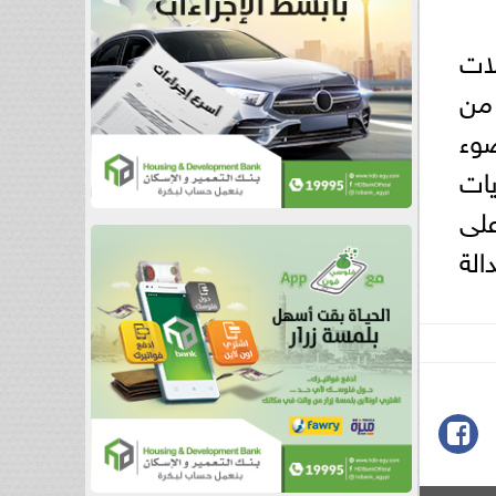
لات
 من
ضوء
ات
ات كثيرة خلال 20 عامًا، على
الة