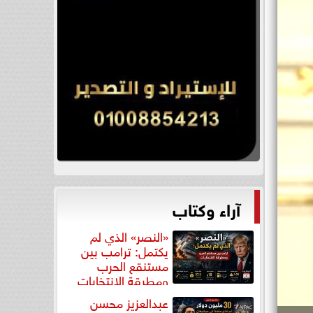
آراء وكتاب
«النصر» الذي لم
يكتمل: ترامب بين
مستنقع الحرب
ومطرقة الانتخابات
عبدالعزيز محسن