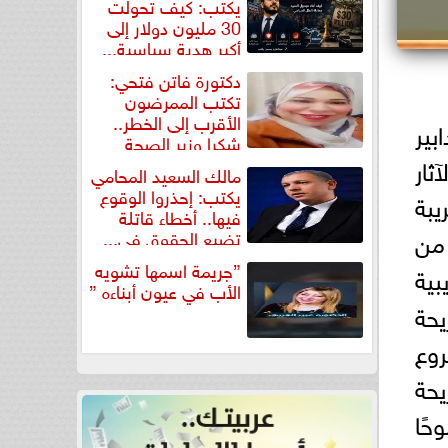
يكتب: كيف تحولت
30 مليون دولار إلى
أكبر هدية سياسية...
دكتورة فاتن فتحي:
تكتب الممرضون
الأقرب إلى الخطر..
بير
شكرا وزير الصحة
لتكريم...
ثار
مالك السعيد المحامي
يكتب: إحذروا الوقوع
يبة
فيها.. أخطاء قاتلة
من
تضيع الحقوق في...
”جريمة اسمها تشويه
بية
الأب في عيون أبناءه ”
يحة
روع
يحة
حًا