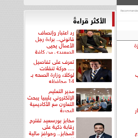
الأكثر قراءةً
رد اعتبار وإنصاف
قانوني.. براءة رجل
ة
الأعمال يحيى
الصعيدي من كافة
التهم...
تعرف على تفاصيل
.... حركة تنقلات
ب
لوكلاء وزارة الصحه بـ
14 محافظه
مدير التعليم
الإلكتروني بليبيا يبحث
التعاون مع الأكاديمية
ر
البحرية
مخابز بورسعيد تقترح
رقابة ذكية على
ع
المخابز.. وحوافز مالية