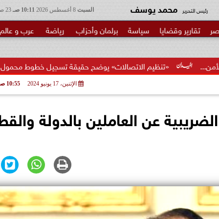
محمد يوسف
رئيس التحرير
السبت
8 أغسطس 2026
10:11 صـ
23 صفر 1448
صر
تقارير وقضايا
سياسة
برلمان وأحزاب
رياضة
عرب و عالم
نظيم الاتصالات» يوضح حقيقة تسجيل خطوط محمول بأسماء المواطنين د
الإثنين، 17 يونيو 2024
10:55 صـ
 الضريبية عن العاملين بالدولة والقط