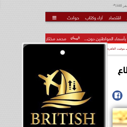
هـ
اقتصاد
آراء وكتاب
حوادث

ون...
محمد مختار جمعة: بدل البطالة يجب ألا يتحول لمنحة مدى.
بتوقيت القاهرة
اع