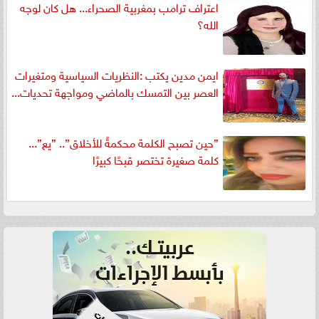
اعتراف ترامب بمغربية الصحراء... هل كان لوجه
الله؟
ايمن مدين يكتب :النظريات السياسية ومتغيرات
العصر بين التمسك بالماضي ومواجهة تحديات...
”حين تصبح الكلمة محكمةً للأخلاق”.. ”يع”...
كلمة صغيرة تختصر قبحًا كبيرًا