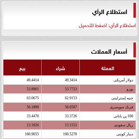
استطلاع الرأي
استطلاع الرأي: اضغط للتحميل
أسعار العملات
العملة
شراء
بيع
دولار أمريكى
49.3414
49.4414
يورو
53.7723
53.8961
جنيه إسترلينى
62.9153
63.0675
فرنك سويسرى
56.0507
56.1898
100 ين يابانى
33.3726
33.4470
ريال سعودى
13.1553
13.1826
دينار كويتى
160.5278
160.9055