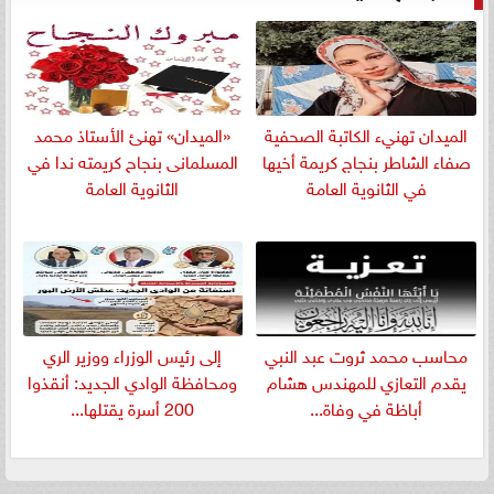
الميدان تهنيء الكاتبة الصحفية
«الميدان» تهنئ الأستاذ محمد
صفاء الشاطر بنجاج كريمة أخيها
المسلمانى بنجاح كريمته ندا في
في الثانوية العامة
الثانوية العامة
​محاسب محمد ثروت عبد النبي
إلى رئيس الوزراء ووزير الري
يقدم التعازي للمهندس هشام
ومحافظة الوادي الجديد: أنقذوا
أباظة في وفاة...
200 أسرة يقتلها...