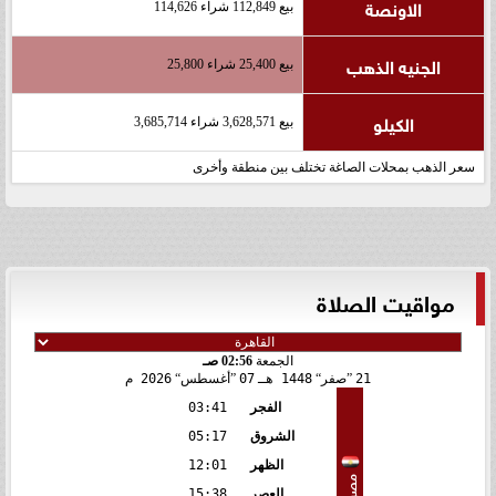
الاونصة
بيع 112,849 شراء 114,626
الجنيه الذهب
بيع 25,400 شراء 25,800
الكيلو
بيع 3,628,571 شراء 3,685,714
سعر الذهب بمحلات الصاغة تختلف بين منطقة وأخرى
مواقيت الصلاة
الجمعة
02:56 صـ
21
صفر
1448 هـ
07
أغسطس
2026 م
الفجر
03:41
الشروق
05:17
الظهر
12:01
مصر
العصر
15:38