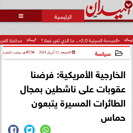
محمد يوسف
رئيس التحرير

ينية 2.0»... ما الذي تغير فعلا؟
محافظ الغربية يكرم 100 من أوائل الجمهورية والمحافظة ويؤكد: الاستثمار...
سياسة
الجمعة، 12 أبريل 2024
07:56 مـ
بتوقيت القاهرة
2024-04-12 19:56:38
الخارجية الأمريكية: فرضنا
عقوبات على ناشطين بمجال
الطائرات المسيرة يتبعون
حماس