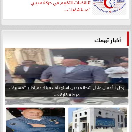
تناقضات التقييم في حركة مديري
”مستشفيات...
أخبار تهمك
رجل الأعمال عادل شحاتة يدين استهداف ميناء دمياط بـ ”مسيرة”:
مرحلة فارقة...