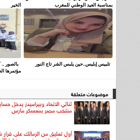
بمناسبة العيد الوطني للمغرب
الخير
تلبيس إبليس..حين يلبس الشر تاج النور
بالصور .. 
مؤتمرها الط
موضوعات متعلقة
ثنائي الاتحاد وبيراميدز يدخل حسا
منتخب مصر بمعسكر مارس
أول تعليق من الزمالك على قرار
عضوية مرتضى منصور وزيارة الأه