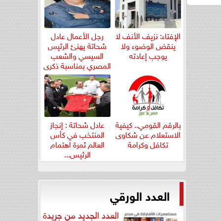
الإفتاء: نزيف الأنف لا
رجل الأعمال عادل
ينقض الوضوء ولا
شحاتة يهنئ الرئيس
يوجب إعادته
السيسي والشعب
المصري بمناسبة ذكرى
ثورة...
بالرقم القومي.. كيفية
عادل شحاتة : إنجاز
الاستعلام عن شكاوى
المنتخب في كأس
تكافل وكرامة
العالم ثمرة اهتمام
الرئيس...
العدد الورقي
العدد الجديد من جريدة