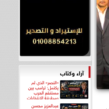
آراء وكتاب
«النصر» الذي لم
يكتمل: ترامب بين
مستنقع الحرب
ومطرقة الانتخابات
عبدالعزيز محسن