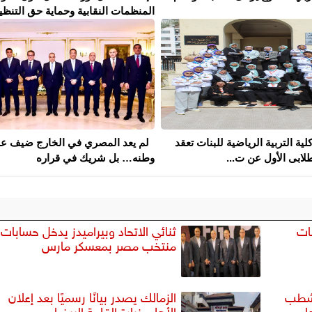
المنظمات النقابية وحماية حق التنظيم 
كلية التربية الرياضية للبنات تعقد
لم يعد المصري في الخارج ضيف ع
لابى الأول عن ت...
وطنه… بل شريك في قراره
بات
ثنائي الاتحاد وبيراميدز يدخل حسابات
منتخب مصر بمعسكر مارس
 شطب
الزمالك يصدر بيانًا رسميًا بعد إعلان
لي
الأهلي زيارة القلعة البيضاء