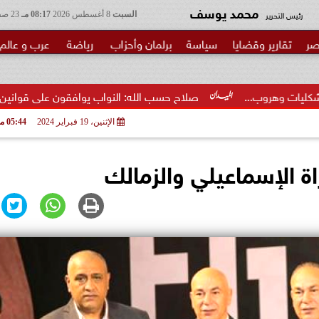
محمد يوسف
رئيس التحرير
السبت
8 أغسطس 2026
08:17 مـ
23 صفر 1448
صر
تقارير وقضايا
سياسة
برلمان وأحزاب
رياضة
عرب و عالم
صلاح حسب الله: النواب يوافقون على قوانين الحكومة بنسبة تعديل.
الإثنين، 19 فبراير 2024
05:44 مـ
ة الإسماعيلي والزمالك