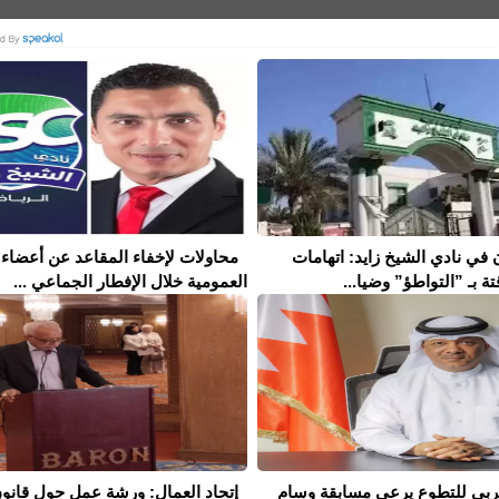
 في نادي الشيخ زايد: اتهامات
محاولات لإخفاء المقاعد عن أعضاء 
تة بـ ”التواطؤ” وضيا...
العمومية خلال الإفطار الجماعي ...
لعربي للتطوع يرعى مسابقة وسام
إتحاد العمال: ورشة عمل حول قانو