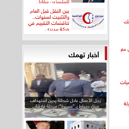
للمتميزين مقابل
جودة...
بين النقل قبل العام
والتثبيت لسنوات..
لك
تناقضات التقييم في
حركة مديري
”مستشفيات...
 مع
أخبار تهمك
يات
رجل الأعمال عادل شحاتة يدين استهداف
لة
ميناء دمياط بـ ”مسيرة”: مرحلة فارقة...