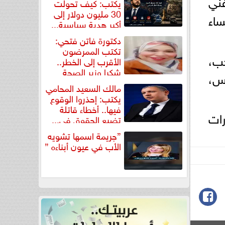
فني
يكتب: كيف تحولت
30 مليون دولار إلى
ساء
أكبر هدية سياسية...
دكتورة فاتن فتحي:
تكتب الممرضون
ب،
الأقرب إلى الخطر..
شكرا وزير الصحة
س،
لتكريم...
مالك السعيد المحامي
يكتب: إحذروا الوقوع
فيها.. أخطاء قاتلة
رات
تضيع الحقوق في...
”جريمة اسمها تشويه
الأب في عيون أبناءه ”