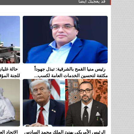
قد يعجبك ايضا
رئيس منيا القمح بالشرقية: تبذل جهوداً
حالة غليان
مكثفة لتحسين الخدمات العامة لكسب...
للجنة المؤق
الرئيس الأمريكي يهنئ الملك محمد السادس
الاتحاد ا