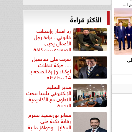
ا...
الأكثر قراءةً
رد اعتبار وإنصاف
قانوني.. براءة رجل
الأعمال يحيى
الصعيدي من كافة
التهم...
تعرف على تفاصيل
لى
.... حركة تنقلات
لوكلاء وزارة الصحه بـ
14 محافظه
مدير التعليم
الإلكتروني بليبيا يبحث
التعاون مع الأكاديمية
البحرية
مخابز بورسعيد تقترح
رقابة ذكية على
المخابز.. وحوافز مالية