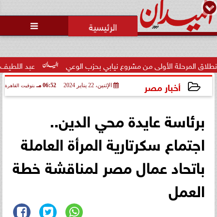
محمد يوسف
رئيس التحرير

لة الأولى من مشروع نيابي بحزب الوعي
عبد اللطيف حامد: الكفا
أخبار مصر
الإثنين، 22 يناير 2024
06:52 مـ
بتوقيت القاهرة
2024-01-22 18:52:57
برئاسة عايدة محي الدين..
اجتماع سكرتارية المرأة العاملة
باتحاد عمال مصر لمناقشة خطة
العمل