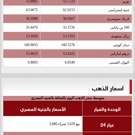
يورو
53.7723
53.8961
جنيه إسترلينى
62.9153
63.0675
فرنك سويسرى
56.0507
56.1898
100 ين يابانى
33.3726
33.4470
ريال سعودى
13.1553
13.1826
دينار كويتى
160.5278
160.9055
درهم اماراتى
13.4325
13.4633
اليوان الصينى
6.8549
6.8693
أسعار الذهب
متوسط سعر الذهب اليوم بالصاغة بالجنيه المصري
الوحدة والعيار
الأسعار بالجنيه المصري
عيار 24
بيع 3,629 شراء 3,686