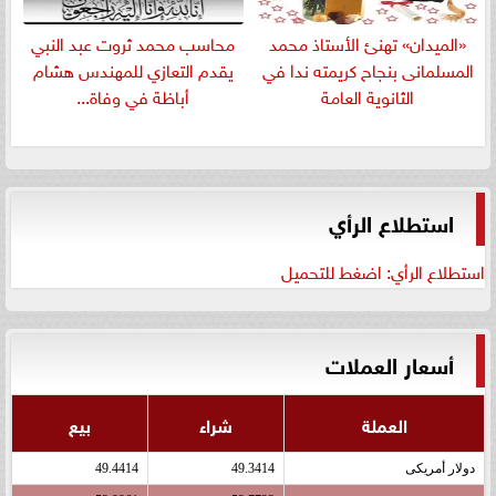
«الميدان» تهنئ الأستاذ محمد
​محاسب محمد ثروت عبد النبي
المسلمانى بنجاح كريمته ندا في
يقدم التعازي للمهندس هشام
الثانوية العامة
أباظة في وفاة...
استطلاع الرأي
استطلاع الرأي: اضغط للتحميل
أسعار العملات
العملة
شراء
بيع
دولار أمريكى
49.3414
49.4414