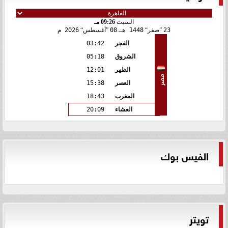
السبت
09:26 مـ
23
صفر
1448 هـ
08
أغسطس
2026 م
الفجر
03:42
الشروق
05:18
الظهر
12:01
مصر
العصر
15:38
المغرب
18:43
العشاء
20:09
الفيس بوك
تويتر