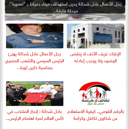
رجل الأعمال عادل شحاتة يدين استهداف ميناء دمياط بـ ”مسيرة”:
مرحلة فارقة...
الإفتاء: نزيف الأنف لا ينقض
رجل الأعمال عادل شحاتة يهنئ
الوضوء ولا يوجب إعادته
الرئيس السيسي والشعب المصري
بمناسبة ذكرى ثورة...
بالرقم القومي.. كيفية الاستعلام
عادل شحاتة : إنجاز المنتخب في
عن شكاوى تكافل وكرامة
كأس العالم ثمرة اهتمام الرئيس...