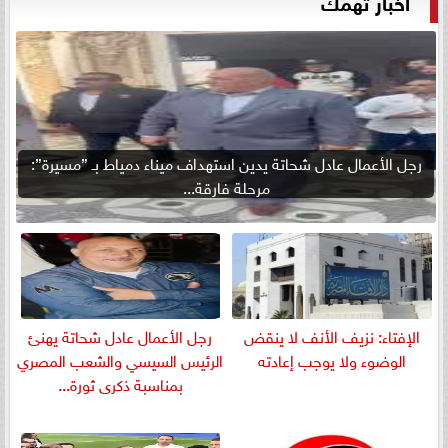
أخبار تهمك
رجل الأعمال عادل شحاتة يدين استهداف ميناء دمياط بـ ”مسيرة”:
مرحلة فارقة...
الإفتاء: نزيف الأنف لا ينقض
رجل الأعمال عادل شحاتة يهنئ
الوضوء ولا يوجب إعادته
الرئيس السيسي والشعب المصري
بمناسبة ذكرى ثورة...