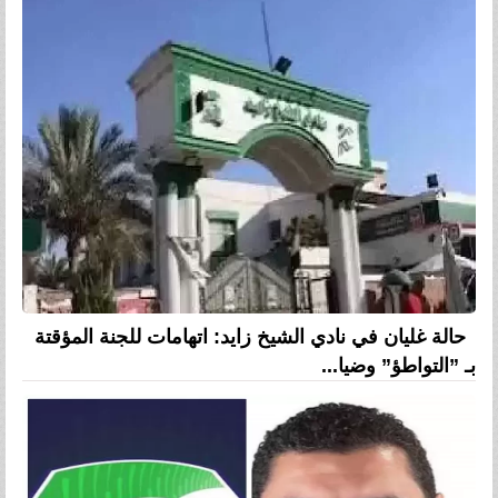
حالة غليان في نادي الشيخ زايد: اتهامات للجنة المؤقتة
بـ ”التواطؤ” وضيا...