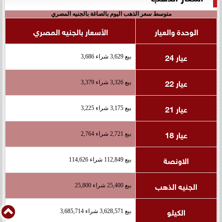
متوسط سعر الذهب اليوم بالصاغة بالجنيه المصري
الوحدة والعيار
الأسعار بالجنيه المصري
عيار 24
بيع 3,629 شراء 3,686
عيار 22
بيع 3,326 شراء 3,379
عيار 21
بيع 3,175 شراء 3,225
عيار 18
بيع 2,721 شراء 2,764
الاونصة
بيع 112,849 شراء 114,626
الجنيه الذهب
بيع 25,400 شراء 25,800
الكيلو
بيع 3,628,571 شراء 3,685,714