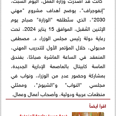
"إنفوجراف"، يوضح أهداف مشروع "مهني
2030"، الذي ستًطلقه "الوزارة" صباح يوم
الإثنين المُقبل، الموافق 15 يناير 2024، تحت
رعاية دولة رئيس مجلس الوزراء د. مصطفى
مدبولي، خلال المؤتمر الأول للتدريب المهني،
المنعقد في الساعة العاشرة صباحًا، بفندق
الماسة كابيتال بالعاصمة الإدارية الجديدة،
بمشاركة وحضور عددِ من الوزراء، ونواب في
مجلسي "النواب" و"الشيوخ"، وممثلي
منظمات عربية ودولية، وأصحاب أعمال وعمال.
اقرأ أيضاً
خدمة جديدة بجامعة المنوفية..