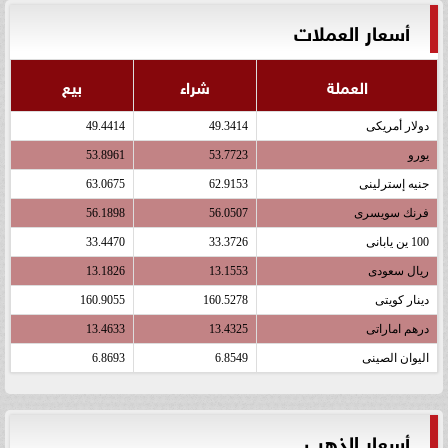
أسعار العملات
العملة
شراء
بيع
دولار أمريكى
49.3414
49.4414
يورو
53.7723
53.8961
جنيه إسترلينى
62.9153
63.0675
فرنك سويسرى
56.0507
56.1898
100 ين يابانى
33.3726
33.4470
ريال سعودى
13.1553
13.1826
دينار كويتى
160.5278
160.9055
درهم اماراتى
13.4325
13.4633
اليوان الصينى
6.8549
6.8693
أسعار الذهب