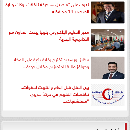
تعرف على تفاصيل .... حركة تنقلات لوكلاء وزارة
الصحه بـ 14 محافظه
مدير التعليم الإلكتروني بليبيا يبحث التعاون مع
الأكاديمية البحرية
مخابز بورسعيد تقترح رقابة ذكية على المخابز..
وحوافز مالية للمتميزين مقابل جودة...
بين النقل قبل العام والتثبيت لسنوات..
تناقضات التقييم في حركة مديري
”مستشفيات...