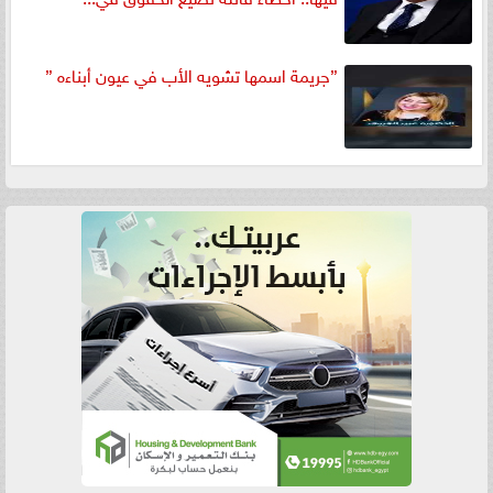
”جريمة اسمها تشويه الأب في عيون أبناءه ”