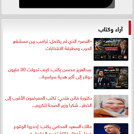
آراء وكتاب
«النصر» الذي لم يكتمل: ترامب بين مستنقع
الحرب ومطرقة الانتخابات
عبدالعزيز محسن يكتب: كيف تحولت 30 مليون
دولار إلى أكبر هدية سياسية...
دكتورة فاتن فتحي: تكتب الممرضون الأقرب إلى
الخطر.. شكرا وزير الصحة لتكريم...
مالك السعيد المحامي يكتب: إحذروا الوقوع
فيها.. أخطاء قاتلة تضيع الحقوق في...