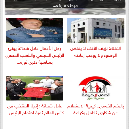
مرحلة فارقة...
الإفتاء: نزيف الأنف لا ينقض
رجل الأعمال عادل شحاتة يهنئ
الوضوء ولا يوجب إعادته
الرئيس السيسي والشعب المصري
بمناسبة ذكرى ثورة...
بالرقم القومي.. كيفية الاستعلام
عادل شحاتة : إنجاز المنتخب في
عن شكاوى تكافل وكرامة
كأس العالم ثمرة اهتمام الرئيس...