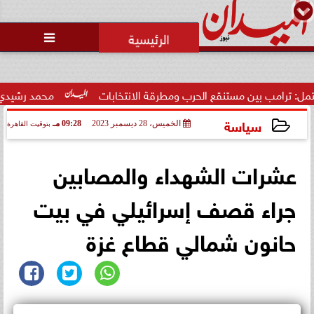
محمد يوسف
رئيس التحرير

تصفية الخصوم.. ثورة غضب داخل
نادي الشيخ زايد بسبب الخصومات
التعسفية لل...
ع الحرب ومطرقة الانتخابات
محمد رشيدي: لقاء الرئيس السيسي و
سياسة
الخميس، 28 ديسمبر 2023
09:28 مـ
بتوقيت القاهرة
2023-12-28 21:28:03
عشرات الشهداء والمصابين
جراء قصف إسرائيلي في بيت
حانون شمالي قطاع غزة