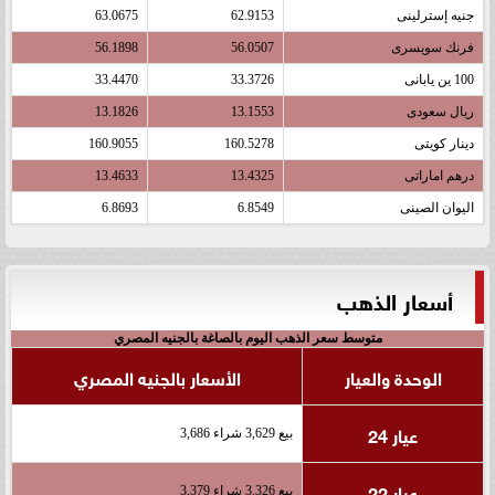
جنيه إسترلينى
62.9153
63.0675
فرنك سويسرى
56.0507
56.1898
100 ين يابانى
33.3726
33.4470
ريال سعودى
13.1553
13.1826
دينار كويتى
160.5278
160.9055
درهم اماراتى
13.4325
13.4633
اليوان الصينى
6.8549
6.8693
أسعار الذهب
متوسط سعر الذهب اليوم بالصاغة بالجنيه المصري
الوحدة والعيار
الأسعار بالجنيه المصري
عيار 24
بيع 3,629 شراء 3,686
عيار 22
بيع 3,326 شراء 3,379