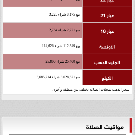
عيار 21
بيع 3,175 شراء 3,225
عيار 18
بيع 2,721 شراء 2,764
الاونصة
بيع 112,849 شراء 114,626
الجنيه الذهب
بيع 25,400 شراء 25,800
الكيلو
بيع 3,628,571 شراء 3,685,714
سعر الذهب بمحلات الصاغة تختلف بين منطقة وأخرى
مواقيت الصلاة