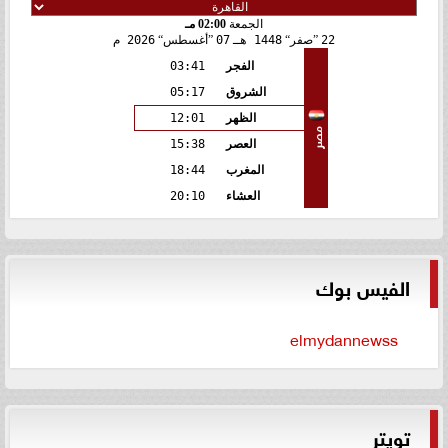
الجمعة
02:00 مـ
22
صفر
1448 هـ
07
أغسطس
2026 م
الفجر
03:41
الشروق
05:17
الظهر
12:01
مصر
العصر
15:38
المغرب
18:44
العشاء
20:10
الفيس بوك
elmydannewss
تويتر