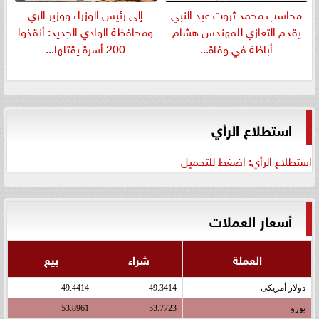
​محاسب محمد ثروت عبد النبي
إلى رئيس الوزراء ووزير الري
يقدم التعازي للمهندس هشام
ومحافظة الوادي الجديد: أنقذوا
أباظة في وفاة...
200 أسرة يقتلها...
استطلاع الرأي
استطلاع الرأي: اضغط للتحميل
أسعار العملات
العملة
شراء
بيع
دولار أمريكى
49.3414
49.4414
يورو
53.7723
53.8961