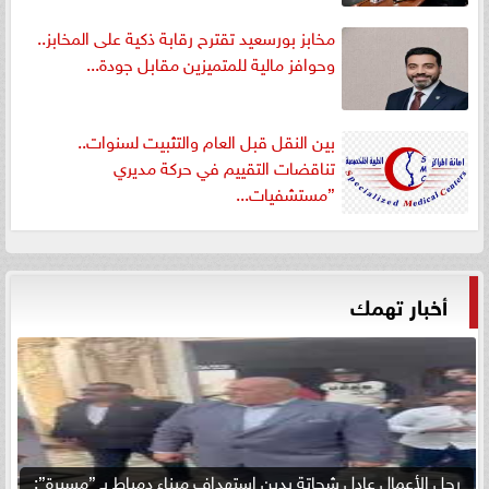
مخابز بورسعيد تقترح رقابة ذكية على المخابز..
وحوافز مالية للمتميزين مقابل جودة...
بين النقل قبل العام والتثبيت لسنوات..
تناقضات التقييم في حركة مديري
”مستشفيات...
أخبار تهمك
رجل الأعمال عادل شحاتة يدين استهداف ميناء دمياط بـ ”مسيرة”: