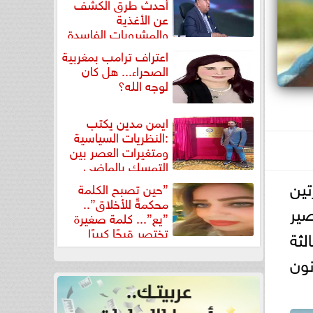
أحدث طرق الكشف
عن الأغذية
والمشروبات الفاسدة
في كتاب...
اعتراف ترامب بمغربية
الصحراء... هل كان
لوجه الله؟
ايمن مدين يكتب
:النظريات السياسية
ومتغيرات العصر بين
التمسك بالماضي
ومواجهة تحديات...
تين
”حين تصبح الكلمة
محكمةً للأخلاق”..
ير
”يع”... كلمة صغيرة
تختصر قبحًا كبيرًا
لثة
1 - 8 ديسمبر/كانون