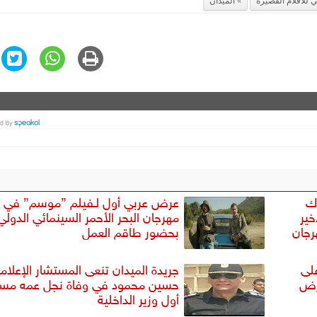
 للأفلام القصيرة
الميدان
رك
عرض عربي أول لـفيلم ”موسم” في
خير
مهرجان البحر الأحمر السينمائي الدولي
رجان
بحضور طاقم العمل
لى
جريدة الميدان تنعى المستشار الإعلام
رض
حسين محمود في وفاة نجل عمه مسا
أول وزير الداخلية