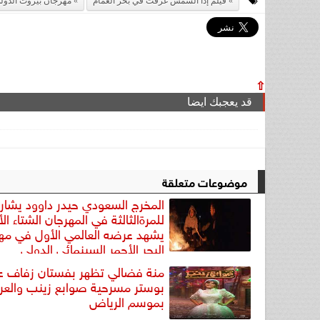
فيلم إذا الشمس غرقت في بحر الغمام
مهرجان بيروت الدولي
⇧
قد يعجبك ايضا
موضوعات متعلقة
المخرج السعودي حيدر داوود يشا
للمرةالثالثة في المهرجان الشتاء الأ
يشهد عرضه العالمي الأول في مه
البحر الأحمر السينمائي الدولي
منة فضالي تظهر بفستان زفاف ع
بوستر مسرحية صوابع زينب والع
بموسم الرياض