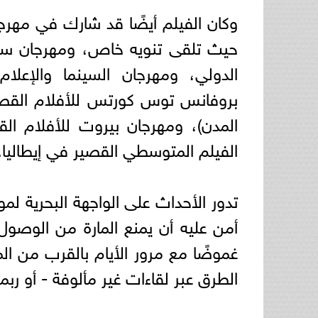
وكان الفيلم أيضًا قد شارك في مهرجا
حيث تلقى تنويه خاص، ومهرجان ستو
الدولي، ومهرجان السينما والإعل
بروفانس توس كورتس للأفلام القصير
المدن)، ومهرجان بيروت للأفلام الق
الفيلم المتوسطي القصير في إيطاليا.
تدور الأحداث على الواجهة البحرية لمو
أمن عليه أن يمنع المارة من الوصول
غموضًا مع مرور الأيام بالقرب من ال
الطرق عبر لقاءات غير مألوفة - أو ربم