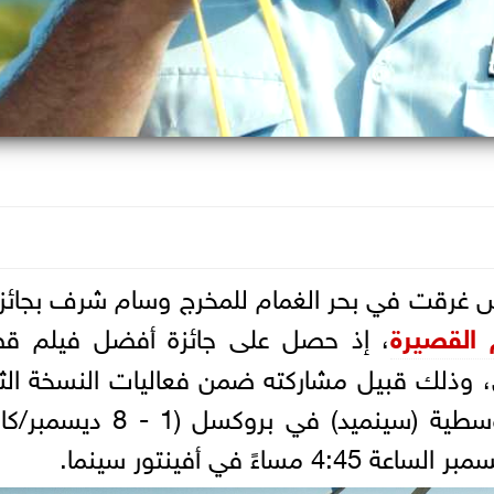
شمس غرقت في بحر الغمام للمخرج وسام شرف بجائز
 القصيرة
، إذ حصل على جائزة أفضل فيلم قص
ي، وذلك قبيل مشاركته ضمن فعاليات النسخة الثا
والعشرين من مهرجان السينما المتوسطية (سينميد) في بروكسل (