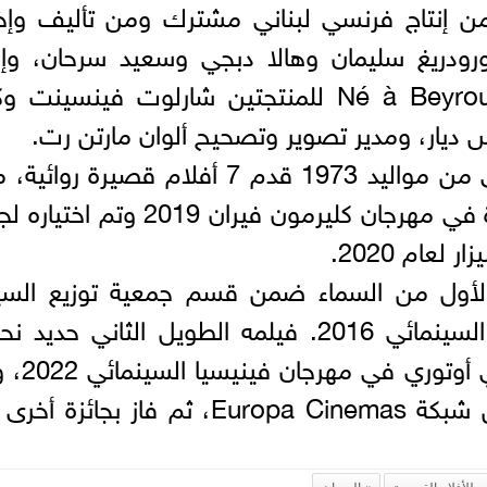
ن إنتاج فرنسي لبناني مشترك ومن تأليف وإخر
ودريغ سليمان وهالا دبجي وسعيد سرحان، وإنت
شركات Aurora Films وNé à Beyrouth Films للمنتجتين شارلوت فينسينت 
ديار، ومدير تصوير وتصحيح ألوان مارتن رت.
وسام شرف هو مخرج لبناني فرنسي من مواليد 1973 قدم 7 أفلام قصيرة رو
ذكرى صديق لا تُنسى الذي فاز بجائزة في مهرجان كليرمون فيران 2019 وت
ام 2020.
 الأول من السماء ضمن قسم جمعية توزيع السي
المستقلة (ACID) في مهرجان كان السينمائي 2016. فيلمه الطويل الثاني حد
بطاريات افتتح مسابقة جيورناتي د
خلالها بجائزة أفضل فيلم أوروبي من شبكة Europa Cinemas، ثم فاز بجا