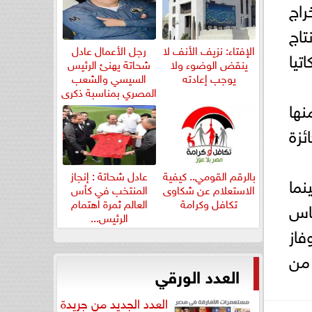
اج
اج
الإفتاء: نزيف الأنف لا
رجل الأعمال عادل
وكاتيا
ينقض الوضوء ولا
شحاتة يهنئ الرئيس
يوجب إعادته
السيسي والشعب
المصري بمناسبة ذكرى
ائية، منها
ثورة...
م اختياره لجائزة
بالرقم القومي.. كيفية
عادل شحاتة : إنجاز
نما
الاستعلام عن شكاوى
المنتخب في كأس
تكافل وكرامة
العالم ثمرة اهتمام
يد نحاس
الرئيس...
يلي أوتوري في مهرجان فينيسيا السينمائي 2022، وفاز
ئزة أخرى من
العدد الورقي
العدد الجديد من جريدة