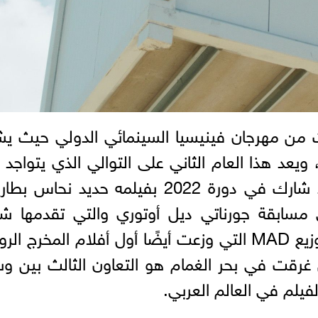
ت من مهرجان فينيسيا السينمائي الدولي حيث ي
عد هذا العام الثاني على التوالي الذي يتواجد 
وسام شرف في مهرجان فينيسيا إذ شارك في دورة 2022 بفيلمه حديد نحاس
 مسابقة جورناتي ديل أوتوري والتي تقدمها ش
Europa Cinemas وكان أيضًا من توزيع MAD التي وزعت أيضًا أول أفلام المخرج ال
رقت في بحر الغمام هو التعاون الثالث بين و