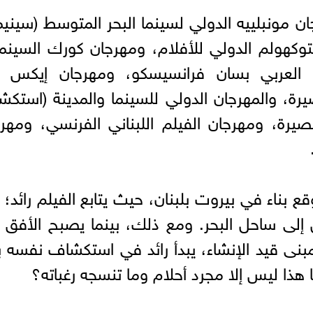
ن مونبلييه الدولي لسينما البحر المتوسط (سينيم
كهولم الدولي للأفلام، ومهرجان كورك السينم
ام العربي بسان فرانسيسكو، ومهرجان إيكس أ
ة، والمهرجان الدولي للسينما والمدينة (استك
صيرة، ومهرجان الفيلم اللبناني الفرنسي، ومهر
قع بناء في بيروت بلبنان، حيث يتابع الفيلم رائد؛ 
 إلى ساحل البحر. ومع ذلك، بينما يصبح الأفق أ
مبنى قيد الإنشاء، يبدأ رائد في استكشاف نفسه 
ا هذا ليس إلا مجرد أحلام وما تنسجه رغباته؟