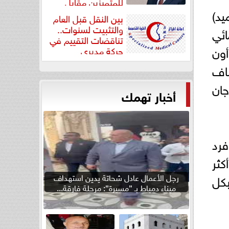
للمتميزين مقابل
يد)
جودة...
بين النقل قبل العام
والتثبيت لسنوات..
ائي
تناقضات التقييم في
ون
حركة مديري
”مستشفيات...
شاف
جان
أخبار تهمك
فرد
كثر
بكل
رجل الأعمال عادل شحاتة يدين استهداف
ميناء دمياط بـ ”مسيرة”: مرحلة فارقة...