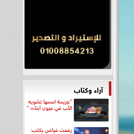
آراء وكتاب
”جريمة اسمها تشويه
الأب في عيون أبناءه ”
رفعت فياض يكتب: