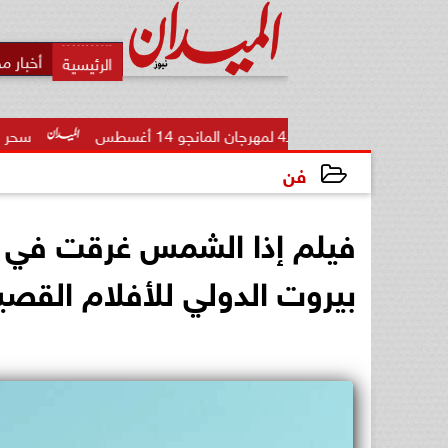
أخبار م
 المانجو 14 أغسطس
سحر رامي: لم أعتزل الف
فن
2023-11-27 14:45:55
فيلم إذا الشمس غرقت في بح
بيروت الدولي للأفلام القصي