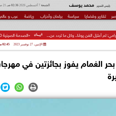
محمد يوسف
رئيس التحرير
الجمعة
7 أغسطس 2026
02:36 صـ
21 صفر 1448
صر
تقارير وقضايا
سياسة
برلمان وأحزاب
رياضة
عرب و عالم
ن يومًا.. وكل ما تردد عن...
«الصدمة الصينية 2.0»... ما الذي تغير فعلا؟
الإثنين، 27 نوفمبر 2023
02:45 مـ
ر الغمام يفوز بجائزتين في مهرجا
رة