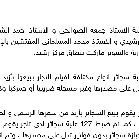
ة الاستاذ جمعه الصوالحى و الاستاذ احمد الش
شيدي و الاستاذ محمد المسلمانى المفتشين بالإد
رية والسوبر ماركت بنطاق مركز رشيد.
ت الحملة عن ضبط 3349 علبة سجائر انواع مختلفة لقيام التجار ببيعها بأز
ل على مصدرها وغير مسجلة ضريبيا أو جمركيا و
لدى تاجر يقوم ببيع السجائر بأزيد من سعرها الرسمى و لحي
سجائر بدون فواتير تدل على مصدرها ، كما تم ضبط 127 علبة سجائر لدى تاجر ي
ازة سجائر بدون فواتير تدل على مصدرها ، وتم ات