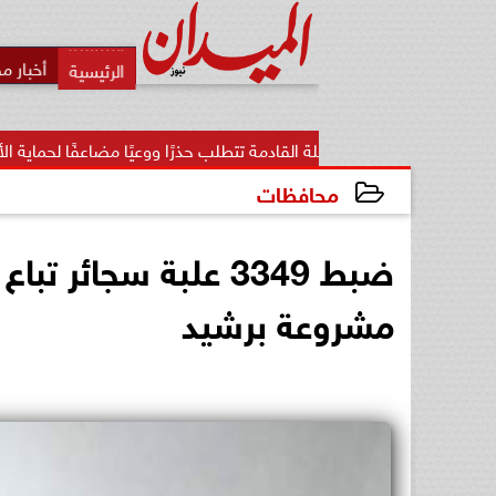
أخبار م
رحلة القادمة تتطلب حذرًا ووعيًا مضاعفًا لحماية الأمن...
«تنظي
محافظات
2023-08-20 19:55:53
ضبط 3349 علبة سجائر
مشروعة برشيد