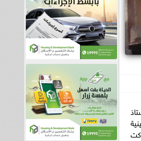
تاذ
نية
ركت