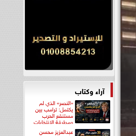
آراء وكتاب
«النصر» الذي لم
يكتمل: ترامب بين
مستنقع الحرب
ومطرقة الانتخابات
عبدالعزيز محسن