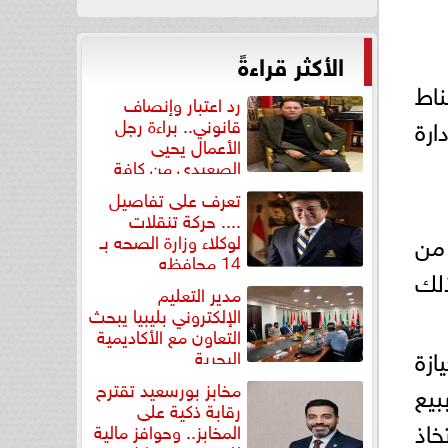
الأكثر قراءةً
ناط
رد اعتبار وإنصاف
ارة
قانوني.. براءة رجل
الأعمال يحيى
الصعيدي من كافة
التهم...
تعرف على تفاصيل
.... حركة تنقلات
يد من
لوكلاء وزارة الصحه بـ
14 محافظه
ذلك
مدير التعليم
الإلكتروني بليبيا يبحث
التعاون مع الأكاديمية
ازة
البحرية
مخابز بورسعيد تقترح
قوم ببيع
رقابة ذكية على
خاذ
المخابز.. وحوافز مالية