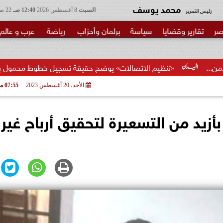
محمد يوسف
رئيس التحرير
السبت
8 أغسطس 2026
12:40 صـ
22 صفر 1448
صر
تقارير وقضايا
سياسة
برلمان وأحزاب
رياضة
عرب و عالم
م الاتصالات» يوضح حقيقة تسجيل خطوط محمول بأسماء المواطنين دون.
الأحد، 20 أغسطس 2023
07:55 مـ
 تباع بأزيد من التسعيرة لتحقيق أرباح غير