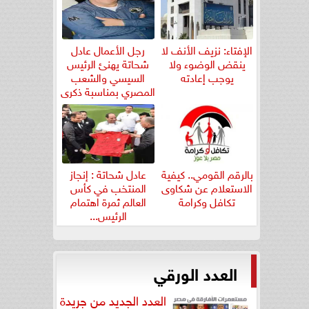
الإفتاء: نزيف الأنف لا
رجل الأعمال عادل
ينقض الوضوء ولا
شحاتة يهنئ الرئيس
يوجب إعادته
السيسي والشعب
المصري بمناسبة ذكرى
ثورة...
بالرقم القومي.. كيفية
عادل شحاتة : إنجاز
الاستعلام عن شكاوى
المنتخب في كأس
تكافل وكرامة
العالم ثمرة اهتمام
الرئيس...
العدد الورقي
العدد الجديد من جريدة