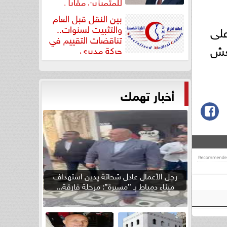
للمتميزين مقابل
جودة...
بين النقل قبل العام
على
والتثبيت لسنوات..
تناقضات التقييم في
لغش
حركة مديري
”مستشفيات...
أخبار تهمك
رجل الأعمال عادل شحاتة يدين استهداف
ميناء دمياط بـ ”مسيرة”: مرحلة فارقة...