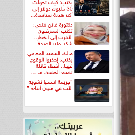
يكتب: كيف تحولت
30 مليون دولار إلى
أكبر هدية سياسية...
دكتورة فاتن فتحي:
تكتب الممرضون
الأقرب إلى الخطر..
شكرا وزير الصحة
لتكريم...
مالك السعيد المحامي
يكتب: إحذروا الوقوع
فيها.. أخطاء قاتلة
تضيع الحقوق في...
”جريمة اسمها تشويه
الأب في عيون أبناءه ”