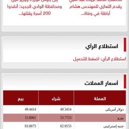
يقدم التعازي للمهندس هشام
ومحافظة الوادي الجديد: أنقذوا
أباظة في وفاة...
200 أسرة يقتلها...
استطلاع الرأي
استطلاع الرأي: اضغط للتحميل
أسعار العملات
العملة
شراء
بيع
دولار أمريكى
49.3414
49.4414
يورو
53.7723
53.8961
جنيه إسترلينى
62.9153
63.0675