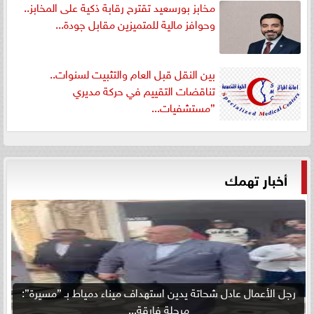
مخابز بورسعيد تقترح رقابة ذكية على المخابز..
وحوافز مالية للمتميزين مقابل جودة...
بين النقل قبل العام والتثبيت لسنوات..
تناقضات التقييم في حركة مديري
”مستشفيات...
أخبار تهمك
رجل الأعمال عادل شحاتة يدين استهداف ميناء دمياط بـ ”مسيرة”:
مرحلة فارقة...