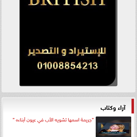
آراء وكتاب
”جريمة اسمها تشويه الأب في عيون أبناءه ”