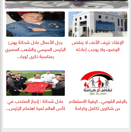
الإفتاء: نزيف الأنف لا ينقض
رجل الأعمال عادل شحاتة يهنئ
الوضوء ولا يوجب إعادته
الرئيس السيسي والشعب المصري
بمناسبة ذكرى ثورة...
بالرقم القومي.. كيفية الاستعلام
عادل شحاتة : إنجاز المنتخب في
عن شكاوى تكافل وكرامة
كأس العالم ثمرة اهتمام الرئيس...