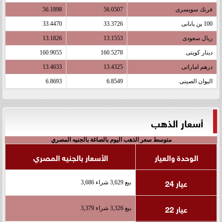
فرنك سويسرى
56.0507
56.1898
100 ين يابانى
33.3726
33.4470
ريال سعودى
13.1553
13.1826
دينار كويتى
160.5278
160.9055
درهم اماراتى
13.4325
13.4633
اليوان الصينى
6.8549
6.8693
أسعار الذهب
متوسط سعر الذهب اليوم بالصاغة بالجنيه المصري
الوحدة والعيار
الأسعار بالجنيه المصري
عيار 24
بيع 3,629 شراء 3,686
عيار 22
بيع 3,326 شراء 3,379