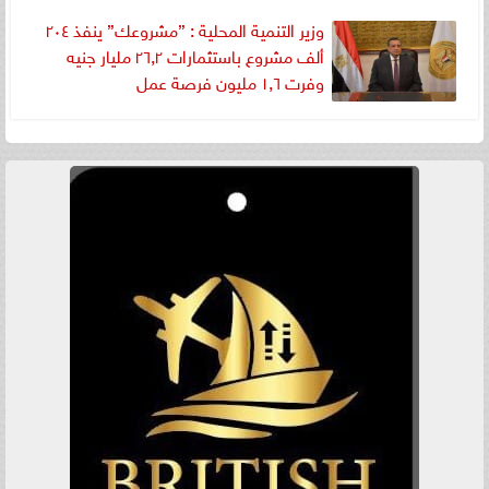
وزير التنمية المحلية : ”مشروعك” ينفذ ٢٠٤
ألف مشروع باستثمارات ٢٦,٢ مليار جنيه
وفرت ١,٦ مليون فرصة عمل