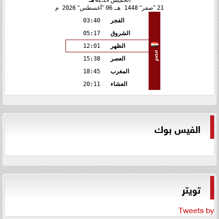
الخميس
02:29 مـ
21
صفر
1448 هـ
06
أغسطس
2026 م
الفجر
03:40
الشروق
05:17
الظهر
12:01
مصر
العصر
15:38
المغرب
18:45
العشاء
20:11
الفيس بوك
تويتر
Tweets by