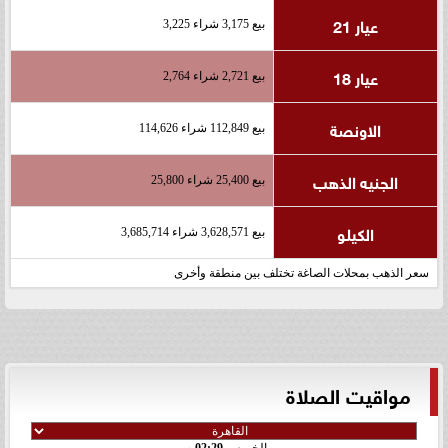
عيار 21
بيع 3,175 شراء 3,225
عيار 18
بيع 2,721 شراء 2,764
الاونصة
بيع 112,849 شراء 114,626
الجنيه الذهب
بيع 25,400 شراء 25,800
الكيلو
بيع 3,628,571 شراء 3,685,714
سعر الذهب بمحلات الصاغة تختلف بين منطقة وأخرى
مواقيت الصلاة