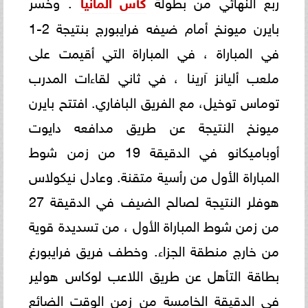
ربع النهائي من بطولة
كأس ألمانيا
. وخسر
بايرن ميونخ أمام ضيفه فرايبورج بنتيجة 2-1
في المباراة ، في المباراة التي أقيمت على
ملعب أليانز آرينا ، في ثاني لقاءات المدرب
توماس توخيل، مع الفريق البافاري. افتتح بايرن
ميونخ النتيجة عن طريق مدافعه دايوت
أوباميكانو في الدقيقة 19 من زمن شوط
المباراة الأول من رأسية متقنة. وعادل نيكولاس
هوفلر النتيجة لصالح الضيف في الدقيقة 27
من زمن شوط المباراة الأول ، من تسديدة قوية
من خارج منطقة الجزاء. وخطف فريق فرايبورغ
بطاقة التأهل عن طريق اللاعب لوكاس هولير
في الدقيقة الخامسة من زمن الوقت الضائع