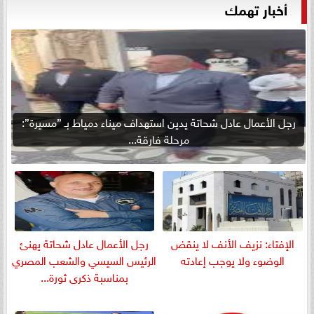
أخبار تهمك
رجل الأعمال عادل شحاتة يدين استهداف ميناء دمياط بـ ”مسيرة”:
مرحلة فارقة...
الإفتاء: نزيف الأنف لا ينقض
رجل الأعمال عادل شحاتة يهنئ
الوضوء ولا يوجب إعادته
الرئيس السيسي والشعب المصري
بمناسبة ذكرى ثورة...