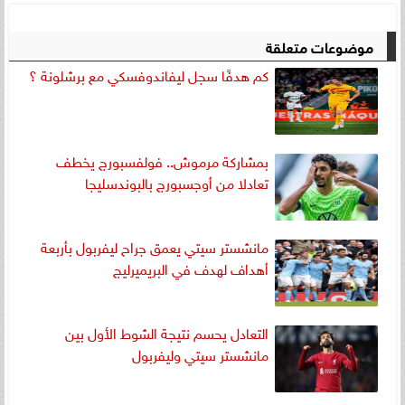
موضوعات متعلقة
كم هدفًا سجل ليفاندوفسكي مع برشلونة ؟
بمشاركة مرموش.. فولفسبورج يخطف
تعادلا من أوجسبورج بالبوندسليجا
مانشستر سيتي يعمق جراح ليفربول بأربعة
أهداف لهدف في البريميرليج
التعادل يحسم نتيجة الشوط الأول بين
مانشستر سيتي وليفربول