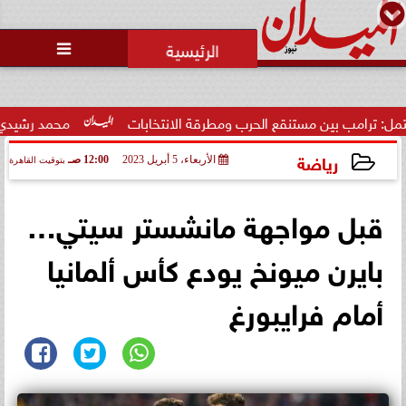
محمد يوسف
رئيس التحرير

بين مستنقع الحرب ومطرقة الانتخابات
محمد رشيدي: لقاء الرئيس
رياضة
الأربعاء، 5 أبريل 2023
12:00 صـ
بتوقيت القاهرة
2023-04-05 00:00:55
قبل مواجهة مانشستر سيتي…
بايرن ميونخ يودع كأس ألمانيا
أمام فرايبورغ