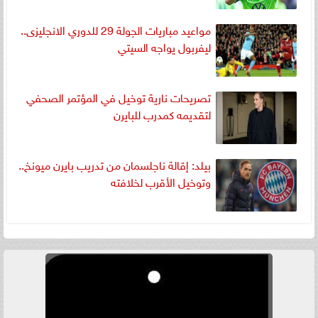
مواعيد مباريات الجولة 29 للدوري الانجليزى..
ليفربول يواجه السيتي
تصريحات نارية توخيل في المؤتمر الصحفي
لتقديمه كمدرب للبايرن
بيلد: إقالة ناجلسمان من تدريب بايرن ميونخ..
وتوخيل الأقرب لخلافته