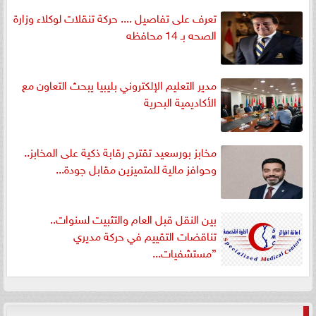
تعرف على تفاصيل .... حركة تنقلات لوكلاء وزارة
الصحه بـ 14 محافظه
مدير التعليم الإلكتروني بليبيا يبحث التعاون مع
الأكاديمية البحرية
مخابز بورسعيد تقترح رقابة ذكية على المخابز..
وحوافز مالية للمتميزين مقابل جودة...
بين النقل قبل العام والتثبيت لسنوات..
تناقضات التقييم في حركة مديري
”مستشفيات...