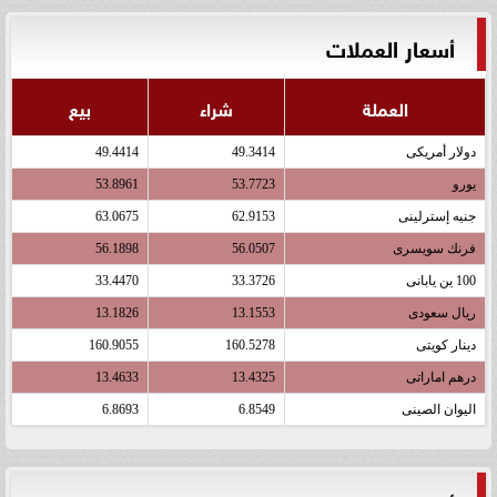
أسعار العملات
العملة
شراء
بيع
دولار أمريكى
49.3414
49.4414
يورو
53.7723
53.8961
جنيه إسترلينى
62.9153
63.0675
فرنك سويسرى
56.0507
56.1898
100 ين يابانى
33.3726
33.4470
ريال سعودى
13.1553
13.1826
دينار كويتى
160.5278
160.9055
درهم اماراتى
13.4325
13.4633
اليوان الصينى
6.8549
6.8693