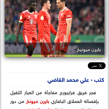
بايرن ميونيخ
كتب - علي محمد القاضي
فجر فريق فرايبورج مفاجأة من العيار الثقيل
بإقصائه العملاق البافاري
بايرن ميونخ
من دور