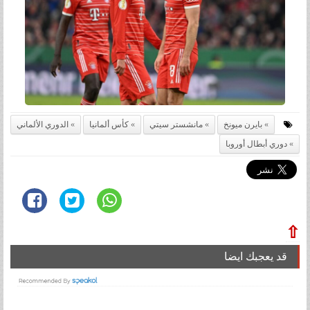
بايرن ميونخ
مانشستر سيتي
كأس ألمانيا
الدوري الألماني
دوري أبطال أوروبا
⇧
قد يعجبك ايضا