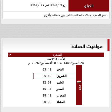
الكيلو
بيع 3,628,571 شراء 3,685,714
سعر الذهب بمحلات الصاغة تختلف بين منطقة وأخرى
مواقيت الصلاة
الأحد
09:33 صـ
24
صفر
1448 هـ
09
أغسطس
2026 م
الفجر
03:43
الشروق
05:19
الظهر
12:01
مصر
العصر
15:37
المغرب
18:43
العشاء
20:08