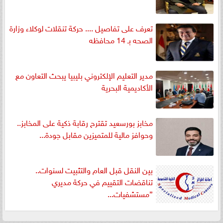
تعرف على تفاصيل .... حركة تنقلات لوكلاء وزارة
الصحه بـ 14 محافظه
مدير التعليم الإلكتروني بليبيا يبحث التعاون مع
الأكاديمية البحرية
مخابز بورسعيد تقترح رقابة ذكية على المخابز..
وحوافز مالية للمتميزين مقابل جودة...
بين النقل قبل العام والتثبيت لسنوات..
تناقضات التقييم في حركة مديري
”مستشفيات...