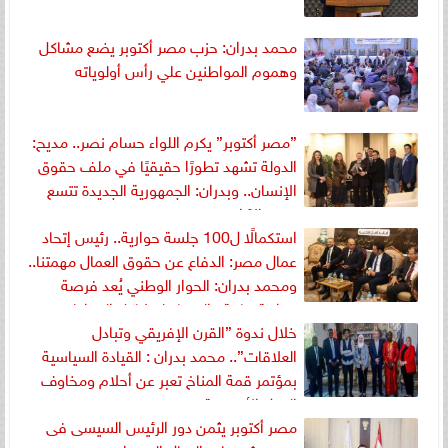
محمد بدران: حزب مصر أكتوبر يضع مشاكل
وهموم المواطنين علي رأس أولوياته
”مصر أكتوبر” يكرم اللواء حسام نصر.. مديح:
الدولة تشهد تطورًا حقيقيًا في ملف حقوق
الإنسان.. وبدران: الجمهورية الجديدة تتسع
جميع الآراء
استكمالًا ل100 جلسة حوارية.. رئيس إتحاد
عمال مصر: الدفاع عن حقوق العمال مهمتنا..
ومحمد بدران: الحوار الوطني يُعد فرصة
حوارية هامة والسماع لمشاكل المواطنين
خلال ندوة ”القرن الإفريقي وتبادل
أولوياتنا
العلاقات”.. محمد بدران : القيادة السياسية
بمؤتمر قمة المناخ تعبر عن أحلام ومخاوف
الدول الأفريقية
مصر أكتوبر يثمن دور الرئيس السيسى فى