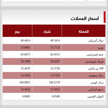
أسعار العملات
العملة
شراء
بيع
دولار أمريكى
49.3414
49.4414
يورو
53.7723
53.8961
جنيه إسترلينى
62.9153
63.0675
فرنك سويسرى
56.0507
56.1898
100 ين يابانى
33.3726
33.4470
ريال سعودى
13.1553
13.1826
دينار كويتى
160.5278
160.9055
درهم اماراتى
13.4325
13.4633
اليوان الصينى
6.8549
6.8693