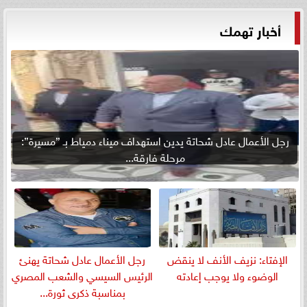
أخبار تهمك
رجل الأعمال عادل شحاتة يدين استهداف ميناء دمياط بـ ”مسيرة”:
مرحلة فارقة...
الإفتاء: نزيف الأنف لا ينقض
رجل الأعمال عادل شحاتة يهنئ
الوضوء ولا يوجب إعادته
الرئيس السيسي والشعب المصري
بمناسبة ذكرى ثورة...