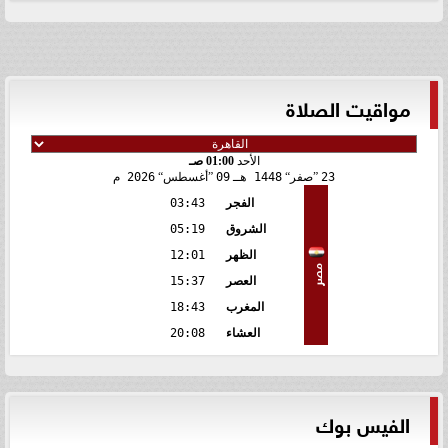
مواقيت الصلاة
الأحد
01:00 صـ
23
صفر
1448 هـ
09
أغسطس
2026 م
الفجر
03:43
الشروق
05:19
الظهر
12:01
مصر
العصر
15:37
المغرب
18:43
العشاء
20:08
الفيس بوك