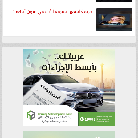
”جريمة اسمها تشويه الأب في عيون أبناءه ”