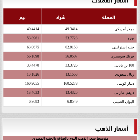
العملة
شراء
بيع
دولار أمريكى
49.3414
49.4414
يورو
53.7723
53.8961
جنيه إسترلينى
62.9153
63.0675
فرنك سويسرى
56.0507
56.1898
100 ين يابانى
33.3726
33.4470
ريال سعودى
13.1553
13.1826
دينار كويتى
160.5278
160.9055
درهم اماراتى
13.4325
13.4633
اليوان الصينى
6.8549
6.8693
أسعار الذهب
متوسط سعر الذهب اليوم بالصاغة بالجنيه المصري