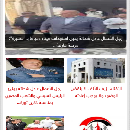
رجل الأعمال عادل شحاتة يدين استهداف ميناء دمياط بـ ”مسيرة”:
مرحلة فارقة...
الإفتاء: نزيف الأنف لا ينقض
رجل الأعمال عادل شحاتة يهنئ
الوضوء ولا يوجب إعادته
الرئيس السيسي والشعب المصري
بمناسبة ذكرى ثورة...