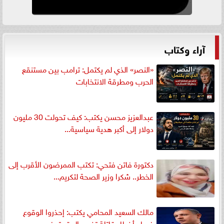
آراء وكتاب
«النصر» الذي لم يكتمل: ترامب بين مستنقع
الحرب ومطرقة الانتخابات
عبدالعزيز محسن يكتب: كيف تحولت 30 مليون
دولار إلى أكبر هدية سياسية...
دكتورة فاتن فتحي: تكتب الممرضون الأقرب إلى
الخطر.. شكرا وزير الصحة لتكريم...
مالك السعيد المحامي يكتب: إحذروا الوقوع
فيها.. أخطاء قاتلة تضيع الحقوق في...