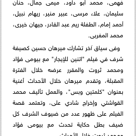
فهمى، محمد أبو داود، ميمى جمال، حنان
سليمان، علاء مرسى، عبير منير، ريهام نبيل،
أحمد إمام، الطفلة ريم عبد القادر، جيهان خيرى،
محمد المغربى.
وفى سياق آخر تشارك ميرهان حسين كصيفة
شرف في فيلم "اتنين للإيجار" مع بيومى فؤاد
ومحمد ثروت والمقرر عرضه خلال الفترة
المقبلة، وتقدم ميرهان خلال الأحداث أغنية
بعنوان "كلمتين وبس"، والعمل تأليف محمد
القواشتي وإخراج شادي على، وتعتمد قصة
الفيلم على ظهور عدد من ضيوف الشرف كل
ضيف بطل حكاية تحدث مع بيومى فؤاد
ومحمد ثروت خلال الأحداث.