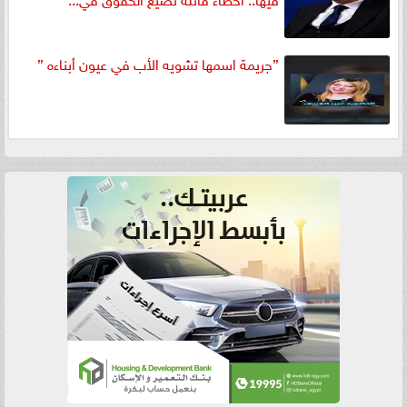
”جريمة اسمها تشويه الأب في عيون أبناءه ”