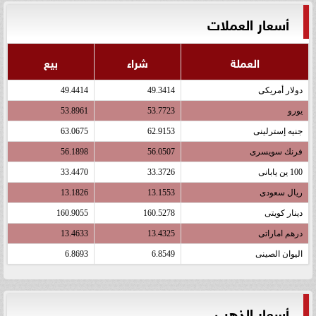
أسعار العملات
العملة
شراء
بيع
دولار أمريكى
49.3414
49.4414
يورو
53.7723
53.8961
جنيه إسترلينى
62.9153
63.0675
فرنك سويسرى
56.0507
56.1898
100 ين يابانى
33.3726
33.4470
ريال سعودى
13.1553
13.1826
دينار كويتى
160.5278
160.9055
درهم اماراتى
13.4325
13.4633
اليوان الصينى
6.8549
6.8693
أسعار الذهب