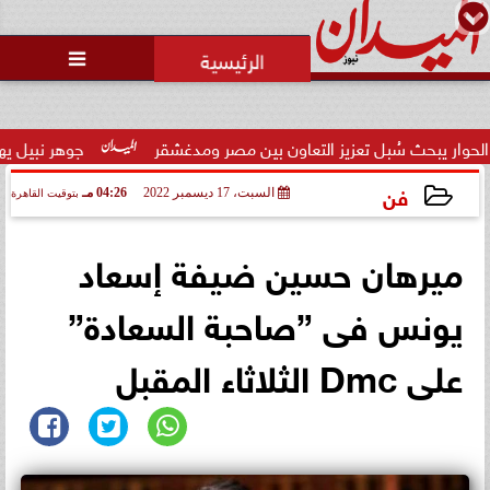

ث سُبل تعزيز التعاون بين مصر ومدغشقر
جوهر نبيل يهنئ لاعبي ا
فن
السبت، 17 ديسمبر 2022
04:26 مـ
بتوقيت القاهرة
2022-12-17 16:26:54
ميرهان حسين ضيفة إسعاد
يونس فى ”صاحبة السعادة”
على Dmc الثلاثاء المقبل