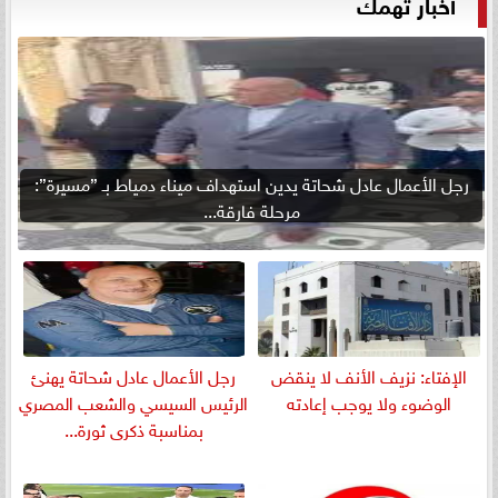
أخبار تهمك
رجل الأعمال عادل شحاتة يدين استهداف ميناء دمياط بـ ”مسيرة”:
مرحلة فارقة...
الإفتاء: نزيف الأنف لا ينقض
رجل الأعمال عادل شحاتة يهنئ
الوضوء ولا يوجب إعادته
الرئيس السيسي والشعب المصري
بمناسبة ذكرى ثورة...