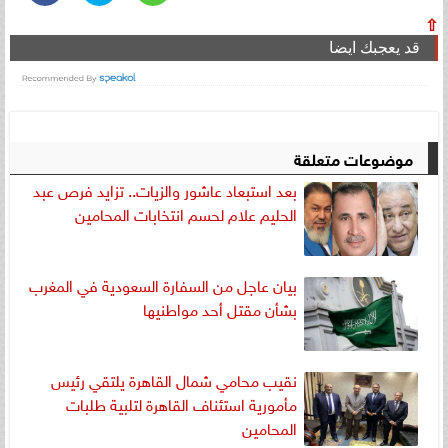
⇧
قد يعجبك ايضا
موضوعات متعلقة
بعد استبعاد عاشور والزيات.. تزايد فرص عبد
الحليم علام لحسم انتخابات المحامين
بيان عاجل من السفارة السعودية في المغرب
بشأن مقتل أحد مواطنيها
نقيب محامي شمال القاهرة يلتقي رئيس
مأمورية استئناف القاهرة لتلبية طلبات
المحامين