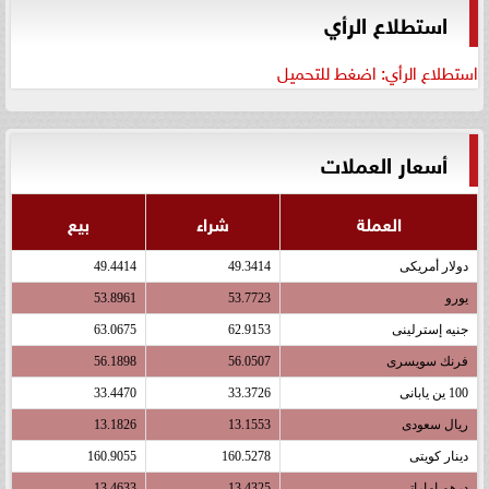
استطلاع الرأي
استطلاع الرأي: اضغط للتحميل
أسعار العملات
العملة
شراء
بيع
دولار أمريكى
49.3414
49.4414
يورو
53.7723
53.8961
جنيه إسترلينى
62.9153
63.0675
فرنك سويسرى
56.0507
56.1898
100 ين يابانى
33.3726
33.4470
ريال سعودى
13.1553
13.1826
دينار كويتى
160.5278
160.9055
درهم اماراتى
13.4325
13.4633