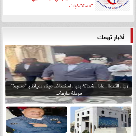
”مستشفيات...
أخبار تهمك
رجل الأعمال عادل شحاتة يدين استهداف ميناء دمياط بـ ”مسيرة”:
مرحلة فارقة...