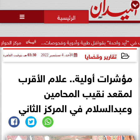
محمد يوسف
رئيس التحرير

حدة” بقوافل طبية وأدوية وفحوصات...
مركز الحوار يبحث سُبل ت
تقارير وقضايا
الأحد، 4 سبتمبر 2022
03:30 مـ
بتوقيت القاهرة
2022-09-04 15:30:52
مؤشرات أولية.. علام الأقرب
لمقعد نقيب المحامين
وعبدالسلام في المركز الثاني