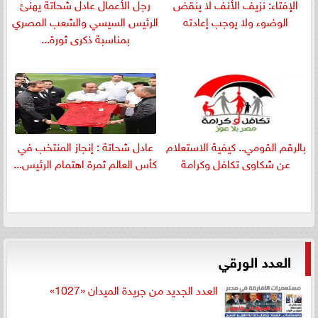
الإفتاء: نزيف الأنف لا ينقض
رجل الأعمال عادل شحاتة يهنئ
الوضوء ولا يوجب إعادته
الرئيس السيسي والشعب المصري
بمناسبة ذكرى ثورة...
بالرقم القومي.. كيفية الاستعلام
عادل شحاتة : إنجاز المنتخب في
عن شكاوى تكافل وكرامة
كأس العالم ثمرة اهتمام الرئيس...
العدد الورقي
العدد الجديد من جريدة الميدان «1027»