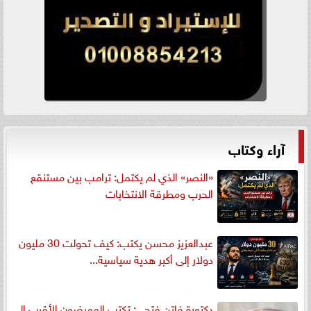
آراء وكتاب
«النصر» الذي لم يكتمل: ترامب بين مستنقع
الحرب ومطرقة الانتخابات
عبدالعزيز محسن يكتب: كيف تحولت 30 مليون
دولار إلى أكبر هدية سياسية...
دكتورة فاتن فتحي: تكتب الممرضون الأقرب إلى