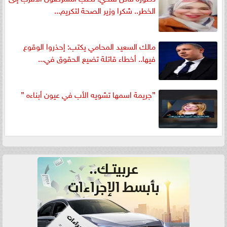
الخطر.. شكرا وزير الصحة لتكريم...
مالك السعيد المحامي يكتب: إحذروا الوقوع
فيها.. أخطاء قاتلة تضيع الحقوق في...
”جريمة اسمها تشويه الأب في عيون أبناءه ”