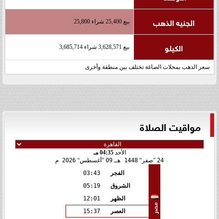
الجنيه الذهب
بيع 25,400 شراء 25,800
الكيلو
بيع 3,628,571 شراء 3,685,714
سعر الذهب بمحلات الصاغة تختلف بين منطقة وأخرى
مواقيت الصلاة
الأحد
04:35 مـ
24
صفر
1448 هـ
09
أغسطس
2026 م
الفجر
03:43
الشروق
05:19
الظهر
12:01
مصر
العصر
15:37