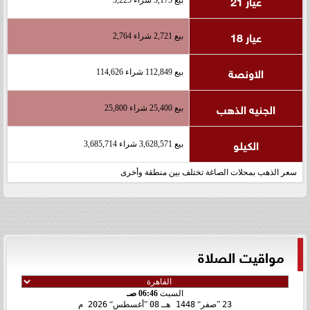
عيار 21
عيار 18
بيع 2,721 شراء 2,764
الاونصة
بيع 112,849 شراء 114,626
الجنيه الذهب
بيع 25,400 شراء 25,800
الكيلو
بيع 3,628,571 شراء 3,685,714
سعر الذهب بمحلات الصاغة تختلف بين منطقة وأخرى
مواقيت الصلاة
السبت
06:46 صـ
23
صفر
1448 هـ
08
أغسطس
2026 م