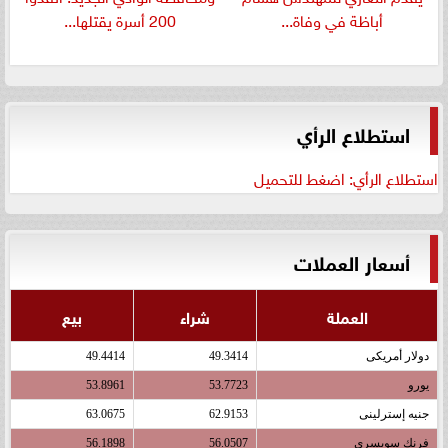
أباظة في وفاة...
200 أسرة يقتلها...
استطلاع الرأي
استطلاع الرأي: اضغط للتحميل
أسعار العملات
العملة
شراء
بيع
دولار أمريكى
49.3414
49.4414
يورو
53.7723
53.8961
جنيه إسترلينى
62.9153
63.0675
فرنك سويسرى
56.0507
56.1898