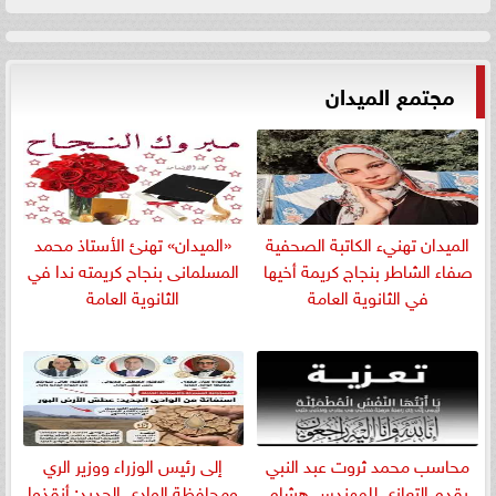
مجتمع الميدان
الميدان تهنيء الكاتبة الصحفية
«الميدان» تهنئ الأستاذ محمد
صفاء الشاطر بنجاج كريمة أخيها
المسلمانى بنجاح كريمته ندا في
في الثانوية العامة
الثانوية العامة
​محاسب محمد ثروت عبد النبي
إلى رئيس الوزراء ووزير الري
يقدم التعازي للمهندس هشام
ومحافظة الوادي الجديد: أنقذوا