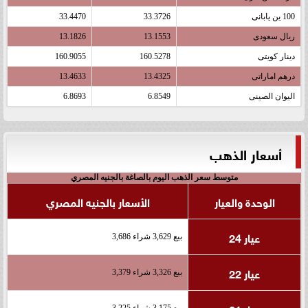
100 ين يابانى
33.3726
33.4470
ريال سعودى
13.1553
13.1826
دينار كويتى
160.5278
160.9055
درهم اماراتى
13.4325
13.4633
اليوان الصينى
6.8549
6.8693
أسعار الذهب
متوسط سعر الذهب اليوم بالصاغة بالجنيه المصري
الوحدة والعيار
الأسعار بالجنيه المصري
عيار 24
بيع 3,629 شراء 3,686
عيار 22
بيع 3,326 شراء 3,379
بيع 3,175 شراء 3,225