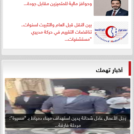
وحوافز مالية للمتميزين مقابل جودة...
بين النقل قبل العام والتثبيت لسنوات..
تناقضات التقييم في حركة مديري
”مستشفيات...
أخبار تهمك
رجل الأعمال عادل شحاتة يدين استهداف ميناء دمياط بـ ”مسيرة”:
مرحلة فارقة...