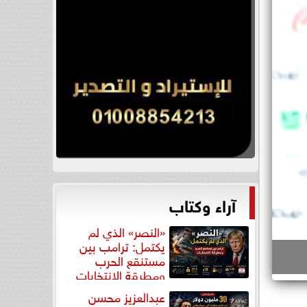
آراء وكتاب
«النصر» الذي لم
يكتمل: ترامب بين
مستنقع الحرب
ومطرقة الانتخابات
عبدالعزيز محسن