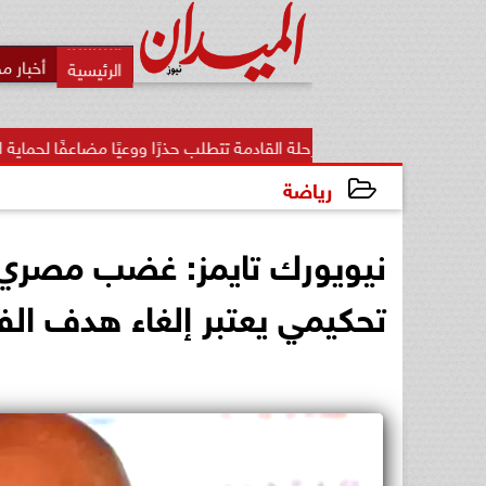
أخبار م
 المرحلة القادمة تتطلب حذرًا ووعيًا مضاعفًا لحماية الأمن...
«ت
رياضة
2026-07-08 08:35:10
نيويورك تايمز: غضب مصري وا
تحكيمي يعتبر إلغاء هدف الفراع