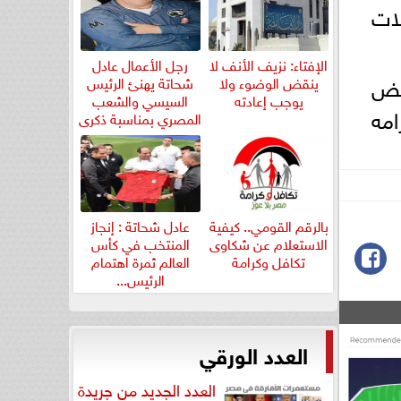
ات
الإفتاء: نزيف الأنف لا
رجل الأعمال عادل
بعض
ينقض الوضوء ولا
شحاتة يهنئ الرئيس
يوجب إعادته
السيسي والشعب
امه
المصري بمناسبة ذكرى
ثورة...
بالرقم القومي.. كيفية
عادل شحاتة : إنجاز
الاستعلام عن شكاوى
المنتخب في كأس
تكافل وكرامة
العالم ثمرة اهتمام
الرئيس...
العدد الورقي
العدد الجديد من جريدة