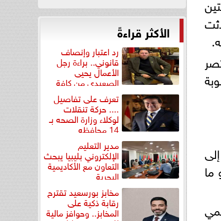
تين
دثت
الأكثر قراءةً
.
رد اعتبار وإنصاف
سي للـVAR، الذي يقتصر
قانوني.. براءة رجل
الأعمال يحيى
وبة
الصعيدي من كافة
التهم...
تعرف على تفاصيل
.... حركة تنقلات
لوكلاء وزارة الصحه بـ
14 محافظه
مدير التعليم
إلى
الإلكتروني بليبيا يبحث
التعاون مع الأكاديمية
 ما
البحرية
مخابز بورسعيد تقترح
رقابة ذكية على
يمي
المخابز.. وحوافز مالية