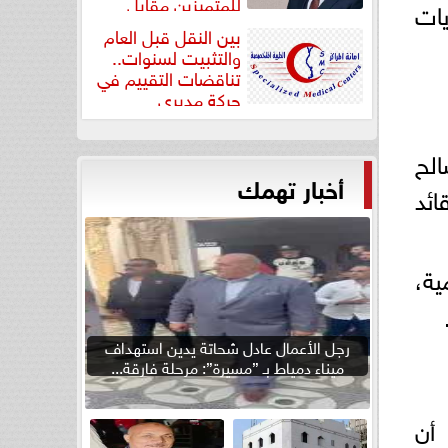
للمتميزين مقابل
يات
جودة...
بين النقل قبل العام
والتثبيت لسنوات..
تناقضات التقييم في
حركة مديري
”مستشفيات...
الح
أخبار تهمك
ائد
ية،
رجل الأعمال عادل شحاتة يدين استهداف
ميناء دمياط بـ ”مسيرة”: مرحلة فارقة...
 أن