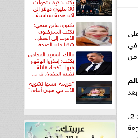
يكتب: كيف تحولت
30 مليون دولار إلى
أكبر هدية سياسية...
دكتورة فاتن فتحي:
لى
تكتب الممرضون
الأقرب إلى الخطر..
تيجة 3-2 في
شكرا وزير الصحة
لتكريم...
د من
مالك السعيد المحامي
يكتب: إحذروا الوقوع
فيها.. أخطاء قاتلة
تضيع الحقوق في...
الم
”جريمة اسمها تشويه
بعد
الأب في عيون أبناءه ”
وأكد التقرير أن منتخب الأرجنتين نجح في تحويل تأخره بهدفين إلى فوز مثير بنتيجة 3-2،
جعة
بره