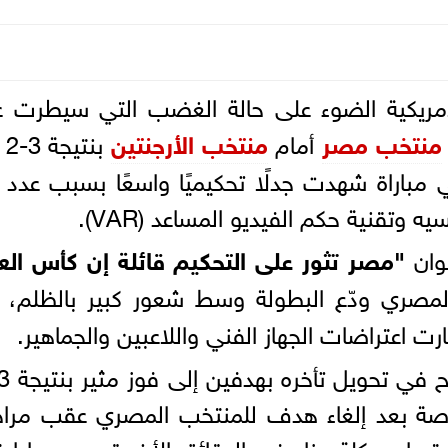
مريكية الضوء على حالة الغضب التي سيطرت ع
منتخب مصر
أمام
منتخب الأرجنتين
بن
ـ16 من كأس العالم 2026، في مباراة شهدت جدلًا تحكيميًا واسعًا بسبب عد
 وتقنية حكم الفيديو المساعد (VAR).
وان
"مصر تثور على التحكيم قائلة إن كأس الع
لمصري ودّع البطولة وسط شعور كبير بالظلم، 
رت اعتراضات الجهاز الفني واللاعبين والجماهير.
 خاصة بعد إلغاء هدف للمنتخب المصري عقب مرا
تساب ركلة جزاء في الدقائق الأخيرة، وهو ما اعت