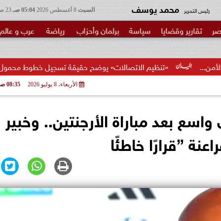
محمد يوسف
رئيس التحرير
السبت
8 أغسطس 2026
05:04 صـ
23 صفر 1448
صر
تقارير وقضايا
سياسة
برلمان وأحزاب
رياضة
عرب و عالم
نظيم الاتصالات» يوضح حقيقة تسجيل خطوط محمول بأسماء المواطنين د
الأربعاء، 8 يوليو 2026
08:35 صـ
سع بعد مباراة الأرجنتين.. وخبير
نة ”قرارًا خاطئًا