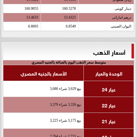
دينار كويتى
160.5278
160.9055
درهم اماراتى
13.4325
13.4633
اليوان الصينى
6.8549
6.8693
أسعار الذهب
متوسط سعر الذهب اليوم بالصاغة بالجنيه المصري
الوحدة والعيار
الأسعار بالجنيه المصري
عيار 24
بيع 3,629 شراء 3,686
عيار 22
بيع 3,326 شراء 3,379
عيار 21
بيع 3,175 شراء 3,225
عيار 18
بيع 2,721 شراء 2,764