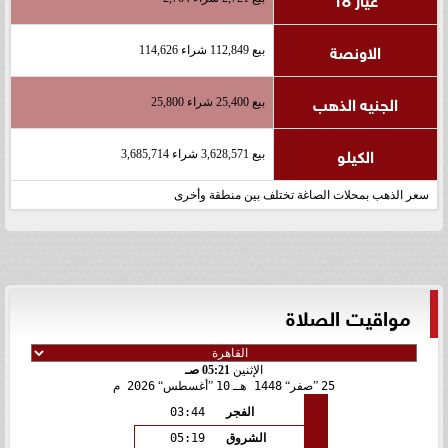
الاونصة
بيع 112,849 شراء 114,626
الجنيه الذهب
بيع 25,400 شراء 25,800
الكيلو
بيع 3,628,571 شراء 3,685,714
سعر الذهب بمحلات الصاغة تختلف بين منطقة وأخرى
مواقيت الصلاة
الإثنين
05:21 صـ
25
صفر
1448 هـ
10
أغسطس
2026 م
الفجر
03:44
الشروق
05:19