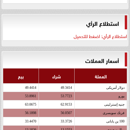
استطلاع الرأي
استطلاع الرأي: اضغط للتحميل
أسعار العملات
العملة
شراء
بيع
دولار أمريكى
49.3414
49.4414
يورو
53.7723
53.8961
جنيه إسترلينى
62.9153
63.0675
فرنك سويسرى
56.0507
56.1898
100 ين يابانى
33.3726
33.4470
ريال سعودى
13.1553
13.1826