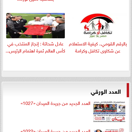
بالرقم القومي.. كيفية الاستعلام
عادل شحاتة : إنجاز المنتخب في
عن شكاوى تكافل وكرامة
كأس العالم ثمرة اهتمام الرئيس...
العدد الورقي
العدد الجديد من جريدة الميدان «1027»
العدد الجديد من جريدة الميدان «1022»