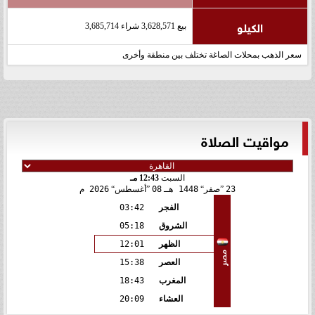
الكيلو
بيع 3,628,571 شراء 3,685,714
سعر الذهب بمحلات الصاغة تختلف بين منطقة وأخرى
مواقيت الصلاة
السبت
12:43 مـ
23
صفر
1448 هـ
08
أغسطس
2026 م
الفجر
03:42
الشروق
05:18
الظهر
12:01
مصر
العصر
15:38
المغرب
18:43
العشاء
20:09