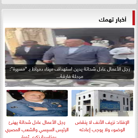
أخبار تهمك
رجل الأعمال عادل شحاتة يدين استهداف ميناء دمياط بـ ”مسيرة”:
مرحلة فارقة...
الإفتاء: نزيف الأنف لا ينقض
رجل الأعمال عادل شحاتة يهنئ
الوضوء ولا يوجب إعادته
الرئيس السيسي والشعب المصري
بمناسبة ذكرى ثورة...