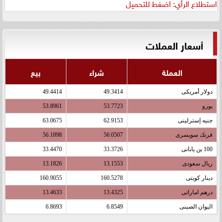
استطلاع الرأي: اضغط للتحميل
أسعار العملات
العملة
شراء
بيع
دولار أمريكى
49.3414
49.4414
يورو
53.7723
53.8961
جنيه إسترلينى
62.9153
63.0675
فرنك سويسرى
56.0507
56.1898
100 ين يابانى
33.3726
33.4470
ريال سعودى
13.1553
13.1826
دينار كويتى
160.5278
160.9055
درهم اماراتى
13.4325
13.4633
اليوان الصينى
6.8549
6.8693