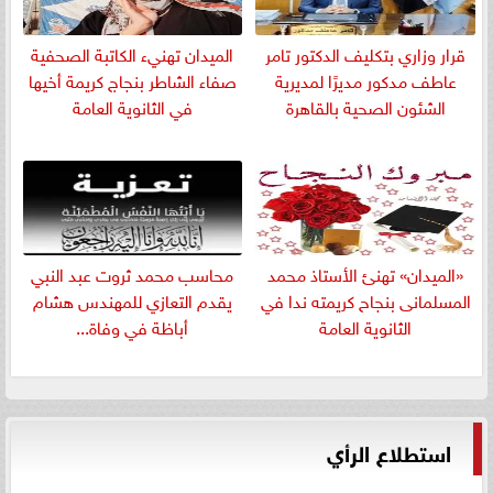
قرار وزاري بتكليف الدكتور تامر
الميدان تهنيء الكاتبة الصحفية
عاطف مدكور مديرًا لمديرية
صفاء الشاطر بنجاج كريمة أخيها
الشئون الصحية بالقاهرة
في الثانوية العامة
«الميدان» تهنئ الأستاذ محمد
​محاسب محمد ثروت عبد النبي
المسلمانى بنجاح كريمته ندا في
يقدم التعازي للمهندس هشام
الثانوية العامة
أباظة في وفاة...
استطلاع الرأي