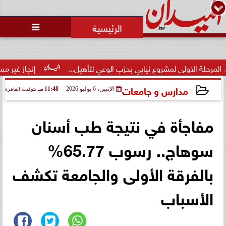
محمد يوسف
رئيس التحرير

لى لمشروع نيابي بحزب الوعي لتأهيل...
إنجاز غير مسبوق.. منتخب 
مدارس و جامعات
الإثنين، 6 يوليو 2026
11:48 مـ
بتوقيت القاهرة
2026-07-06 23:48:29
مفاجأة في نتيجة طب أسنان
سوهاج.. رسوب 65.77%
بالفرقة الأولى والجامعة تكشف
الأسباب