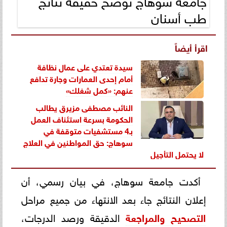
طب أسنان
اقرأ أيضاً
سيدة تعتدي على عمال نظافة
أمام إحدى العمارات وجارة تدافع
عنهم: «كمل شغلك»
النائب مصطفى مزيرق يطالب
الحكومة بسرعة استئناف العمل
بـ4 مستشفيات متوقفة في
سوهاج: حق المواطنين في العلاج
لا يحتمل التأجيل
أكدت جامعة سوهاج، في بيان رسمي، أن
إعلان النتائج جاء بعد الانتهاء من جميع مراحل
التصحيح والمراجعة
الدقيقة ورصد الدرجات،