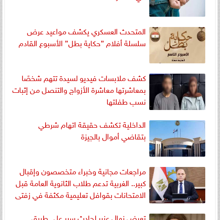
المتحدث العسكري يكشف مواعيد عرض
سلسلة أفلام ”حكاية بطل” الأسبوع القادم
كشف ملابسات فيديو لسيدة تتهم شخصًا
بمعاشرتها معاشرة الأزواج والتنصل من إثبات
نسب طفلتها
الداخلية تكشف حقيقة اتهام شرطي
بتقاضي أموال بالجيزة
مراجعات مجانية وخبراء متخصصون وإقبال
كبير.. الغربية تدعم طلاب الثانوية العامة قبل
الامتحانات بقوافل تعليمية مكثفة في زفتى
وسمنود
تعرض نهال عنبر لحادث سير على طريق