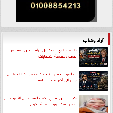
آراء وكتاب
«النصر» الذي لم يكتمل: ترامب بين مستنقع
الحرب ومطرقة الانتخابات
عبدالعزيز محسن يكتب: كيف تحولت 30 مليون
دولار إلى أكبر هدية سياسية...
دكتورة فاتن فتحي: تكتب الممرضون الأقرب إلى
الخطر.. شكرا وزير الصحة لتكريم...