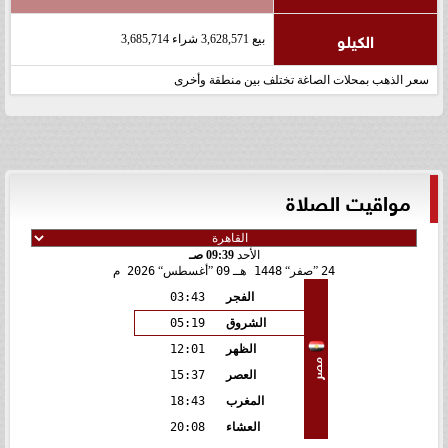
الكيلو
بيع 3,628,571 شراء 3,685,714
سعر الذهب بمحلات الصاغة تختلف بين منطقة وأخرى
مواقيت الصلاة
الأحد
09:39 صـ
24
صفر
1448 هـ
09
أغسطس
2026 م
الفجر
03:43
الشروق
05:19
الظهر
12:01
مصر
العصر
15:37
المغرب
18:43
العشاء
20:08