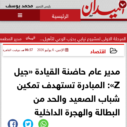
محمد يوسف
رئيس التحرير

وزارة الداخلية تفتح باب التقديم
لحج القرعة 2027.. اعرف الشروط
والمواعي...
 نيابي بحزب الوعي لتأهيل...
مدير المطعم عن واقعة منع سيدة من 
اقتصاد
الإثنين، 6 يوليو 2026
06:57 مـ
بتوقيت القاهرة
2026-07-06 18:57:46
مدير عام حاضنة القيادة «جيل
Z»: المبادرة تستهدف تمكين
شباب الصعيد والحد من
البطالة والهجرة الداخلية