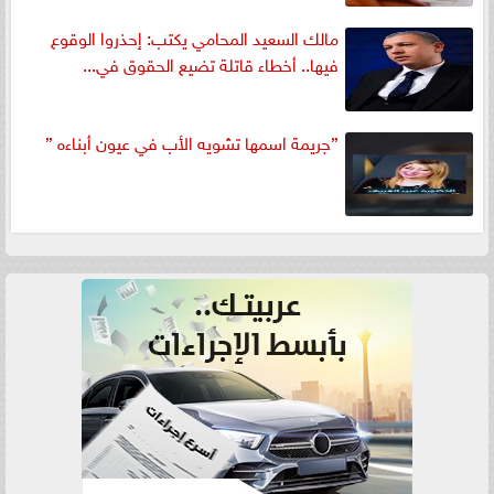
مالك السعيد المحامي يكتب: إحذروا الوقوع
فيها.. أخطاء قاتلة تضيع الحقوق في...
”جريمة اسمها تشويه الأب في عيون أبناءه ”