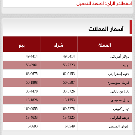
استطلاع الرأي: اضغط للتحميل
أسعار العملات
العملة
شراء
بيع
دولار أمريكى
49.3414
49.4414
يورو
53.7723
53.8961
جنيه إسترلينى
62.9153
63.0675
فرنك سويسرى
56.0507
56.1898
100 ين يابانى
33.3726
33.4470
ريال سعودى
13.1553
13.1826
دينار كويتى
160.5278
160.9055
درهم اماراتى
13.4325
13.4633
اليوان الصينى
6.8549
6.8693