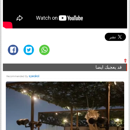
⇧
قد يعجبك ايضا