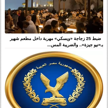
ضبط 25 زجاجة «ويسكي» مهربة داخل مطعم شهير
بـ«نيو جيزة».. والضريبة المس...