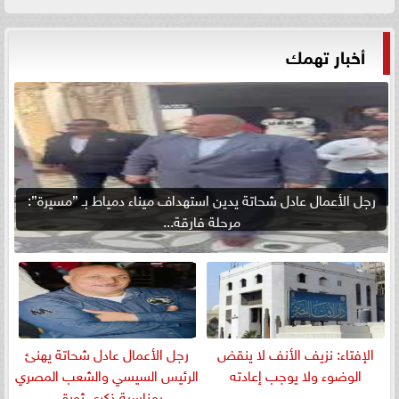
أخبار تهمك
رجل الأعمال عادل شحاتة يدين استهداف ميناء دمياط بـ ”مسيرة”:
مرحلة فارقة...
الإفتاء: نزيف الأنف لا ينقض
رجل الأعمال عادل شحاتة يهنئ
الوضوء ولا يوجب إعادته
الرئيس السيسي والشعب المصري
بمناسبة ذكرى ثورة...