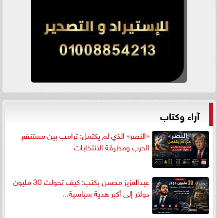
آراء وكتاب
«النصر» الذي لم يكتمل: ترامب بين مستنقع
الحرب ومطرقة الانتخابات
عبدالعزيز محسن يكتب: كيف تحولت 30 مليون
دولار إلى أكبر هدية سياسية...