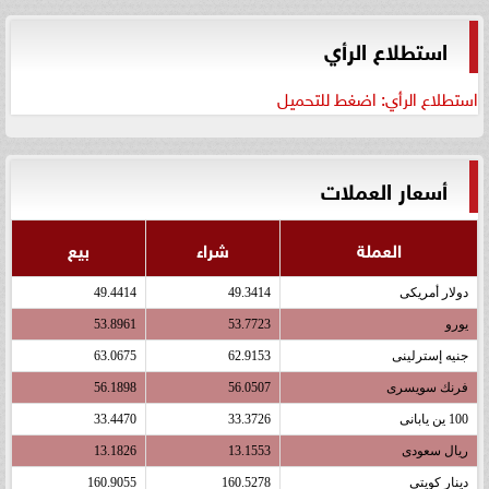
استطلاع الرأي
استطلاع الرأي: اضغط للتحميل
أسعار العملات
العملة
شراء
بيع
دولار أمريكى
49.3414
49.4414
يورو
53.7723
53.8961
جنيه إسترلينى
62.9153
63.0675
فرنك سويسرى
56.0507
56.1898
100 ين يابانى
33.3726
33.4470
ريال سعودى
13.1553
13.1826
دينار كويتى
160.5278
160.9055