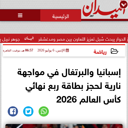
محمد يوسف
رئيس التحرير

ث سُبل تعزيز التعاون بين مصر ومدغشقر
جوهر نبيل يهنئ لاعبي ال
رياضة
الإثنين، 6 يوليو 2026
06:57 مـ
بتوقيت القاهرة
2026-07-06 18:57:53
إسبانيا والبرتغال في مواجهة
نارية لحجز بطاقة ربع نهائي
كأس العالم 2026