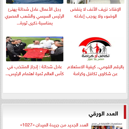
الإفتاء: نزيف الأنف لا ينقض
رجل الأعمال عادل شحاتة يهنئ
الوضوء ولا يوجب إعادته
الرئيس السيسي والشعب المصري
بمناسبة ذكرى ثورة...
بالرقم القومي.. كيفية الاستعلام
عادل شحاتة : إنجاز المنتخب في
عن شكاوى تكافل وكرامة
كأس العالم ثمرة اهتمام الرئيس...
العدد الورقي
العدد الجديد من جريدة الميدان «1027»