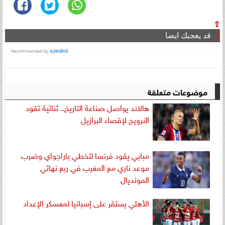
⇧
قد يعجبك ايضا
موضوعات متعلقة
هالاند يواصل صناعة التاريخ.. ثنائية تقود
النرويج لإقصاء البرازيل
مبابي يقود فرنسا لتخطي باراجواي وضرب
موعد ناري مع المغرب في ربع نهائي
المونديال
الأهلي يستقر على إسبانيا لمعسكر الإعداد