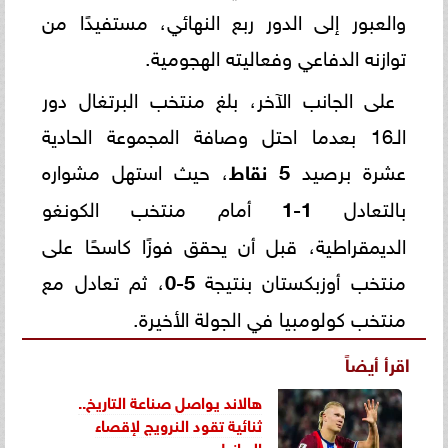
والعبور إلى الدور ربع النهائي، مستفيدًا من
توازنه الدفاعي وفعاليته الهجومية.
على الجانب الآخر، بلغ منتخب البرتغال دور
الـ16 بعدما احتل وصافة المجموعة الحادية
عشرة برصيد
5 نقاط
، حيث استهل مشواره
بالتعادل
1-1
أمام منتخب الكونغو
الديمقراطية، قبل أن يحقق فوزًا كاسحًا على
منتخب أوزبكستان بنتيجة
5-0
، ثم تعادل مع
منتخب كولومبيا في الجولة الأخيرة.
اقرأ أيضاً
هالاند يواصل صناعة التاريخ..
ثنائية تقود النرويج لإقصاء
البرازيل