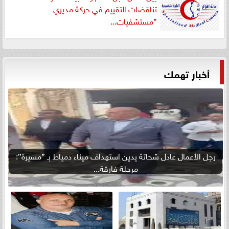
تناقضات التقييم في حركة مديري
”مستشفيات...
أخبار تهمك
رجل الأعمال عادل شحاتة يدين استهداف ميناء دمياط بـ ”مسيرة”:
مرحلة فارقة...