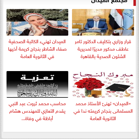
قرار وزاري بتكليف الدكتور تامر
الميدان تهنيء الكاتبة الصحفية
عاطف مدكور مديرًا لمديرية
صفاء الشاطر بنجاج كريمة أخيها
الشئون الصحية بالقاهرة
في الثانوية العامة
«الميدان» تهنئ الأستاذ محمد
​محاسب محمد ثروت عبد النبي
المسلمانى بنجاح كريمته ندا في
يقدم التعازي للمهندس هشام
الثانوية العامة
أباظة في وفاة...