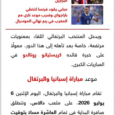
مبابي يقود فرنسا لتخطي
باراجواي وضرب موعد ناري مع
المغرب في ربع نهائي المونديال
ويدخل المنتخب البرتغالي اللقاء بمعنويات
مرتفعة، خاصة بعد تأهله إلى هذا الدور، معولًا
على خبرة قائده
كريستيانو رونالدو
في
المباريات الكبرى.
موعد
مباراة إسبانيا والبرتغال
تقام مباراة إسبانيا والبرتغال، اليوم الإثنين
6
يوليو 2026
، على ملعب
دالاس
، وتنطلق
صافرة البداية في تمام
العاشرة مساءً بتوقيت