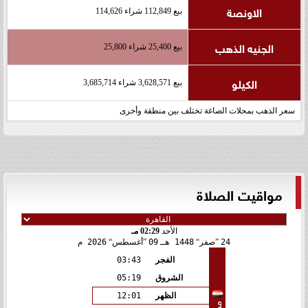
الاونصة
بيع 112,849 شراء 114,626
الجنيه الذهب
بيع 25,400 شراء 25,800
الكيلو
بيع 3,628,571 شراء 3,685,714
سعر الذهب بمحلات الصاغة تختلف بين منطقة وأخرى
مواقيت الصلاة
الأحد
02:29 مـ
24
صفر
1448 هـ
09
أغسطس
2026 م
الفجر
03:43
الشروق
05:19
الظهر
12:01
مصر