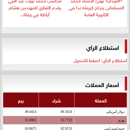
«الميدان» تهنئ الأستاذ محمد
​محاسب محمد ثروت عبد النبي
المسلمانى بنجاح كريمته ندا في
يقدم التعازي للمهندس هشام
الثانوية العامة
أباظة في وفاة...
استطلاع الرأي
استطلاع الرأي: اضغط للتحميل
أسعار العملات
العملة
شراء
بيع
دولار أمريكى
49.3414
49.4414
يورو
53.7723
53.8961
جنيه إسترلينى
62.9153
63.0675