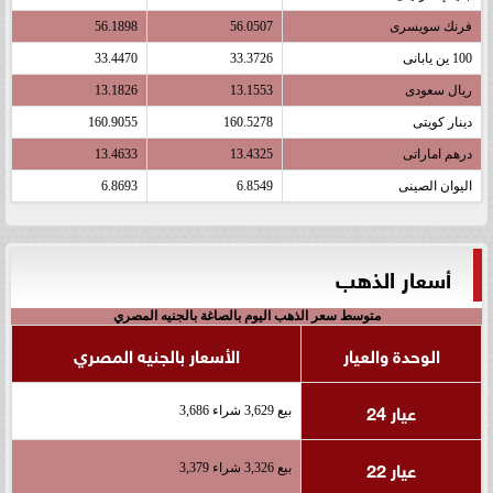
فرنك سويسرى
56.0507
56.1898
100 ين يابانى
33.3726
33.4470
ريال سعودى
13.1553
13.1826
دينار كويتى
160.5278
160.9055
درهم اماراتى
13.4325
13.4633
اليوان الصينى
6.8549
6.8693
أسعار الذهب
متوسط سعر الذهب اليوم بالصاغة بالجنيه المصري
الوحدة والعيار
الأسعار بالجنيه المصري
عيار 24
بيع 3,629 شراء 3,686
عيار 22
بيع 3,326 شراء 3,379