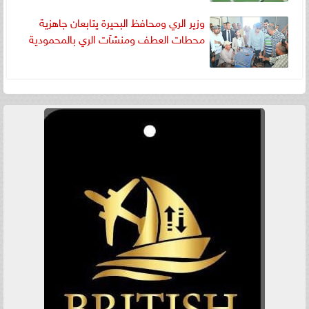
وزير الري ومحافظ البحيرة يتابعان جاهزية
محطات العطف ومنشآت الري بالمحمودية