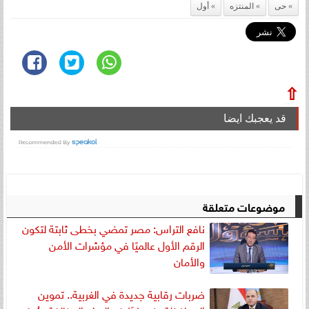
حى
المنتزه
أول
⇧
قد يعجبك ايضا
موضوعات متعلقة
نافع التراس: مصر تمضي بخطى ثابتة لتكون
الرقم الأول عالميًا في مؤشرات الأمن
والأمان
ضربات رقابية جديدة في الغربية.. تموين