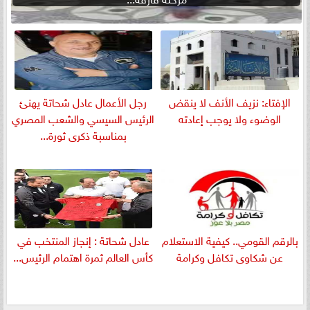
الإفتاء: نزيف الأنف لا ينقض
رجل الأعمال عادل شحاتة يهنئ
الوضوء ولا يوجب إعادته
الرئيس السيسي والشعب المصري
بمناسبة ذكرى ثورة...
بالرقم القومي.. كيفية الاستعلام
عادل شحاتة : إنجاز المنتخب في
عن شكاوى تكافل وكرامة
كأس العالم ثمرة اهتمام الرئيس...