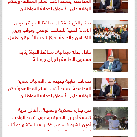
المحافظة يضبط آلاف السلع المخالفة ويُحكم
الرقابة على الأسواق لحماية المواطنين
صناع الخير تستقبل محافظ البحيرة ورئيس
الأمانة الفنية للتحالف الوطني ونواب وزيري
التضامن والصحة بمركز تنمية الأسرة والطفل
بقرية دمسنا*
خلال جوله ميدانية.. محافظ الجيزة يتابع
مستوى النظافة بالوراق وإمبابة
ضربات رقابية جديدة في الغربية.. تموين
المحافظة يضبط آلاف السلع المخالفة ويُحكم
الرقابة على الأسواق لحماية المواطنين
في جنازة عسكرية وشعبية .. أهالي قرية
كنيسة أورين بالبحيرة يودعون شهيد الواجب
أمين الشرطة سامي خضر بعد استشهاده أثناء
إخماد حريق بالإسكندرية