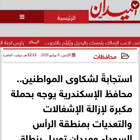
محمد يوسف
رئيس التحرير

 يتمسك بالرحيل ويُلوّح باللجوء...
رئيس لجنة الحكام: الفراعنة الد
محافظات
الإثنين، 6 يوليو 2026
12:13 مـ
بتوقيت القاهرة
2026-07-06 12:13:39
استجابةً لشكاوى المواطنين..
محافظ الإسكندرية يوجه بحملة
مكبرة لإزالة الإشغالات
والتعديات بمنطقة الرأس
السوداء وميدان توريل بنطاق