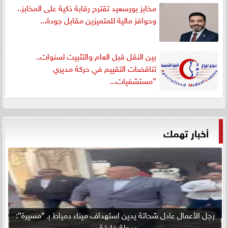
مخابز بورسعيد تقترح رقابة ذكية على المخابز..
وحوافز مالية للمتميزين مقابل جودة...
بين النقل قبل العام والتثبيت لسنوات..
تناقضات التقييم في حركة مديري
”مستشفيات...
أخبار تهمك
رجل الأعمال عادل شحاتة يدين استهداف ميناء دمياط بـ ”مسيرة”:
مرحلة فارقة...