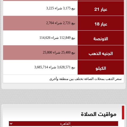
عيار 21
بيع 3,175 شراء 3,225
عيار 18
بيع 2,721 شراء 2,764
الاونصة
بيع 112,849 شراء 114,626
الجنيه الذهب
بيع 25,400 شراء 25,800
الكيلو
بيع 3,628,571 شراء 3,685,714
سعر الذهب بمحلات الصاغة تختلف بين منطقة وأخرى
مواقيت الصلاة