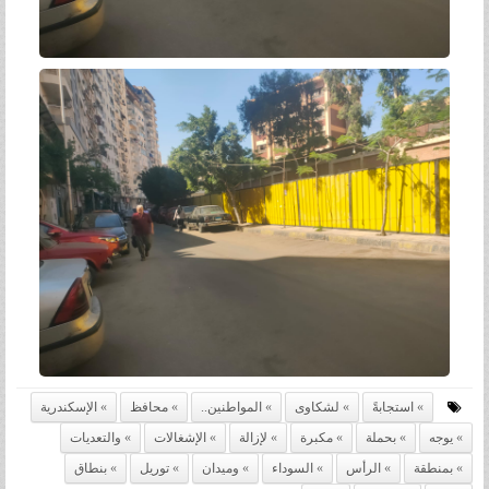
استجابةً
لشكاوى
المواطنين..
محافظ
الإسكندرية
يوجه
بحملة
مكبرة
لإزالة
الإشغالات
والتعديات
بمنطقة
الرأس
السوداء
وميدان
توريل
بنطاق