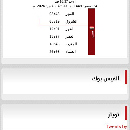
الأحد
10:37 صـ
24
صفر
1448 هـ
09
أغسطس
2026 م
الفجر
03:43
الشروق
05:19
الظهر
12:01
مصر
العصر
15:37
المغرب
18:43
العشاء
20:08
الفيس بوك
تويتر
Tweets by