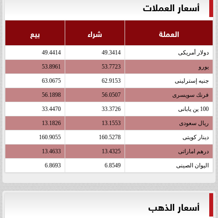
أسعار العملات
العملة
شراء
بيع
دولار أمريكى
49.3414
49.4414
يورو
53.7723
53.8961
جنيه إسترلينى
62.9153
63.0675
فرنك سويسرى
56.0507
56.1898
100 ين يابانى
33.3726
33.4470
ريال سعودى
13.1553
13.1826
دينار كويتى
160.5278
160.9055
درهم اماراتى
13.4325
13.4633
اليوان الصينى
6.8549
6.8693
أسعار الذهب