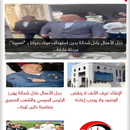
رجل الأعمال عادل شحاتة يدين استهداف ميناء دمياط بـ ”مسيرة”:
مرحلة فارقة...
الإفتاء: نزيف الأنف لا ينقض
رجل الأعمال عادل شحاتة يهنئ
الوضوء ولا يوجب إعادته
الرئيس السيسي والشعب المصري
بمناسبة ذكرى ثورة...