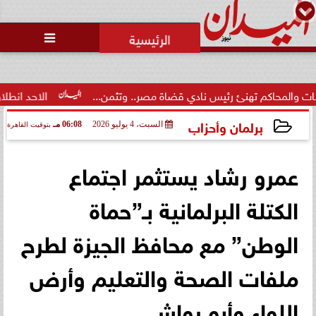
محمد يوسف
رئيس التحرير

كم تهنئ رئيس نادي قضاة مصر.. وتثمن...
الاحد انطلاق  المرحلة ا
برلمان وأحزاب
السبت، 4 يوليو 2026
06:08 مـ
بتوقيت القاهرة
2026-07-04 18:08:18
عمرو رشاد يستثمر اجتماع
الكتلة البرلمانية بـ”حماة
الوطن” مع محافظ الجيزة لطرح
ملفات الصحة والتعليم وأرض
اللواء وأبو رواش