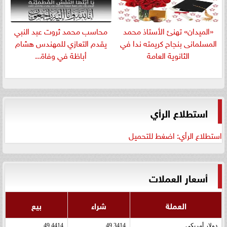
«الميدان» تهنئ الأستاذ محمد
​محاسب محمد ثروت عبد النبي
المسلمانى بنجاح كريمته ندا في
يقدم التعازي للمهندس هشام
الثانوية العامة
أباظة في وفاة...
استطلاع الرأي
استطلاع الرأي: اضغط للتحميل
أسعار العملات
العملة
شراء
بيع
دولار أمريكى
49.3414
49.4414