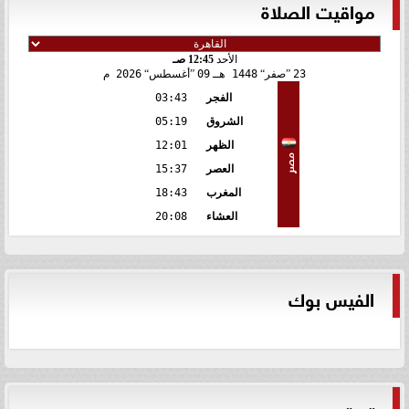
مواقيت الصلاة
الأحد
12:45 صـ
23
صفر
1448 هـ
09
أغسطس
2026 م
الفجر
03:43
الشروق
05:19
الظهر
12:01
مصر
العصر
15:37
المغرب
18:43
العشاء
20:08
الفيس بوك