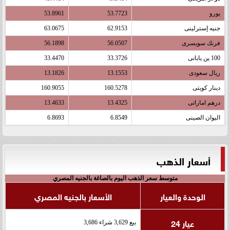
يورو
53.7723
53.8961
جنيه إسترلينى
62.9153
63.0675
فرنك سويسرى
56.0507
56.1898
100 ين يابانى
33.3726
33.4470
ريال سعودى
13.1553
13.1826
دينار كويتى
160.5278
160.9055
درهم اماراتى
13.4325
13.4633
اليوان الصينى
6.8549
6.8693
أسعار الذهب
متوسط سعر الذهب اليوم بالصاغة بالجنيه المصري
الوحدة والعيار
الأسعار بالجنيه المصري
عيار 24
بيع 3,629 شراء 3,686