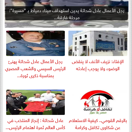
رجل الأعمال عادل شحاتة يدين استهداف ميناء دمياط بـ ”مسيرة”:
مرحلة فارقة...
الإفتاء: نزيف الأنف لا ينقض
رجل الأعمال عادل شحاتة يهنئ
الوضوء ولا يوجب إعادته
الرئيس السيسي والشعب المصري
بمناسبة ذكرى ثورة...
بالرقم القومي.. كيفية الاستعلام
عادل شحاتة : إنجاز المنتخب في
عن شكاوى تكافل وكرامة
كأس العالم ثمرة اهتمام الرئيس...