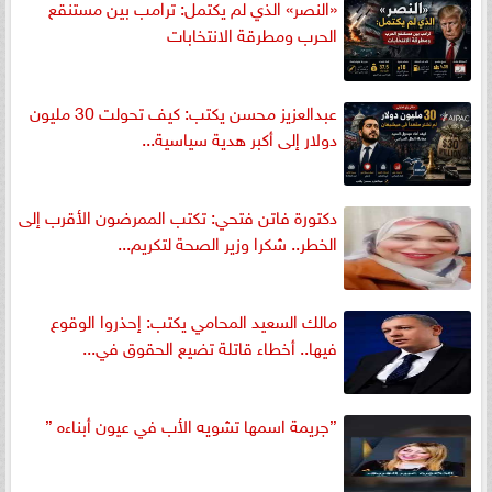
«النصر» الذي لم يكتمل: ترامب بين مستنقع
الحرب ومطرقة الانتخابات
عبدالعزيز محسن يكتب: كيف تحولت 30 مليون
دولار إلى أكبر هدية سياسية...
دكتورة فاتن فتحي: تكتب الممرضون الأقرب إلى
الخطر.. شكرا وزير الصحة لتكريم...
مالك السعيد المحامي يكتب: إحذروا الوقوع
فيها.. أخطاء قاتلة تضيع الحقوق في...
”جريمة اسمها تشويه الأب في عيون أبناءه ”