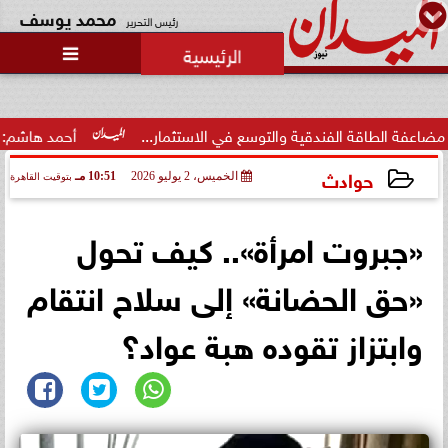
محمد يوسف
رئيس التحرير

لفندقية والتوسع في الاستثمار...
أحمد هاشم: الإعلام مُطالب 
حوادث
الخميس، 2 يوليو 2026
10:51 مـ
بتوقيت القاهرة
2026-07-02 22:51:47
«جبروت امرأة».. كيف تحول
«حق الحضانة» إلى سلاح انتقام
وابتزاز تقوده هبة عواد؟