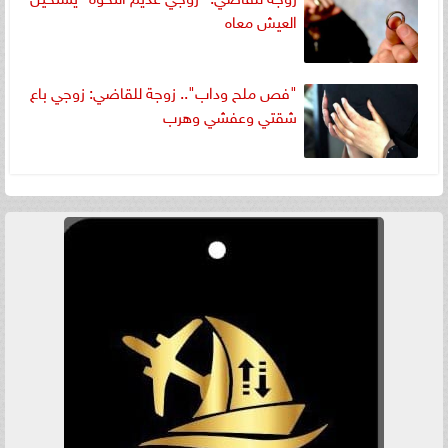
العيش معاه
"فص ملح وداب".. زوجة للقاضي: زوجي باع
شقتي وعفشي وهرب