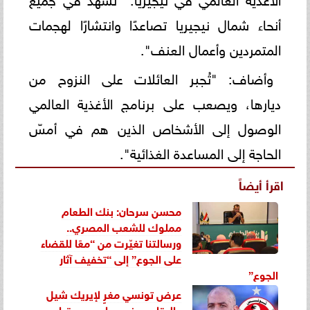
أنحاء شمال نيجيريا تصاعدًا وانتشارًا لهجمات
المتمردين وأعمال العنف".
وأضاف: "تُجبر العائلات على النزوح من
ديارها، ويصعب على برنامج الأغذية العالمي
الوصول إلى الأشخاص الذين هم في أمسّ
الحاجة إلى المساعدة الغذائية".
اقرأ أيضاً
محسن سرحان: بنك الطعام
مملوك للشعب المصري..
ورسالتنا تغيّرت من “معًا للقضاء
على الجوع” إلى “تخفيف آثار
الجوع”
عرض تونسي مغرٍ لإيريك شيل
والبقاء مع نيجيريا يحسم قراره