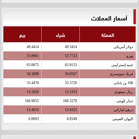
أسعار العملات
العملة
شراء
بيع
دولار أمريكى
49.3414
49.4414
يورو
53.7723
53.8961
جنيه إسترلينى
62.9153
63.0675
فرنك سويسرى
56.0507
56.1898
100 ين يابانى
33.3726
33.4470
ريال سعودى
13.1553
13.1826
دينار كويتى
160.5278
160.9055
درهم اماراتى
13.4325
13.4633
اليوان الصينى
6.8549
6.8693