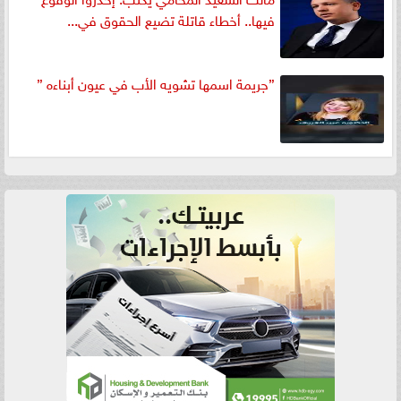
فيها.. أخطاء قاتلة تضيع الحقوق في...
”جريمة اسمها تشويه الأب في عيون أبناءه ”