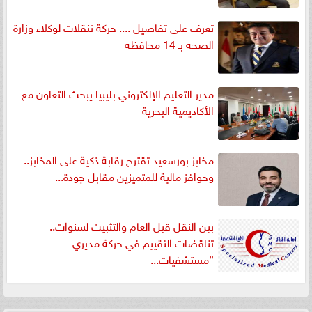
تعرف على تفاصيل .... حركة تنقلات لوكلاء وزارة
الصحه بـ 14 محافظه
مدير التعليم الإلكتروني بليبيا يبحث التعاون مع
الأكاديمية البحرية
مخابز بورسعيد تقترح رقابة ذكية على المخابز..
وحوافز مالية للمتميزين مقابل جودة...
بين النقل قبل العام والتثبيت لسنوات..
تناقضات التقييم في حركة مديري
”مستشفيات...