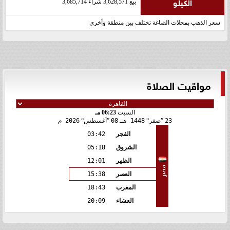
الكيلو
بيع 3,628,571 شراء 3,685,714
سعر الذهب بمحلات الصاغة تختلف بين منطقة وأخرى
مواقيت الصلاة
السبت
06:23 مـ
23
صفر
1448 هـ
08
أغسطس
2026 م
الفجر
03:42
الشروق
05:18
الظهر
12:01
مصر
العصر
15:38
المغرب
18:43
العشاء
20:09