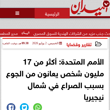
محمد يوسف
رئيس التحرير

حالة غليان في نادي الشيخ زايد:
اتهامات للجنة المؤقتة بـ ”التواطؤ”
وضيا...
ت الهندية للسوق المصري
مدير المطعم عن واقعة منع سيدة من ال
تقارير وقضايا
الخميس، 2 يوليو 2026
09:38 مـ
بتوقيت القاهرة
2026-07-02 21:38:47
الأمم المتحدة: أكثر من 17
مليون شخص يعانون من الجوع
بسبب الصراع في شمال
نيجيريا