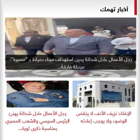
أخبار تهمك
رجل الأعمال عادل شحاتة يدين استهداف ميناء دمياط بـ ”مسيرة”:
مرحلة فارقة...
الإفتاء: نزيف الأنف لا ينقض
رجل الأعمال عادل شحاتة يهنئ
الوضوء ولا يوجب إعادته
الرئيس السيسي والشعب المصري
بمناسبة ذكرى ثورة...