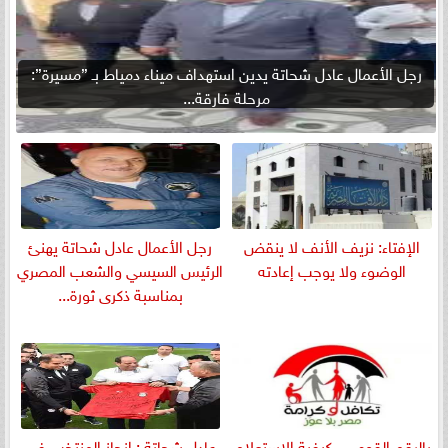
رجل الأعمال عادل شحاتة يدين استهداف ميناء دمياط بـ ”مسيرة”:
مرحلة فارقة...
الإفتاء: نزيف الأنف لا ينقض
رجل الأعمال عادل شحاتة يهنئ
الوضوء ولا يوجب إعادته
الرئيس السيسي والشعب المصري
بمناسبة ذكرى ثورة...
بالرقم القومي.. كيفية الاستعلام
عادل شحاتة : إنجاز المنتخب في