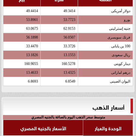
دولار أمريكى
49.3414
49.4414
يورو
53.7723
53.8961
جنيه إسترلينى
62.9153
63.0675
فرنك سويسرى
56.0507
56.1898
100 ين يابانى
33.3726
33.4470
ريال سعودى
13.1553
13.1826
دينار كويتى
160.5278
160.9055
درهم اماراتى
13.4325
13.4633
اليوان الصينى
6.8549
6.8693
أسعار الذهب
متوسط سعر الذهب اليوم بالصاغة بالجنيه المصري
الوحدة والعيار
الأسعار بالجنيه المصري