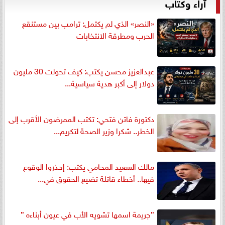
آراء وكتاب
«النصر» الذي لم يكتمل: ترامب بين مستنقع
الحرب ومطرقة الانتخابات
عبدالعزيز محسن يكتب: كيف تحولت 30 مليون
دولار إلى أكبر هدية سياسية...
دكتورة فاتن فتحي: تكتب الممرضون الأقرب إلى
الخطر.. شكرا وزير الصحة لتكريم...
مالك السعيد المحامي يكتب: إحذروا الوقوع
فيها.. أخطاء قاتلة تضيع الحقوق في...
”جريمة اسمها تشويه الأب في عيون أبناءه ”