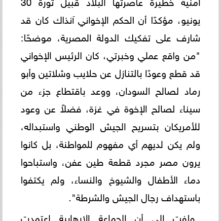
أمنية خطيرة عاصرتها البلاد قبيل ثورة 30
يونيو، مؤكدًا أن الحكم الإخواني آنذاك كان قد
شارف على تفكيك الدولة المصرية، موضحًا:
"من واقع عملي وخبرتي، كان الرئيس الإخواني
قد قطع وعودًا بالتنازل عن حلايب وشلاتين وأبو
رماد لصالح السودان، ووعد باقتطاع جزء من
سيناء لصالح الإخوة في غزة، فضلاً عن وعود
للأمريكان بتسريح الجيش الوطني واستبداله،
ولم يكن لديهم أي مفهوم للمواطنة، بل كانوا
يرون مصر مجرد قطعة طين عفن، واستباحوا
دماء الأطفال والشيوخ والنساء، ولم يكتفوا
باستهداف رجال الجيش والشرطة".
ولفت إلى أن الجماعة الإرهابية اعتمدت