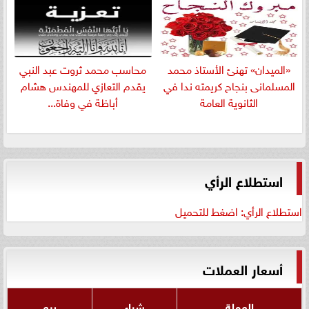
«الميدان» تهنئ الأستاذ محمد
​محاسب محمد ثروت عبد النبي
المسلمانى بنجاح كريمته ندا في
يقدم التعازي للمهندس هشام
الثانوية العامة
أباظة في وفاة...
استطلاع الرأي
استطلاع الرأي: اضغط للتحميل
أسعار العملات
العملة
شراء
بيع