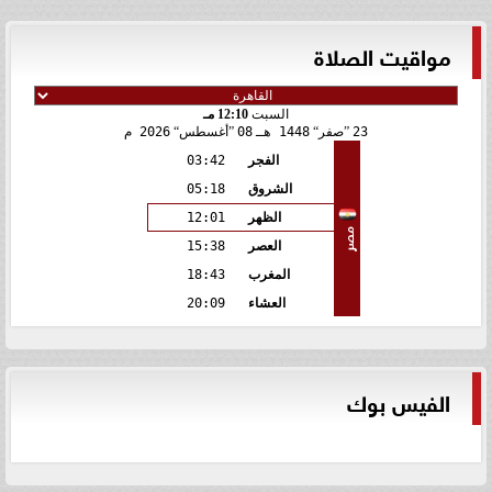
مواقيت الصلاة
السبت
12:10 مـ
23
صفر
1448 هـ
08
أغسطس
2026 م
الفجر
03:42
الشروق
05:18
الظهر
12:01
مصر
العصر
15:38
المغرب
18:43
العشاء
20:09
الفيس بوك