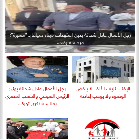
رجل الأعمال عادل شحاتة يدين استهداف ميناء دمياط بـ ”مسيرة”:
مرحلة فارقة...
الإفتاء: نزيف الأنف لا ينقض
رجل الأعمال عادل شحاتة يهنئ
الوضوء ولا يوجب إعادته
الرئيس السيسي والشعب المصري
بمناسبة ذكرى ثورة...