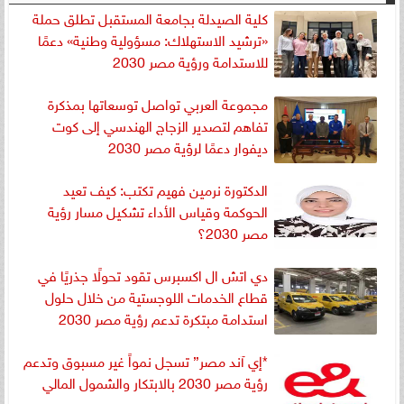
كلية الصيدلة بجامعة المستقبل تطلق حملة
«ترشيد الاستهلاك: مسؤولية وطنية» دعمًا
للاستدامة ورؤية مصر 2030
مجموعة العربي تواصل توسعاتها بمذكرة
تفاهم لتصدير الزجاج الهندسي إلى كوت
ديفوار دعمًا لرؤية مصر 2030
الدكتورة نرمين فهيم تكتب: كيف تعيد
الحوكمة وقياس الأداء تشكيل مسار رؤية
مصر 2030؟
دي اتش ال اكسبرس تقود تحولًا جذريًا في
قطاع الخدمات اللوجستية من خلال حلول
استدامة مبتكرة تدعم رؤية مصر 2030
*إي آند مصر” تسجل نمواً غير مسبوق وتدعم
رؤية مصر 2030 بالابتكار والشمول المالي