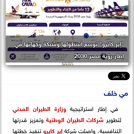
"إير كايرو" توسع أسطولها وشبكة وجهاتها في
إطار رؤية مصر 2030
مي خلف
في إطار استراتيجية
وزارة الطيران المدني
لتطوير
شركات الطيران الوطنية
وتعزيز قدرتها
التنافسية، واصلت شركة
إير كايرو
تنفيذ خطتها