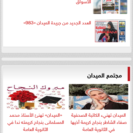
الأسواق
العدد الجديد من جريدة الميدان «983»
مجتمع الميدان
الميدان تهنيء الكاتبة الصحفية
«الميدان» تهنئ الأستاذ محمد
صفاء الشاطر بنجاج كريمة أخيها
المسلمانى بنجاح كريمته ندا في
في الثانوية العامة
الثانوية العامة