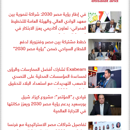
في إطار رؤية مصر 2030: شراكة تنموية بين
معهد الوادي العالي والهيئة العامة للتخطيط
العمراني- تعاون أكاديمي يعزز الابتكار في
التنمية العمرانية
خطط مشتركة بين مصر وفنزويلا لدفع
القطاع السياحي ضمن ”رؤية مصر 2030”
Exabeam تشارك أفضل الممارسات والرؤى
لمساعدة المؤسسات المحلية على التصدي
لأصعب التهديدات مع استعداد البلاد لتحقيق
رؤية مصر 2030
قيادي بـ”المؤتمر”: مشروع كيزاد شرق
بورسعيد يدعم رؤية مصر 2030 ويعزز مكانتها
في التجارة العالمية
تفاصيل شراكات مصر الاستراتيجية مع فرنسا