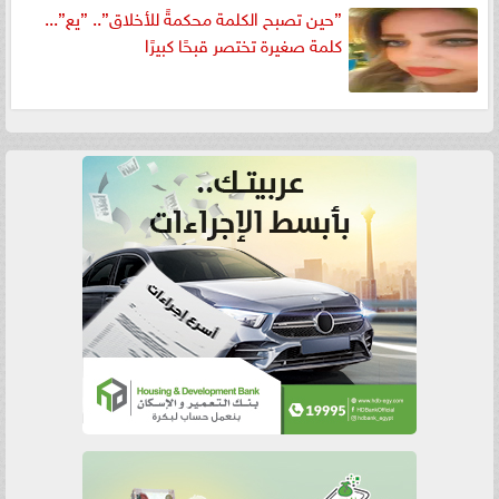
”حين تصبح الكلمة محكمةً للأخلاق”.. ”يع”...
كلمة صغيرة تختصر قبحًا كبيرًا