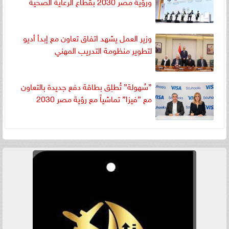
ورؤية مصر 2030 بقطاع الرعاية الصحية
وزير العمل يشهد اتفاق تعاون مع إبدأ أديو
لتطوير منظومة التدريب المهني
”سُهولة” تُطلِق بطاقة دفع جديدة بالتعاون
مع ”فيزا” تماشياً مع رؤية مصر 2030