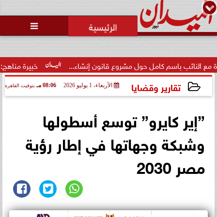
محمد يوسف
رئيس التحرير

باسم كامل حول مشروع قانون إنشاء...
خبيرة مناهج: حداثة تخرج ا
تقارير وقضايا
الأربعاء، 1 يوليو 2026
08:06 مـ
بتوقيت القاهرة
2026-07-01 20:06:42
”إير كايرو” توسع أسطولها
وشبكة وجهاتها في إطار رؤية
مصر 2030