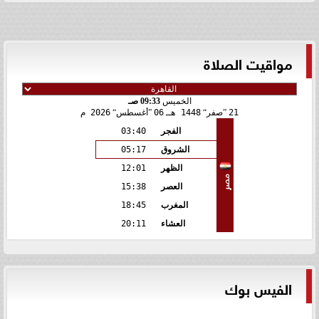
مواقيت الصلاة
الخميس
09:33 صـ
21
صفر
1448 هـ
06
أغسطس
2026 م
الفجر
03:40
الشروق
05:17
الظهر
12:01
مصر
العصر
15:38
المغرب
18:45
العشاء
20:11
الفيس بوك