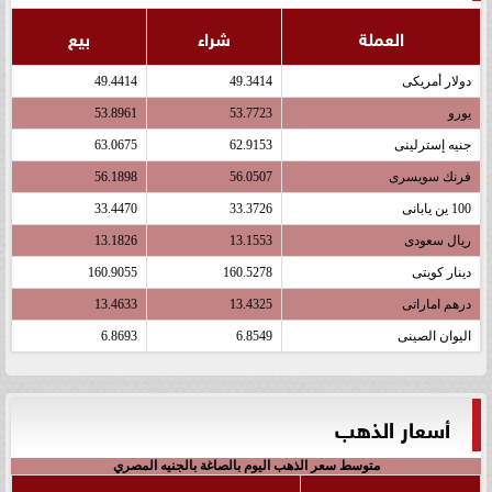
العملة
شراء
بيع
دولار أمريكى
49.3414
49.4414
يورو
53.7723
53.8961
جنيه إسترلينى
62.9153
63.0675
فرنك سويسرى
56.0507
56.1898
100 ين يابانى
33.3726
33.4470
ريال سعودى
13.1553
13.1826
دينار كويتى
160.5278
160.9055
درهم اماراتى
13.4325
13.4633
اليوان الصينى
6.8549
6.8693
أسعار الذهب
متوسط سعر الذهب اليوم بالصاغة بالجنيه المصري