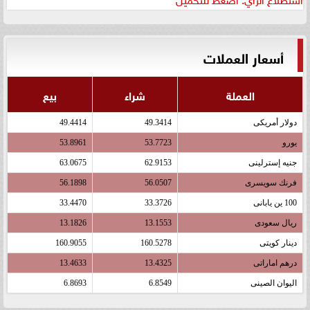
أسعار العملات
العملة
شراء
بيع
دولار أمريكى
49.3414
49.4414
يورو
53.7723
53.8961
جنيه إسترلينى
62.9153
63.0675
فرنك سويسرى
56.0507
56.1898
100 ين يابانى
33.3726
33.4470
ريال سعودى
13.1553
13.1826
دينار كويتى
160.5278
160.9055
درهم اماراتى
13.4325
13.4633
اليوان الصينى
6.8549
6.8693