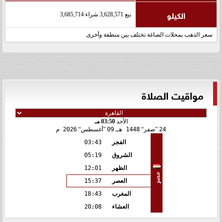
الكيلو
بيع 3,628,571 شراء 3,685,714
سعر الذهب بمحلات الصاغة تختلف بين منطقة وأخرى
مواقيت الصلاة
الأحد
03:50 مـ
24
صفر
1448 هـ
09
أغسطس
2026 م
الفجر
03:43
الشروق
05:19
الظهر
12:01
مصر
العصر
15:37
المغرب
18:43
العشاء
20:08