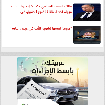
مالك السعيد المحامي يكتب: إحذروا الوقوع
فيها.. أخطاء قاتلة تضيع الحقوق في...
”جريمة اسمها تشويه الأب في عيون أبناءه ”