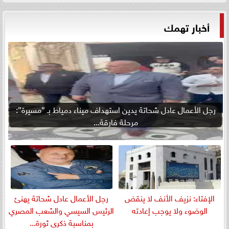
أخبار تهمك
رجل الأعمال عادل شحاتة يدين استهداف ميناء دمياط بـ ”مسيرة”:
مرحلة فارقة...
الإفتاء: نزيف الأنف لا ينقض
رجل الأعمال عادل شحاتة يهنئ
الوضوء ولا يوجب إعادته
الرئيس السيسي والشعب المصري
بمناسبة ذكرى ثورة...