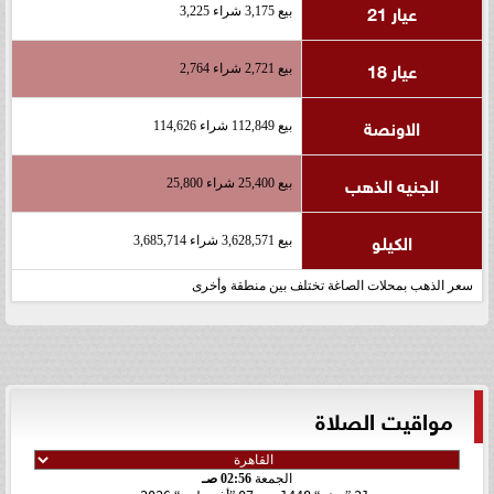
عيار 21
بيع 3,175 شراء 3,225
عيار 18
بيع 2,721 شراء 2,764
الاونصة
بيع 112,849 شراء 114,626
الجنيه الذهب
بيع 25,400 شراء 25,800
الكيلو
بيع 3,628,571 شراء 3,685,714
سعر الذهب بمحلات الصاغة تختلف بين منطقة وأخرى
مواقيت الصلاة
الجمعة
02:56 صـ