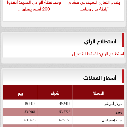
يقدم التعازي للمهندس هشام
ومحافظة الوادي الجديد: أنقذوا
أباظة في وفاة...
200 أسرة يقتلها...
استطلاع الرأي
استطلاع الرأي: اضغط للتحميل
أسعار العملات
العملة
شراء
بيع
دولار أمريكى
49.3414
49.4414
يورو
53.7723
53.8961
جنيه إسترلينى
62.9153
63.0675