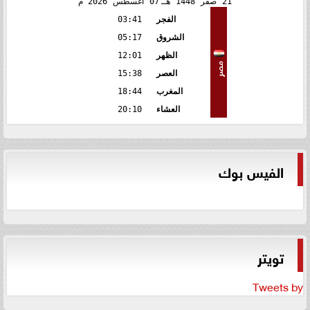
21
صفر
1448 هـ
07
أغسطس
2026 م
الفجر
03:41
الشروق
05:17
الظهر
12:01
مصر
العصر
15:38
المغرب
18:44
العشاء
20:10
الفيس بوك
تويتر
Tweets by