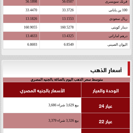
فرنك سويسرى
56.0507
56.1898
100 ين يابانى
33.3726
33.4470
ريال سعودى
13.1553
13.1826
دينار كويتى
160.5278
160.9055
درهم اماراتى
13.4325
13.4633
اليوان الصينى
6.8549
6.8693
أسعار الذهب
متوسط سعر الذهب اليوم بالصاغة بالجنيه المصري
الوحدة والعيار
الأسعار بالجنيه المصري
عيار 24
بيع 3,629 شراء 3,686
عيار 22
بيع 3,326 شراء 3,379