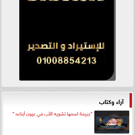
آراء وكتاب
”جريمة اسمها تشويه الأب في عيون أبناءه ”