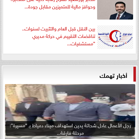
وحوافز مالية للمتميزين مقابل جودة...
بين النقل قبل العام والتثبيت لسنوات..
تناقضات التقييم في حركة مديري
”مستشفيات...
أخبار تهمك
رجل الأعمال عادل شحاتة يدين استهداف ميناء دمياط بـ ”مسيرة”:
مرحلة فارقة...