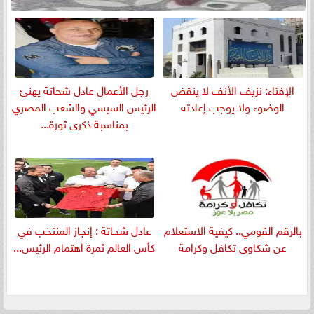
الإفتاء: نزيف الأنف لا ينقض
رجل الأعمال عادل شحاتة يهنئ
الوضوء ولا يوجب إعادته
الرئيس السيسي والشعب المصري
بمناسبة ذكرى ثورة...
بالرقم القومي.. كيفية الاستعلام
عادل شحاتة : إنجاز المنتخب في
عن شكاوى تكافل وكرامة
كأس العالم ثمرة اهتمام الرئيس...