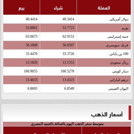
العملة
شراء
بيع
دولار أمريكى
49.3414
49.4414
يورو
53.7723
53.8961
جنيه إسترلينى
62.9153
63.0675
فرنك سويسرى
56.0507
56.1898
100 ين يابانى
33.3726
33.4470
ريال سعودى
13.1553
13.1826
دينار كويتى
160.5278
160.9055
درهم اماراتى
13.4325
13.4633
اليوان الصينى
6.8549
6.8693
أسعار الذهب
متوسط سعر الذهب اليوم بالصاغة بالجنيه المصري