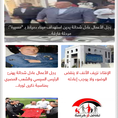
رجل الأعمال عادل شحاتة يدين استهداف ميناء دمياط بـ ”مسيرة”:
مرحلة فارقة...
الإفتاء: نزيف الأنف لا ينقض
رجل الأعمال عادل شحاتة يهنئ
الوضوء ولا يوجب إعادته
الرئيس السيسي والشعب المصري
بمناسبة ذكرى ثورة...