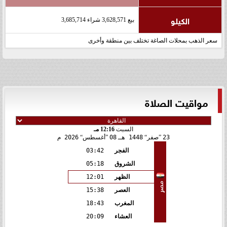
الكيلو
بيع 3,628,571 شراء 3,685,714
سعر الذهب بمحلات الصاغة تختلف بين منطقة وأخرى
مواقيت الصلاة
السبت
12:16 مـ
23
صفر
1448 هـ
08
أغسطس
2026 م
الفجر
03:42
الشروق
05:18
الظهر
12:01
مصر
العصر
15:38
المغرب
18:43
العشاء
20:09