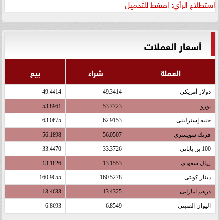
استطلاع الرأي: اضغط للتحميل
أسعار العملات
العملة
شراء
بيع
دولار أمريكى
49.3414
49.4414
يورو
53.7723
53.8961
جنيه إسترلينى
62.9153
63.0675
فرنك سويسرى
56.0507
56.1898
100 ين يابانى
33.3726
33.4470
ريال سعودى
13.1553
13.1826
دينار كويتى
160.5278
160.9055
درهم اماراتى
13.4325
13.4633
اليوان الصينى
6.8549
6.8693