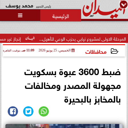
محمد يوسف
رئيس التحرير

لى لمشروع نيابي بحزب الوعي لتأهيل...
إنجاز غير مسبوق.. منتخب
محافظات
الخميس، 25 يونيو 2026
11:09 صـ
بتوقيت القاهرة
2026-06-25 11:09:32
ضبط 3600 عبوة بسكويت
مجهولة المصدر ومخالفات
بالمخابز بالبحيرة