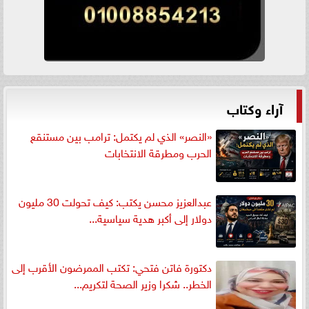
آراء وكتاب
«النصر» الذي لم يكتمل: ترامب بين مستنقع
الحرب ومطرقة الانتخابات
عبدالعزيز محسن يكتب: كيف تحولت 30 مليون
دولار إلى أكبر هدية سياسية...
دكتورة فاتن فتحي: تكتب الممرضون الأقرب إلى
الخطر.. شكرا وزير الصحة لتكريم...