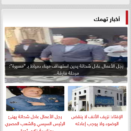
أخبار تهمك
رجل الأعمال عادل شحاتة يدين استهداف ميناء دمياط بـ ”مسيرة”:
مرحلة فارقة...
الإفتاء: نزيف الأنف لا ينقض
رجل الأعمال عادل شحاتة يهنئ
الوضوء ولا يوجب إعادته
الرئيس السيسي والشعب المصري
بمناسبة ذكرى ثورة...