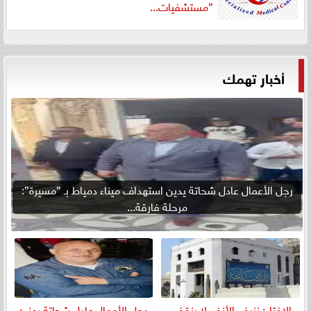
”مستشفيات...
أخبار تهمك
رجل الأعمال عادل شحاتة يدين استهداف ميناء دمياط بـ ”مسيرة”:
مرحلة فارقة...
الإفتاء: نزيف الأنف لا ينقض
رجل الأعمال عادل شحاتة يهنئ