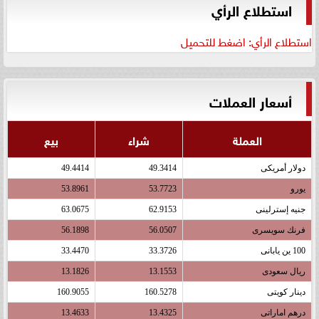
استطلاع الرأي
استطلاع الرأي: اضغط للتحميل
أسعار العملات
العملة
شراء
بيع
دولار أمريكى
49.3414
49.4414
يورو
53.7723
53.8961
جنيه إسترلينى
62.9153
63.0675
فرنك سويسرى
56.0507
56.1898
100 ين يابانى
33.3726
33.4470
ريال سعودى
13.1553
13.1826
دينار كويتى
160.5278
160.9055
درهم اماراتى
13.4325
13.4633