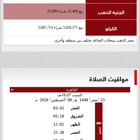
الجنيه الذهب
بيع 25,400 شراء 25,800
الكيلو
بيع 3,628,571 شراء 3,685,714
سعر الذهب بمحلات الصاغة تختلف بين منطقة وأخرى
مواقيت الصلاة
السبت
11:27 مـ
23
صفر
1448 هـ
08
أغسطس
2026 م
الفجر
03:42
الشروق
05:18
الظهر
12:01
مصر
العصر
15:38