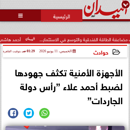
محمد يوسف
رئيس التحرير

قة الفندقية والتوسع في الاستثمار...
أحمد هاشم: الإعلام مُط
حوادث
الخميس، 11 يونيو 2026
01:29 صـ
بتوقيت القاهرة
2026-06-11 01:29:24
الأجهزة الأمنية تكثف جهودها
لضبط أحمد علاء ”رأس دولة
الجاردات”