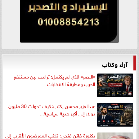
آراء وكتاب
«النصر» الذي لم يكتمل: ترامب بين مستنقع
الحرب ومطرقة الانتخابات
عبدالعزيز محسن يكتب: كيف تحولت 30 مليون
دولار إلى أكبر هدية سياسية...
دكتورة فاتن فتحي: تكتب الممرضون الأقرب إلى