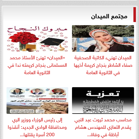
مجتمع الميدان
الميدان تهنيء الكاتبة الصحفية
«الميدان» تهنئ الأستاذ محمد
صفاء الشاطر بنجاج كريمة أخيها
المسلمانى بنجاح كريمته ندا في
في الثانوية العامة
الثانوية العامة
​محاسب محمد ثروت عبد النبي
إلى رئيس الوزراء ووزير الري
يقدم التعازي للمهندس هشام
ومحافظة الوادي الجديد: أنقذوا
أباظة في وفاة...
200 أسرة يقتلها...