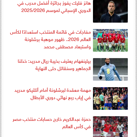
هانز فليك يفوز بجائزة أفضل مدرب في
الدوري الإسباني لموسم 2025/2026
مفاجآت في قائمة المنتخب استعدادًا لكأس
العالم 2026.. ظهور موهبة برشلونة
واستبعاد مصطفى محمد
بيلينغهام يعترف بخيبة ريال مدريد: خذلنا
الجماهير وسنقاتل حتى النهاية
مهمة معقدة لبرشلونة أمام أتلتيكو مدريد
في إياب ربع نهائي دوري الأبطال
حمزة عبدالكريم خارج حسابات منتخب مصر
في كأس العالم