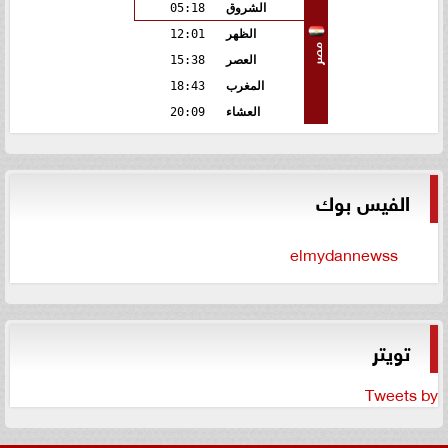
الشروق
05:18
الظهر
12:01
مصر
العصر
15:38
المغرب
18:43
العشاء
20:09
الفيس بوك
elmydannewss
تويتر
Tweets by