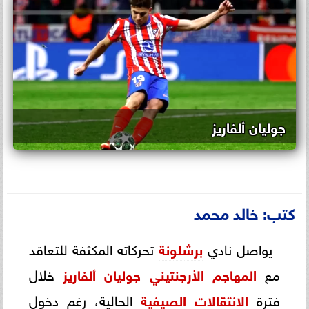
جوليان ألفاريز
كتب: خالد محمد
يواصل نادي
برشلونة
تحركاته المكثفة للتعاقد
مع
المهاجم الأرجنتيني جوليان ألفاريز
خلال
فترة
الانتقالات الصيفية
الحالية، رغم دخول