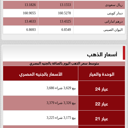
ريال سعودى
13.1553
13.1826
دينار كويتى
160.5278
160.9055
درهم اماراتى
13.4325
13.4633
اليوان الصينى
6.8549
6.8693
أسعار الذهب
متوسط سعر الذهب اليوم بالصاغة بالجنيه المصري
الوحدة والعيار
الأسعار بالجنيه المصري
عيار 24
بيع 3,629 شراء 3,686
عيار 22
بيع 3,326 شراء 3,379
عيار 21
بيع 3,175 شراء 3,225