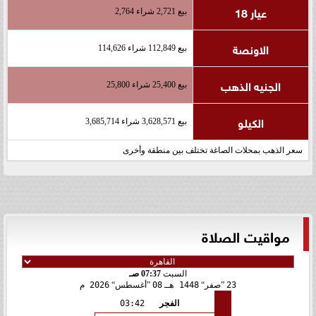
عيار 18
بيع 2,721 شراء 2,764
الاونصة
بيع 112,849 شراء 114,626
الجنيه الذهب
بيع 25,400 شراء 25,800
الكيلو
بيع 3,628,571 شراء 3,685,714
سعر الذهب بمحلات الصاغة تختلف بين منطقة وأخرى
مواقيت الصلاة
السبت
07:37 صـ
23
صفر
1448 هـ
08
أغسطس
2026 م
الفجر
03:42