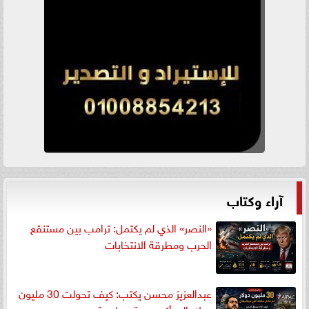
آراء وكتاب
«النصر» الذي لم يكتمل: ترامب بين مستنقع
الحرب ومطرقة الانتخابات
عبدالعزيز محسن يكتب: كيف تحولت 30 مليون
دولار إلى أكبر هدية سياسية...