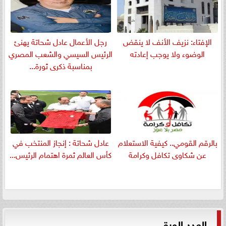
الإفتاء: نزيف الأنف لا ينقض
رجل الأعمال عادل شحاتة يهنئ
الوضوء ولا يوجب إعادته
الرئيس السيسي والشعب المصري
بمناسبة ذكرى ثورة...
بالرقم القومي.. كيفية الاستعلام
عادل شحاتة : إنجاز المنتخب في
عن شكاوى تكافل وكرامة
كأس العالم ثمرة اهتمام الرئيس...
العدد الورقي