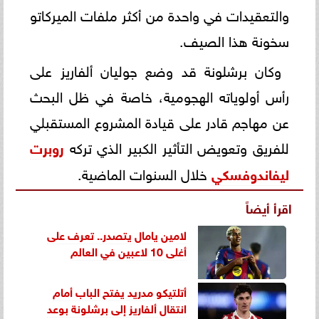
والتعقيدات في واحدة من أكثر ملفات الميركاتو
سخونة هذا الصيف.
وكان برشلونة قد وضع جوليان ألفاريز على
رأس أولوياته الهجومية، خاصة في ظل البحث
عن مهاجم قادر على قيادة المشروع المستقبلي
للفريق وتعويض التأثير الكبير الذي تركه
روبرت
ليفاندوفسكي
خلال السنوات الماضية.
اقرأ أيضاً
لامين يامال يتصدر.. تعرف على
أغلى 10 لاعبين في العالم
أتلتيكو مدريد يفتح الباب أمام
انتقال ألفاريز إلى برشلونة بوعد