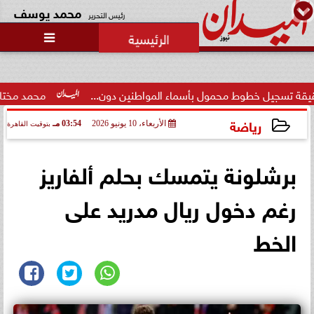
محمد يوسف
رئيس التحرير

طوط محمول بأسماء المواطنين دون...
محمد مختار جمعة: بدل ا
رياضة
الأربعاء، 10 يونيو 2026
03:54 مـ
بتوقيت القاهرة
2026-06-10 15:54:26
برشلونة يتمسك بحلم ألفاريز
رغم دخول ريال مدريد على
الخط