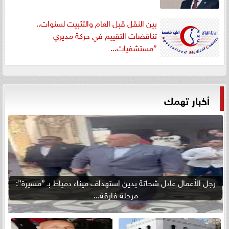
بين النقل قبل العام والتثبيت لسنوات..
تناقضات التقييم في حركة مديري
”مستشفيات...
أخبار تهمك
رجل الأعمال عادل شحاتة يدين استهداف ميناء دمياط بـ ”مسيرة”:
مرحلة فارقة...