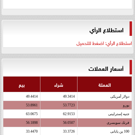
استطلاع الرأي
استطلاع الرأي: اضغط للتحميل
أسعار العملات
العملة
شراء
بيع
دولار أمريكى
49.3414
49.4414
يورو
53.7723
53.8961
جنيه إسترلينى
62.9153
63.0675
فرنك سويسرى
56.0507
56.1898
100 ين يابانى
33.3726
33.4470