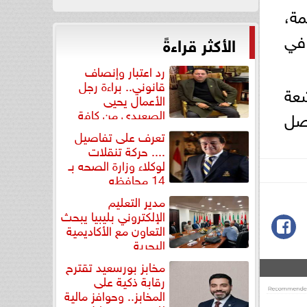
مة،
 في
الأكثر قراءةً
رد اعتبار وإنصاف
قانوني.. براءة رجل
شعة
الأعمال يحيى
الصعيدي من كافة
صل
التهم...
تعرف على تفاصيل
.... حركة تنقلات
لوكلاء وزارة الصحه بـ
14 محافظه
مدير التعليم
الإلكتروني بليبيا يبحث
التعاون مع الأكاديمية
البحرية
مخابز بورسعيد تقترح
رقابة ذكية على
المخابز.. وحوافز مالية