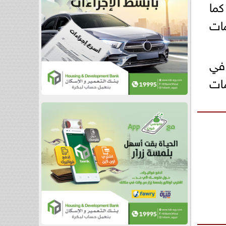
كما
مات
 في
ات