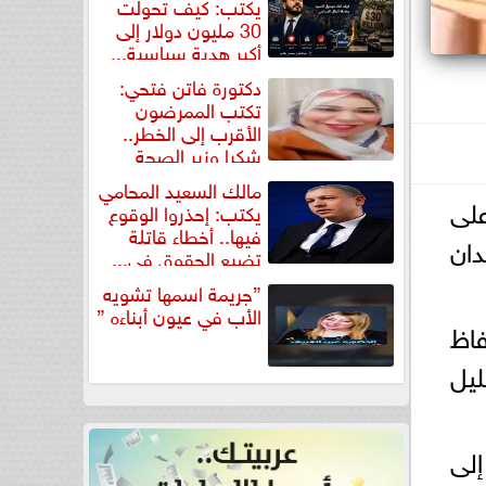
يكتب: كيف تحولت
30 مليون دولار إلى
أكبر هدية سياسية...
دكتورة فاتن فتحي:
تكتب الممرضون
الأقرب إلى الخطر..
شكرا وزير الصحة
لتكريم...
مالك السعيد المحامي
على
يكتب: إحذروا الوقوع
فيها.. أخطاء قاتلة
دان
تضيع الحقوق في...
”جريمة اسمها تشويه
الأب في عيون أبناءه ”
فاظ
ليل
إلى