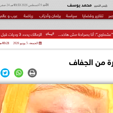
محمد يوسف
رئيس التحرير
الأحد
9 أغسطس 2026
03:53 مـ
24 صفر 1448
صر
تقارير وقضايا
سياسة
برلمان وأحزاب
رياضة
عرب و عالم
احة مش هاخد...
الزمالك يحدد 3 وديات قبل مواجهة الاتحاد السكندري
الجمعة، 5 يونيو 2026
03:21 مـ
ة من الجفاف