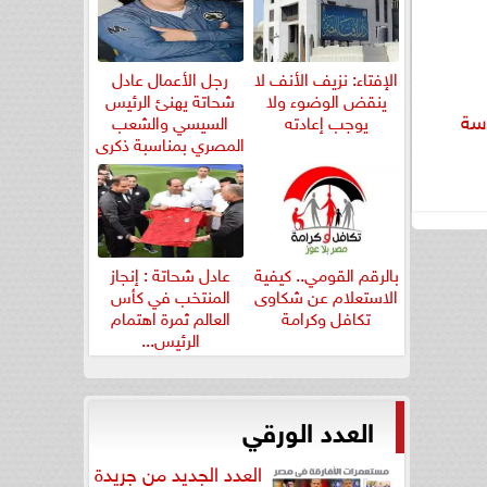
الإفتاء: نزيف الأنف لا
رجل الأعمال عادل
ينقض الوضوء ولا
شحاتة يهنئ الرئيس
اسة
يوجب إعادته
السيسي والشعب
المصري بمناسبة ذكرى
ثورة...
بالرقم القومي.. كيفية
عادل شحاتة : إنجاز
الاستعلام عن شكاوى
المنتخب في كأس
تكافل وكرامة
العالم ثمرة اهتمام
الرئيس...
العدد الورقي
العدد الجديد من جريدة