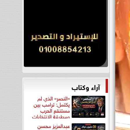
آراء وكتاب
«النصر» الذي لم
يكتمل: ترامب بين
مستنقع الحرب
ومطرقة الانتخابات
عبدالعزيز محسن