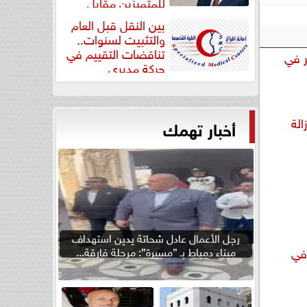
للمتميزين مقابل
جودة...
بين النقل قبل العام
والتثبيت لسنوات..
تناقضات التقييم في
سر في
حركة مديري
”مستشفيات...
الة
أخبار تهمك
رجل الأعمال عادل شحاتة يدين استهداف
ميناء دمياط بـ ”مسيرة”: مرحلة فارقة...
 في