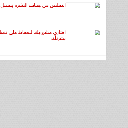
التخلص من جفاف البشرة بفصل
اختاري مشروبك للحفاظ على نضار
بشرتك