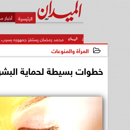
أخبار م
محمد رمضان يستفز جمهوره بسبب ”عشماوي”: أنا بصر
المرأة والمنوعات
2026-06-05 15:21:45
خطوات بسيطة لحماية البشر