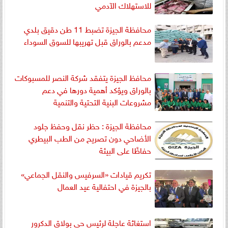
للاستهلاك الآدمي
محافظة الجيزة تضبط 11 طن دقيق بلدي
مدعم بالوراق قبل تهريبها للسوق السوداء
محافظ الجيزة يتفقد شركة النصر للمسبوكات
بالوراق ويؤكد أهمية دورها في دعم
مشروعات البنية التحتية والتنمية
محافظة الجيزة : حظر نقل وحفظ جلود
الأضاحي دون تصريح من الطب البيطري
حفاظًا على البيئة
تكريم قيادات «السرفيس والنقل الجماعي»
بالجيزة في احتفالية عيد العمال
استغاثة عاجلة لرئيس حي بولاق الدكرور