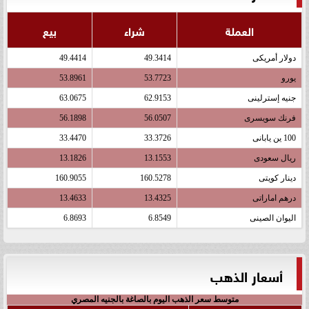
العملة
شراء
بيع
دولار أمريكى
49.3414
49.4414
يورو
53.7723
53.8961
جنيه إسترلينى
62.9153
63.0675
فرنك سويسرى
56.0507
56.1898
100 ين يابانى
33.3726
33.4470
ريال سعودى
13.1553
13.1826
دينار كويتى
160.5278
160.9055
درهم اماراتى
13.4325
13.4633
اليوان الصينى
6.8549
6.8693
أسعار الذهب
متوسط سعر الذهب اليوم بالصاغة بالجنيه المصري