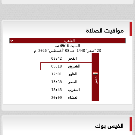
مواقيت الصلاة
السبت
09:16 صـ
23
صفر
1448 هـ
08
أغسطس
2026 م
الفجر
03:42
الشروق
05:18
الظهر
12:01
مصر
العصر
15:38
المغرب
18:43
العشاء
20:09
الفيس بوك