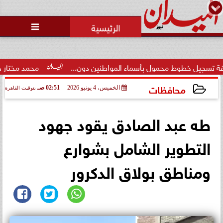
محمد يوسف
رئيس التحرير

ل بأسماء المواطنين دون...
محمد مختار جمعة: بدل البطالة يج
محافظات
الخميس، 4 يونيو 2026
02:51 صـ
بتوقيت القاهرة
2026-06-04 02:51:56
طه عبد الصادق يقود جهود
التطوير الشامل بشوارع
ومناطق بولاق الدكرور