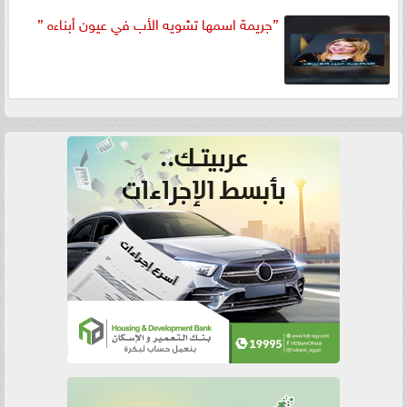
”جريمة اسمها تشويه الأب في عيون أبناءه ”