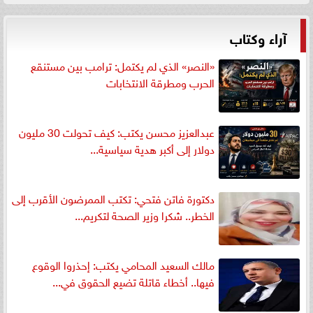
آراء وكتاب
«النصر» الذي لم يكتمل: ترامب بين مستنقع
الحرب ومطرقة الانتخابات
عبدالعزيز محسن يكتب: كيف تحولت 30 مليون
دولار إلى أكبر هدية سياسية...
دكتورة فاتن فتحي: تكتب الممرضون الأقرب إلى
الخطر.. شكرا وزير الصحة لتكريم...
مالك السعيد المحامي يكتب: إحذروا الوقوع
فيها.. أخطاء قاتلة تضيع الحقوق في...