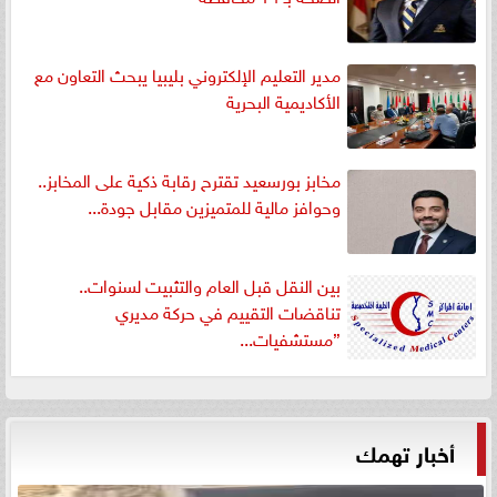
مدير التعليم الإلكتروني بليبيا يبحث التعاون مع
الأكاديمية البحرية
مخابز بورسعيد تقترح رقابة ذكية على المخابز..
وحوافز مالية للمتميزين مقابل جودة...
بين النقل قبل العام والتثبيت لسنوات..
تناقضات التقييم في حركة مديري
”مستشفيات...
أخبار تهمك