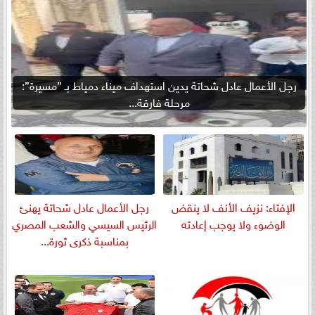
رجل الأعمال عادل شحاتة يدين استهداف ميناء دمياط بـ ”مسيرة”:
مرحلة فارقة...
الإفتاء: نزيف الأنف لا ينقض
رجل الأعمال عادل شحاتة يهنئ
الوضوء ولا يوجب إعادته
الرئيس السيسي والشعب المصري
بمناسبة ذكرى ثورة...