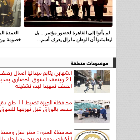
لم يأتوا إلى القاهرة لحضور مؤتمر… بل
العمدة ال
ليطمئنوا أن الوطن ما زال يعرف أسم...
خصومة بين 
موضوعات متعلقة
الشهابي يتابع ميدانيا أعمال رص
21 ويتفقد السوق الحضاري بمدين
الصف تمهيدا لبدء تشغيله
محافظة الجيزة تضب
مدعم بالوراق قبل تهريبها للسوق 
محافظة الجيزة : حظر نقل وحفظ 
الأضاحي دون تصريح من الطب ال