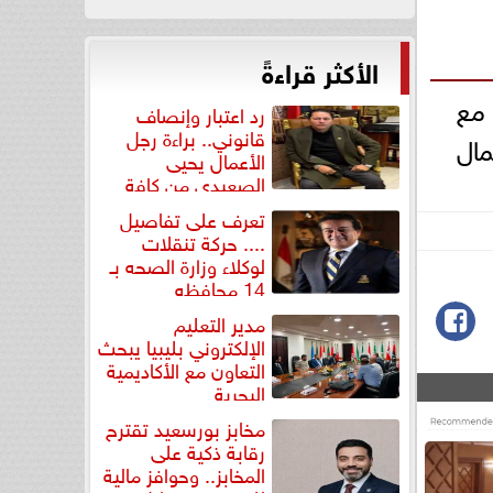
الأكثر قراءةً
 مع
رد اعتبار وإنصاف
قانوني.. براءة رجل
مال
الأعمال يحيى
الصعيدي من كافة
التهم...
تعرف على تفاصيل
.... حركة تنقلات
لوكلاء وزارة الصحه بـ
14 محافظه
مدير التعليم
الإلكتروني بليبيا يبحث
التعاون مع الأكاديمية
البحرية
مخابز بورسعيد تقترح
رقابة ذكية على
المخابز.. وحوافز مالية