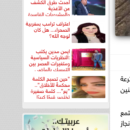
أحدث طرق الكشف
عن الأغذية
والمشروبات الفاسدة
في كتاب...
اعتراف ترامب بمغربية
الصحراء... هل كان
لوجه الله؟
ايمن مدين يكتب
:النظريات السياسية
ومتغيرات العصر بين
التمسك بالماضي
ومواجهة تحديات...
رعة
”حين تصبح الكلمة
محكمةً للأخلاق”..
نين
”يع”... كلمة صغيرة
تختصر قبحًا كبيرًا
تمع
جاز