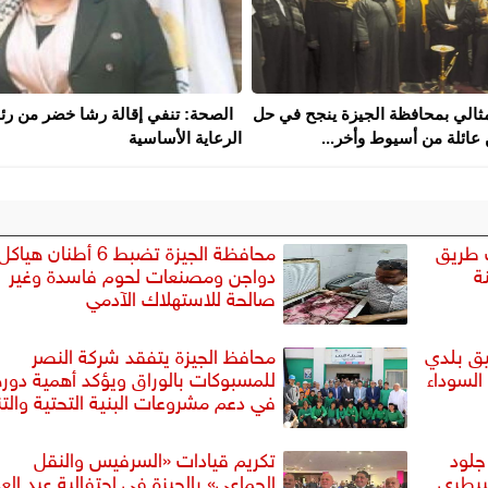
مثالي بمحافظة الجيزة ينجح في حل
الصحة: تنفي إقالة رشا خضر من رئ
عائلة من أسيوط وأخر...
الرعاية الأساسية
ف طريق
محافظة الجيزة تضبط 6 أطنان هياكل
ة
دواجن ومصنعات لحوم فاسدة وغير
صالحة للاستهلاك الآدمي
ط 11 طن دقيق بلدي
محافظ الجيزة يتفقد شركة النصر
السوداء
للمسبوكات بالوراق ويؤكد أهمية دوره
في دعم مشروعات البنية التحتية والتن
جلود
تكريم قيادات «السرفيس والنقل
بيطري
الجماعي» بالجيزة في احتفالية عيد الع