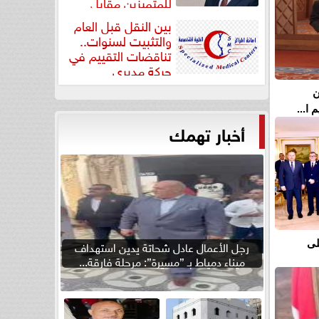
للمتميزين مقابل
جودة...
بين النقل قبل العام
والتثبيت لسنوات..
تناقضات التقييم في
حركة مديري
”مستشفيات...
ن
ا...
أخبار تهمك
رجل الأعمال عادل شحاتة يدين استهداف
لى
ميناء دمياط بـ ”مسيرة”: مرحلة فارقة...