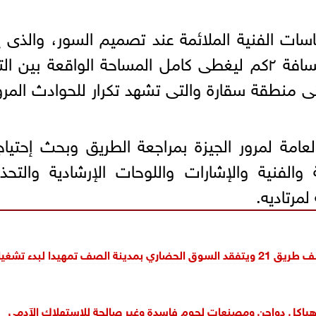
سات الفنية الملائمة عند تصميم السور، والذى ي
متوسط إرتفاعه ١.٥ م ويمتد على مسافة ٢كم ليغطى كامل المساحة الواقعة بين 
ى منطقة سقارة والتى تشهد تكرار للحوادث المرو
عامة لمرور الجيزة بمراجعة الطريق وبحث إحتيا
الفنية والإشارات واللوحات الإرشادية والتحذي
مرتاديه.
لصف تمهيدا لبدء تشغيله