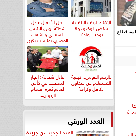
الإفتاء: نزيف الأنف لا
رجل الأعمال عادل
ينقض الوضوء ولا
شحاتة يهنئ الرئيس
اسة قطاع
يوجب إعادته
السيسي والشعب
المصري بمناسبة ذكرى
ثورة...
بالرقم القومي.. كيفية
عادل شحاتة : إنجاز
الاستعلام عن شكاوى
المنتخب في كأس
تكافل وكرامة
العالم ثمرة اهتمام
الرئيس...
ا
مية
العدد الورقي
العدد الجديد من جريدة
مال