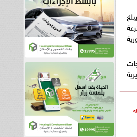
بلغ
الترعة
رية
جات
رية