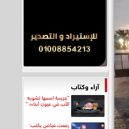
آراء وكتاب
”جريمة اسمها تشويه
الأب في عيون أبناءه ”
رفعت فياض يكتب: