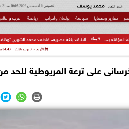
محمد يوسف
رئيس التحرير
الخميس
6 أغسطس 2026
10:08 مـ
21 صفر 1448
صر
تقارير وقضايا
سياسة
برلمان وأحزاب
رياضة
عرب و عالم
الأناقة بلغة عصرية.. فاطمة محمد الشهري توظف السوشيال ميديا لنشر..
الأربعاء، 3 يونيو 2026
04:43 مـ
رسانى على ترعة المريوطية للحد من