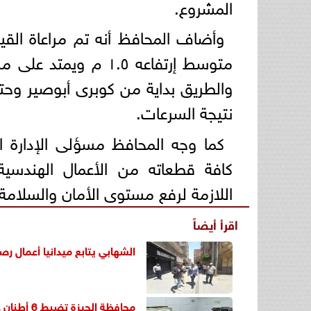
المشروع.
وأضاف المحافظ أنه تم مراعاة القيا
والطريق بداية من كوبرى أبوصير وحت
نتيجة السرعات.
كما وجه المحافظ مسؤلى الإدارة ال
كافة قطعاته من الأعمال الهندسية و
اللازمة لرفع مستوى الأمان والسلامة ل
اقرأ أيضاً
الشهابي يتابع ميدانيا أعمال رصف طريق 21 ويتفقد السوق الحضاري بمدينة ا
محافظة الجيزة تضبط 6 أطنان هياكل دواجن ومصنعات لحوم فاسدة وغير صالحة للاستهلاك الآدمي