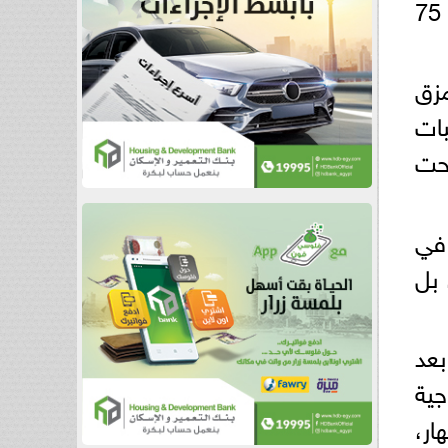
100 مجم أو 75 مجم، علاوة على أقراص بلافيكس (بلاكيس / كلوبيدوجريل) تركيز 75
مزق
يسرى مع عرق بارد خفيف، يتم إعطاؤه فورًا 4 حبات
تحت
 لو تبين في
 بل
بعد
جية
ار،