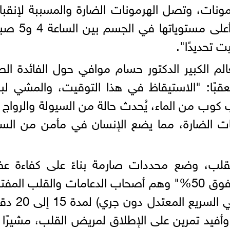
ونات، وتصل الهرمونات الضارة والمسببة لإنق
الشرايين والتوتر (البيك/ الذروة) إلى أعلى مست
 تحديدًا".
م الكبير الدكتور حسام موافي حول الفائدة الط
عقبًا: "الاستيقاظ في هذا التوقيت، والمشي ل
وة)، مع شرب كوب من الماء، يُحدث حالة من السيولة والرواج
نات الضارة، مما يضع الإنسان في مأمن من الس
لقلب، وضع محددات صارمة بناءً على كفاءة عض
القلب، أولها للمرضى بكفاءة عضلة "فوق 50%" وهم أصحاب الدعامات والقلب ال
ناصحًا بممارسة رياضة الهرول" (المشي الس
 وأفيد تمرين على الإطلاق لمريض القلب، مشيرًا 