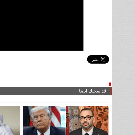
⇧
قد يعجبك ايضا