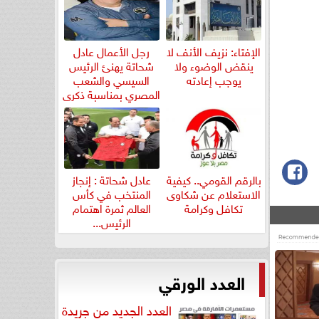
الإفتاء: نزيف الأنف لا
رجل الأعمال عادل
ينقض الوضوء ولا
شحاتة يهنئ الرئيس
يوجب إعادته
السيسي والشعب
المصري بمناسبة ذكرى
ثورة...
بالرقم القومي.. كيفية
عادل شحاتة : إنجاز
الاستعلام عن شكاوى
المنتخب في كأس
تكافل وكرامة
العالم ثمرة اهتمام
الرئيس...
العدد الورقي
العدد الجديد من جريدة