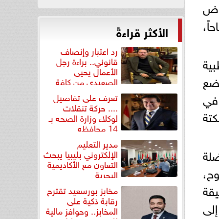
باض
وياتها في الجسم بين الساعة 4 و5 صباحاً،
الأكثر قراءةً
رد اعتبار وإنصاف
بية
قانوني.. براءة رجل
الأعمال يحيى
بضع
الصعيدي من كافة
التهم...
 في
تعرف على تفاصيل
.... حركة تنقلات
كتة
لوكلاء وزارة الصحه بـ
14 محافظه
مدير التعليم
لة
الإلكتروني بليبيا يبحث
التعاون مع الأكاديمية
مفتوح،
البحرية
ريع المعتدل دون جري) لمدة 15 إلى 20 دقيقة
مخابز بورسعيد تقترح
رقابة ذكية على
إلى
المخابز.. وحوافز مالية