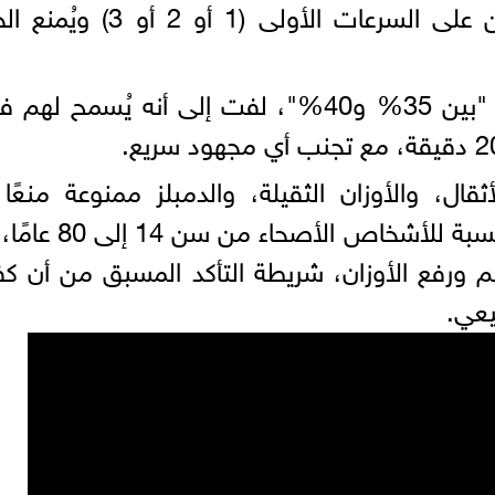
أن المشاية الكهربائية مسموحة ولكن على السرعات الأولى (1 أو 2
وفيما يخص المرضى بكفاءة عضلة "بين 35% و40%"، لفت إلى أنه يُسمح 
قال، والأوزان الثقيلة، والدمبلز ممنوعة منعًا با
ومحرمة على أي مريض قلب، أما بالنسبة للأشخاص الأص
م ورفع الأوزان، شريطة التأكد المسبق من أن كف
يعي.