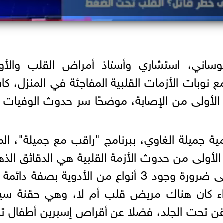
اني، استشاري وأستاذ أمراض القلب والأوع
 مع نوبات الأزمات القلبية المفاجئة في المنزل، كاش
رئ دوائية للـ 10 دقائق الأولى من الإصابة، موضحًا سر حدوث الوفيا
مية جميلة الغاوي، ببرنامج "راقب مع جميلة"، الم
الأولى من حدوث الأزمة القلبية هي الدقائق الذه
التي تحدد مصير المريض، مشددًا على ضرورة وجود 3 أنواع من الأدوية بصفة 
واء كان هناك مريض قلب أم لا، وهي حقنة سيو
يز 60 أو 80 مجم وتُحقن تحت الجلد، فضلا عن أقراص إسبرين أطفال ت