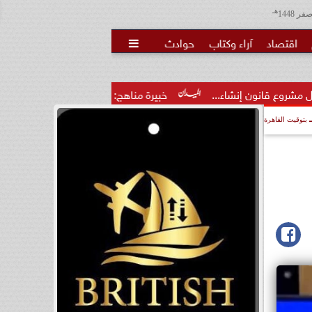
هـ
اقتصاد
آراء وكتاب
حوادث

اء...
خبيرة مناهج: حداثة تخرج المعلمين الجدد لا تكفي.. والتدر
بتوقيت القاهرة