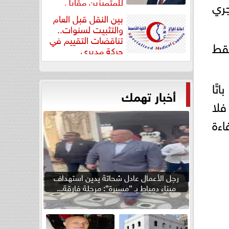
للمتميزين مقابل
 أو 3) ويُمنع الجري
جودة...
بين النقل قبل العام
والتثبيت لسنوات..
تناقضات التقييم في
لهم فقط
حركة مديري
”مستشفيات...
تًا
أخبار تهمك
حاء من سن 14 إلى 80 عامًا، فلا
اءة
رجل الأعمال عادل شحاتة يدين استهداف
ميناء دمياط بـ ”مسيرة”: مرحلة فارقة...