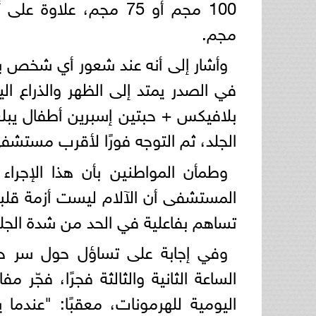
مجم.
وأشار إلى أنه عند شعور أي شخص بأ
بلافيكس + حبتين إسبرين أطفال يبلع
الجلد، ثم التوجه فورًا لأقرب مستشف
المستشفى أن الآلام ليست أزمة قلبي
تساهم بفاعلية في الحد من شدة الجلط
وفي إجابة على تساؤل حول سر حدو
الساعة الثانية والثالثة فجرًا، فجّر 
اليومية للهرمونات، معقبًا: "عندما