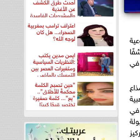
أحدث طرق الكشف
عن الأغذية
والمشروبات الفاسدة
في كتاب...
اعتراف ترامب بمغربية
الصحراء... هل كان
ية
لوجه الله؟
فًا
ايمن مدين يكتب
ت في
:النظريات السياسية
ومتغيرات العصر بين
التمسك بالماضي
ومواجهة تحديات...
”حين تصبح الكلمة
ذاع
محكمةً للأخلاق”..
بية
”يع”... كلمة صغيرة
تختصر قبحًا كبيرًا
دائمة في
لة
ركيز