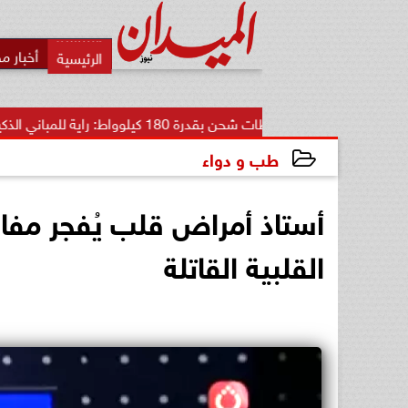
أخبار م
محطات شحن بقدرة 180 كيلوواط: راية للمباني الذكية وSungrow تعززان...
طب و دواء
2026-06-01 23:41:17
أستاذ أمراض قلب يُفجر مفاج
القلبية القاتلة