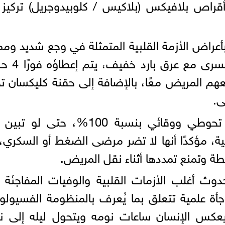
عراض الأزمة القلبية المتمثلة في وجع شديد وم
في الصدر يمتد إلى الظهر والذراع ال
هم المريض معًا، بالإضافة إلى حقنة كليكسان 
ى.
وطمأن المواطنين بأن هذا الإجراء تحوطي ووقائي بنسبة 100%، حتى
ة، مؤكدًا أنها لا تضر مرضى الضغط أو السكري،
ة وتمنع تمددها أثناء نقل المريض.
ث أغلب الأزمات القلبية والوفيات المفاجئة 
مفاجأة علمية تتعلق بما يُعرف بالمنظومة الفسيولو
 يعكس الإنسان ساعات نومه ويتحول ليله إلى نه