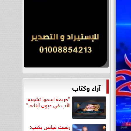
آراء وكتاب
”جريمة اسمها تشويه
الأب في عيون أبناءه ”
رفعت فياض يكتب: