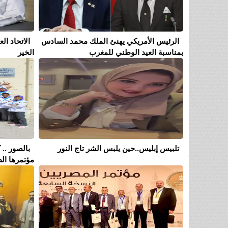
الرئيس الأمريكي يهنئ الملك محمد السادس
الاتحاد ا
بمناسبة العيد الوطني للمغرب
الخير
تلبيس إبليس..حين يلبس الشر تاج النور
بالصور .. 
مؤتمرها الط