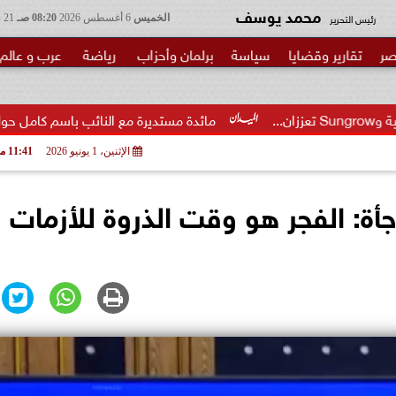
محمد يوسف
رئيس التحرير
الخميس
6 أغسطس 2026
08:20 صـ
21 صفر 1448
صر
تقارير وقضايا
سياسة
برلمان وأحزاب
رياضة
عرب و عالم
مائدة مستديرة مع النائب باسم كامل حول مشروع قانون إنش
الإثنين، 1 يونيو 2026
11:41 مـ
أة: الفجر هو وقت الذروة للأزمات