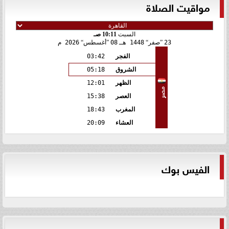
مواقيت الصلاة
السبت
10:11 صـ
23
صفر
1448 هـ
08
أغسطس
2026 م
الفجر
03:42
الشروق
05:18
الظهر
12:01
مصر
العصر
15:38
المغرب
18:43
العشاء
20:09
الفيس بوك