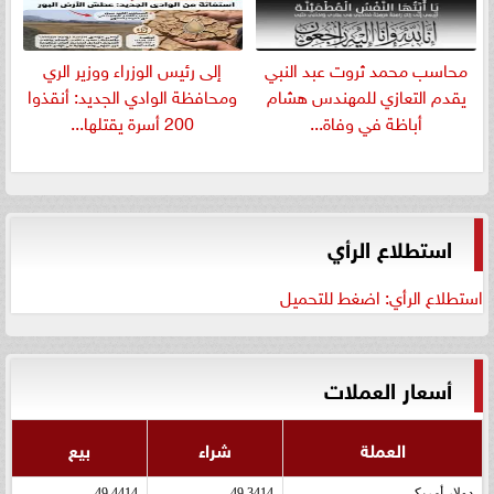
​محاسب محمد ثروت عبد النبي
إلى رئيس الوزراء ووزير الري
يقدم التعازي للمهندس هشام
ومحافظة الوادي الجديد: أنقذوا
أباظة في وفاة...
200 أسرة يقتلها...
استطلاع الرأي
استطلاع الرأي: اضغط للتحميل
أسعار العملات
العملة
شراء
بيع
دولار أمريكى
49.3414
49.4414