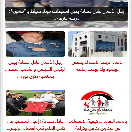
رجل الأعمال عادل شحاتة يدين استهداف ميناء دمياط بـ ”مسيرة”:
مرحلة فارقة...
الإفتاء: نزيف الأنف لا ينقض
رجل الأعمال عادل شحاتة يهنئ
الوضوء ولا يوجب إعادته
الرئيس السيسي والشعب المصري
بمناسبة ذكرى ثورة...
بالرقم القومي.. كيفية الاستعلام
عادل شحاتة : إنجاز المنتخب في
عن شكاوى تكافل وكرامة
كأس العالم ثمرة اهتمام الرئيس...