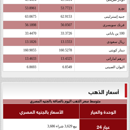
يورو
53.7723
53.8961
جنيه إسترلينى
62.9153
63.0675
فرنك سويسرى
56.0507
56.1898
100 ين يابانى
33.3726
33.4470
ريال سعودى
13.1553
13.1826
دينار كويتى
160.5278
160.9055
درهم اماراتى
13.4325
13.4633
اليوان الصينى
6.8549
6.8693
أسعار الذهب
متوسط سعر الذهب اليوم بالصاغة بالجنيه المصري
الوحدة والعيار
الأسعار بالجنيه المصري
عيار 24
بيع 3,629 شراء 3,686