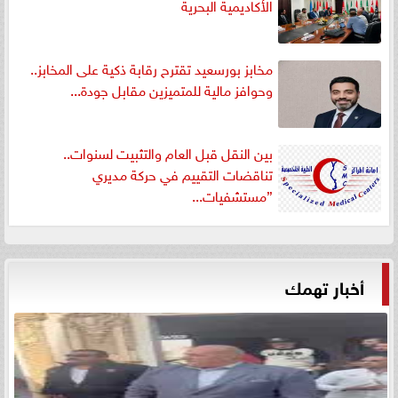
الأكاديمية البحرية
مخابز بورسعيد تقترح رقابة ذكية على المخابز..
وحوافز مالية للمتميزين مقابل جودة...
بين النقل قبل العام والتثبيت لسنوات..
تناقضات التقييم في حركة مديري
”مستشفيات...
أخبار تهمك