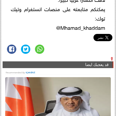
يمكنكم متابعته على منصات انستغرام وتيك
توك:
Mhamad_khaddam@
⇧
قد يعجبك ايضا