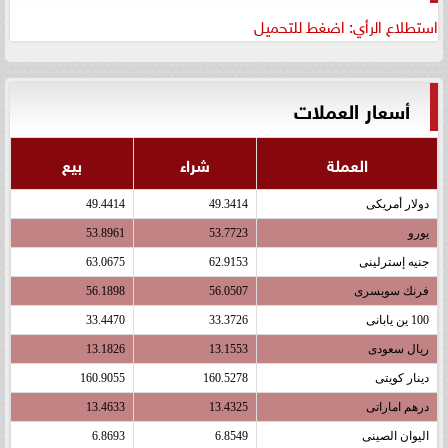
استطلاع الرأي: اضغط للتحميل
أسعار العملات
العملة
شراء
بيع
دولار أمريكى
49.3414
49.4414
يورو
53.7723
53.8961
جنيه إسترلينى
62.9153
63.0675
فرنك سويسرى
56.0507
56.1898
100 ين يابانى
33.3726
33.4470
ريال سعودى
13.1553
13.1826
دينار كويتى
160.5278
160.9055
درهم اماراتى
13.4325
13.4633
اليوان الصينى
6.8549
6.8693