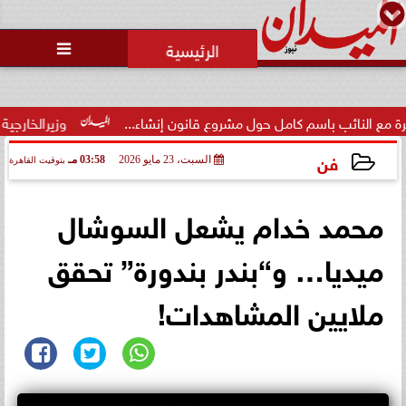
محمد يوسف
رئيس التحرير

الرئيس الأمريكي يهنئ الملك محمد
السادس بمناسبة العيد الوطني
للمغرب
حول مشروع قانون إنشاء...
وزيرالخارجية : القدس والضفة وغزة ت
فن
السبت، 23 مايو 2026
03:58 مـ
بتوقيت القاهرة
2026-05-23 15:58:29
محمد خدام يشعل السوشال
ميديا… و“بندر بندورة” تحقق
ملايين المشاهدات!