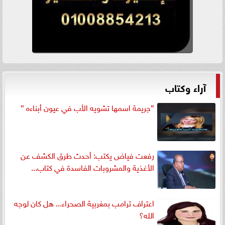
آراء وكتاب
”جريمة اسمها تشويه الأب في عيون أبناءه ”
رفعت فياض يكتب: أحدث طرق الكشف عن
الأغذية والمشروبات الفاسدة في كتاب...
اعتراف ترامب بمغربية الصحراء... هل كان لوجه
الله؟