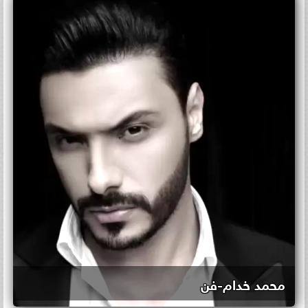
محمد خدام-فن