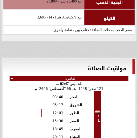
الجنيه الذهب
بيع 25,400 شراء 25,800
الكيلو
بيع 3,628,571 شراء 3,685,714
سعر الذهب بمحلات الصاغة تختلف بين منطقة وأخرى
مواقيت الصلاة
الخميس
02:47 مـ
21
صفر
1448 هـ
06
أغسطس
2026 م
الفجر
03:40
الشروق
05:17
الظهر
12:01
مصر
العصر
15:38
المغرب
18:45
العشاء
20:11