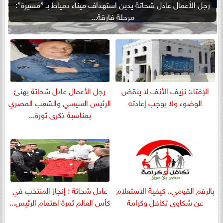
رجل الأعمال عادل شحاتة يدين استهداف ميناء دمياط بـ ”مسيرة”:
مرحلة فارقة...
الإفتاء: نزيف الأنف لا ينقض
رجل الأعمال عادل شحاتة يهنئ
الوضوء ولا يوجب إعادته
الرئيس السيسي والشعب المصري
بمناسبة ذكرى ثورة...
بالرقم القومي.. كيفية الاستعلام
عادل شحاتة : إنجاز المنتخب في
عن شكاوى تكافل وكرامة
كأس العالم ثمرة اهتمام الرئيس...