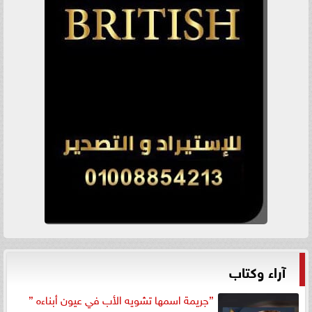
آراء وكتاب
”جريمة اسمها تشويه الأب في عيون أبناءه ”