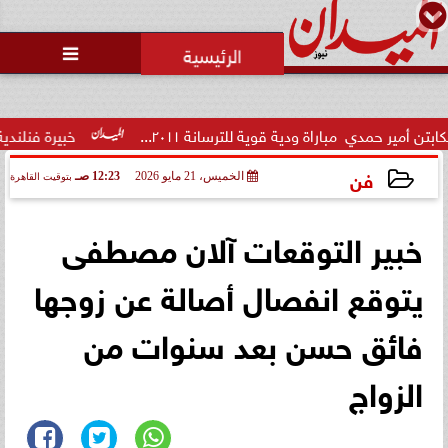
محمد يوسف
رئيس التحرير

الاتحاد العربي للتطوع يرعى
مسابقة وسام الخير
ية قوية للترسانة ٢٠١١...
خبيرة فنلندية تُفجر مفاجأة: تعثر 
فن
الخميس، 21 مايو 2026
12:23 صـ
بتوقيت القاهرة
2026-05-21 00:23:47
خبير التوقعات آلان مصطفى
يتوقع انفصال أصالة عن زوجها
فائق حسن بعد سنوات من
الزواج