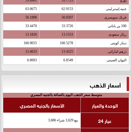
يورو
53.7723
53.8961
جنيه إسترلينى
62.9153
63.0675
فرنك سويسرى
56.0507
56.1898
100 ين يابانى
33.3726
33.4470
ريال سعودى
13.1553
13.1826
دينار كويتى
160.5278
160.9055
درهم اماراتى
13.4325
13.4633
اليوان الصينى
6.8549
6.8693
أسعار الذهب
متوسط سعر الذهب اليوم بالصاغة بالجنيه المصري
الوحدة والعيار
الأسعار بالجنيه المصري
عيار 24
بيع 3,629 شراء 3,686