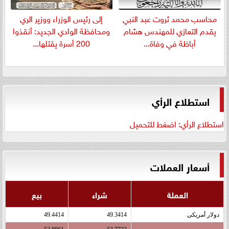
​محاسب محمد ثروت عبد النبي
إلى رئيس الوزراء ووزير الري
يقدم التعازي للمهندس هشام
ومحافظة الوادي الجديد: أنقذوا
أباظة في وفاة...
200 أسرة يقتلها...
استطلاع الرأي
استطلاع الرأي: اضغط للتحميل
أسعار العملات
العملة
شراء
بيع
دولار أمريكى
49.3414
49.4414