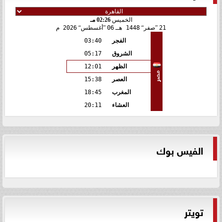
الخميس
02:26 مـ
21
صفر
1448 هـ
06
أغسطس
2026 م
الفجر
03:40
الشروق
05:17
الظهر
12:01
مصر
العصر
15:38
المغرب
18:45
العشاء
20:11
الفيس بوك
تويتر