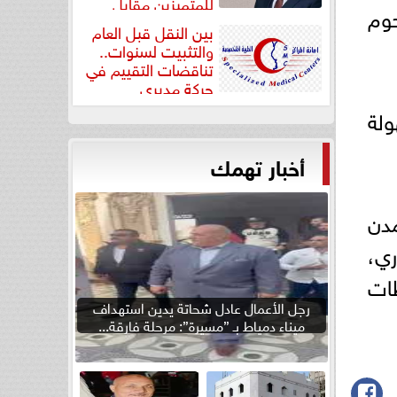
للمتميزين مقابل
حوم
جودة...
بين النقل قبل العام
والتثبيت لسنوات..
تناقضات التقييم في
حركة مديري
”مستشفيات...
ولة
أخبار تهمك
مدن
ري،
ات
رجل الأعمال عادل شحاتة يدين استهداف
ميناء دمياط بـ ”مسيرة”: مرحلة فارقة...