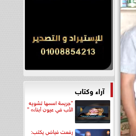
آراء وكتاب
”جريمة اسمها تشويه
الأب في عيون أبناءه ”
رفعت فياض يكتب: