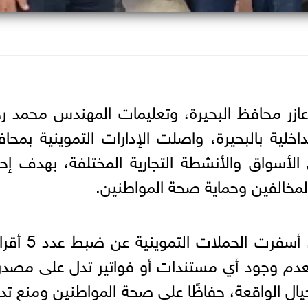
 عازر محافظ البحيرة، وتعليمات المهندس محمد 
داخلية بالبحيرة، واصلت الإدارات التموينية بمحا
ى الأسواق والأنشطة التجارية المختلفة، بهدف إح
لمخالفين وحماية صحة المواطنين.
ففي نطاق إدارة تموين إيتاي البارود، أسفرت ا
دم وجود أي مستندات أو فواتير تدل على مصدر
ة حيال الواقعة، حفاظًا على صحة المواطنين ومنع تد