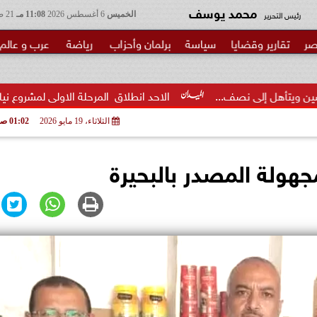
محمد يوسف
رئيس التحرير
الخميس
6 أغسطس 2026
11:08 مـ
21 صفر 1448
صر
تقارير وقضايا
سياسة
برلمان وأحزاب
رياضة
عرب و عالم
ف...
الاحد انطلاق  المرحلة الاولى لمشروع نيابي بحزب الوعي لتأ
الثلاثاء، 19 مايو 2026
01:02 صـ