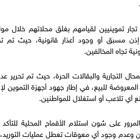
ما تمكنت الحملة من ضبط عدد 8 تجار تموينيين لقيامهم بغلق محلاتهم خلال م
ذن مسبق أو وجود أعذار قانونية، حيث تم تحر
ونية تجاه المخالفين.
لمعروضة للبيع، في إطار جهود أجهزة التموين لإل
ع أي تلاعب أو استغلال للمواطنين.
رور على شون استلام الأقماح المحلية للتأكد
ين وعدم وجود أي معوقات تعطل عمليات التوريد،