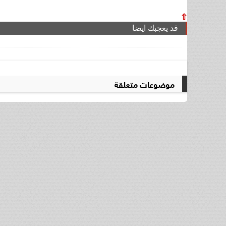
⇧
قد يعجبك ايضا
موضوعات متعلقة