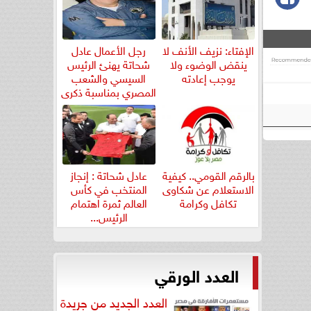
الإفتاء: نزيف الأنف لا
رجل الأعمال عادل
ينقض الوضوء ولا
شحاتة يهنئ الرئيس
يوجب إعادته
السيسي والشعب
المصري بمناسبة ذكرى
ثورة...
بالرقم القومي.. كيفية
عادل شحاتة : إنجاز
الاستعلام عن شكاوى
المنتخب في كأس
تكافل وكرامة
العالم ثمرة اهتمام
الرئيس...
العدد الورقي
العدد الجديد من جريدة