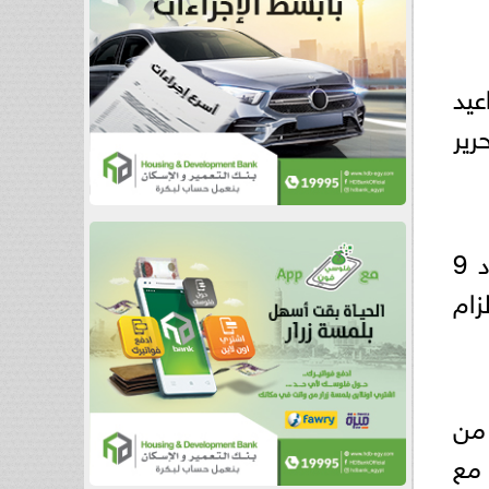
واعيد
ير
وشملت الحملات أيضًا المرور على المحال التجارية والبقالات الحرة، حيث تم تحرير عدد 9
زام
 من
 مع