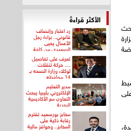
الأكثر قراءةً
تحت
رد اعتبار وإنصاف
ارة
قانوني.. براءة رجل
الأعمال يحيى
ضة
الصعيدي من كافة
التهم...
تعرف على تفاصيل
.... حركة تنقلات
لوكلاء وزارة الصحه بـ
14 محافظه
 ضبط
مدير التعليم
على
الإلكتروني بليبيا يبحث
التعاون مع الأكاديمية
البحرية
مخابز بورسعيد تقترح
رقابة ذكية على
دة،
المخابز.. وحوافز مالية