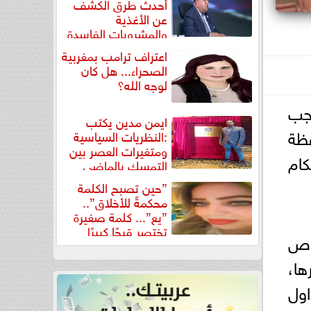
أحدث طرق الكشف
عن الأغذية
والمشروبات الفاسدة
في كتاب...
اعتراف ترامب بمغربية
الصحراء... هل كان
لوجه الله؟
رجب
ايمن مدين يكتب
فظة
:النظريات السياسية
ومتغيرات العصر بين
كام
التمسك بالماضي
ومواجهة تحديات...
”حين تصبح الكلمة
محكمةً للأخلاق”..
”يع”... كلمة صغيرة
تختصر قبحًا كبيرًا
لحملات التموينية عن ضبط عدد 5 أقراص
ها،
اول