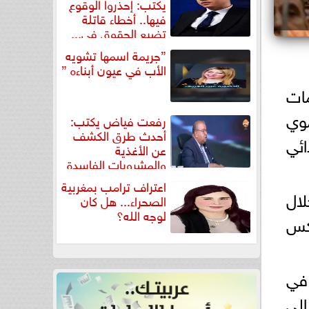
يكتب: إحذروا الوقوع
فيها.. أخطاء قاتلة
تضيع الحقوق في...
”جريمة اسمها تشويه
الأب في عيون أبناءه ”
مات
موي
رفعت فياض يكتب:
أحدث طرق الكشف
ائي
عن الأغذية
والمشروبات الفاسدة
في كتاب...
اعتراف ترامب بمغربية
لال
الصحراء... هل كان
لوجه الله؟
عكس
 في
إلى