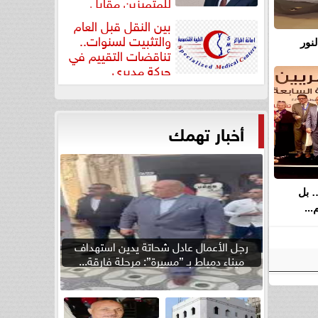
للمتميزين مقابل
جودة...
بين النقل قبل العام
والتثبيت لسنوات..
نور
تناقضات التقييم في
حركة مديري
”مستشفيات...
أخبار تهمك
… بل
..
رجل الأعمال عادل شحاتة يدين استهداف
ميناء دمياط بـ ”مسيرة”: مرحلة فارقة...