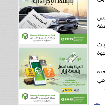
عكس
اقة
يات
جوة
هذه
عي