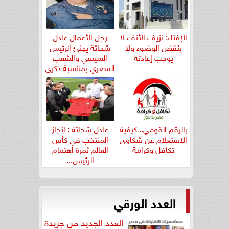
الإفتاء: نزيف الأنف لا
رجل الأعمال عادل
ينقض الوضوء ولا
شحاتة يهنئ الرئيس
يوجب إعادته
السيسي والشعب
المصري بمناسبة ذكرى
ثورة...
بالرقم القومي.. كيفية
عادل شحاتة : إنجاز
الاستعلام عن شكاوى
المنتخب في كأس
تكافل وكرامة
العالم ثمرة اهتمام
الرئيس...
العدد الورقي
العدد الجديد من جريدة