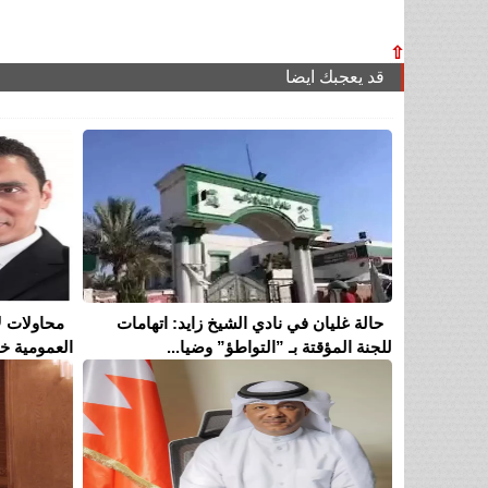
⇧
قد يعجبك ايضا
حالة غليان في نادي الشيخ زايد: اتهامات
محاولات ل
للجنة المؤقتة بـ ”التواطؤ” وضيا...
العمومية خل