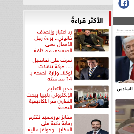
الأكثر قراءةً
رد اعتبار وإنصاف
قانوني.. براءة رجل
الأعمال يحيى
الصعيدي من كافة
التهم...
تعرف على تفاصيل
.... حركة تنقلات
لوكلاء وزارة الصحه بـ
14 محافظه
مدير التعليم
 السادس
الإلكتروني بليبيا يبحث
التعاون مع الأكاديمية
البحرية
مخابز بورسعيد تقترح
رقابة ذكية على
المخابز.. وحوافز مالية