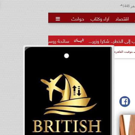
هـ
اقتصاد
آراء وكتاب
حوادث

...
سائحة روسية لـ”مراسي”: الغردقة تجمع بين الموقع المميز وال
بتوقيت القاهرة