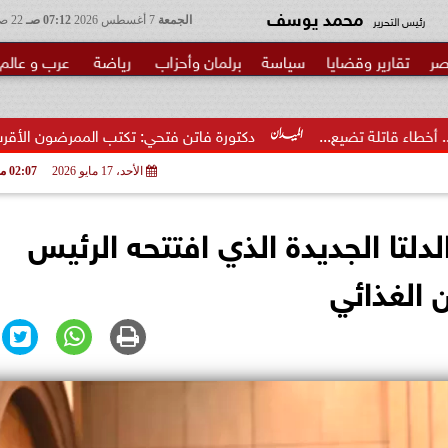
محمد يوسف
رئيس التحرير
الجمعة
7 أغسطس 2026
07:12 صـ
22 صفر 1448
صر
تقارير وقضايا
سياسة
برلمان وأحزاب
رياضة
عرب و عالم
دكتورة فاتن فتحي: تكتب الممرضون الأقرب إلى الخطر.. شكرا وزير
الأحد، 17 مايو 2026
02:07 مـ
لدلتا الجديدة الذي افتتحه الرئيس
 الغذائي