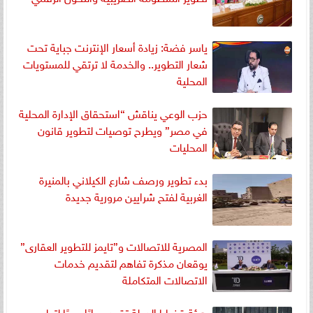
ياسر فضة: زيادة أسعار الإنترنت جباية تحت
شعار التطوير.. والخدمة لا ترتقي للمستويات
المحلية
حزب الوعي يناقش “استحقاق الإدارة المحلية
في مصر” ويطرح توصيات لتطوير قانون
المحليات
بدء تطوير ورصف شارع الكيلاني بالمنيرة
الغربية لفتح شرايين مرورية جديدة
المصرية للاتصالات و”تايمز للتطوير العقارى”
يوقعان مذكرة تفاهم لتقديم خدمات
الاتصالات المتكاملة
هيئة قضايا الدولة تقود حوارًا عربيًا لتطوير