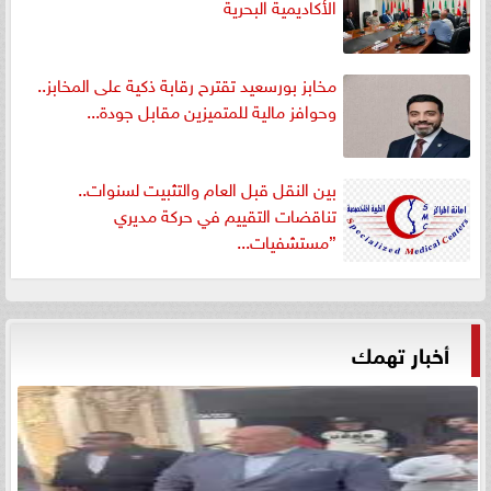
الأكاديمية البحرية
مخابز بورسعيد تقترح رقابة ذكية على المخابز..
وحوافز مالية للمتميزين مقابل جودة...
بين النقل قبل العام والتثبيت لسنوات..
تناقضات التقييم في حركة مديري
”مستشفيات...
أخبار تهمك