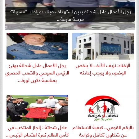
رجل الأعمال عادل شحاتة يدين استهداف ميناء دمياط بـ ”مسيرة”:
مرحلة فارقة...
الإفتاء: نزيف الأنف لا ينقض
رجل الأعمال عادل شحاتة يهنئ
الوضوء ولا يوجب إعادته
الرئيس السيسي والشعب المصري
بمناسبة ذكرى ثورة...
بالرقم القومي.. كيفية الاستعلام
عادل شحاتة : إنجاز المنتخب في
عن شكاوى تكافل وكرامة
كأس العالم ثمرة اهتمام الرئيس...