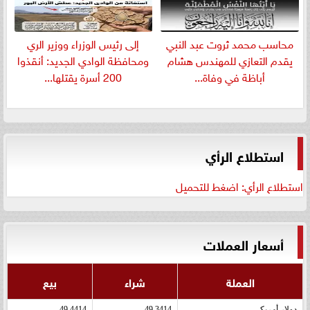
​محاسب محمد ثروت عبد النبي
إلى رئيس الوزراء ووزير الري
يقدم التعازي للمهندس هشام
ومحافظة الوادي الجديد: أنقذوا
أباظة في وفاة...
200 أسرة يقتلها...
استطلاع الرأي
استطلاع الرأي: اضغط للتحميل
أسعار العملات
العملة
شراء
بيع
دولار أمريكى
49.3414
49.4414