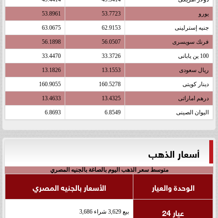
يورو
53.7723
53.8961
جنيه إسترلينى
62.9153
63.0675
فرنك سويسرى
56.0507
56.1898
100 ين يابانى
33.3726
33.4470
ريال سعودى
13.1553
13.1826
دينار كويتى
160.5278
160.9055
درهم اماراتى
13.4325
13.4633
اليوان الصينى
6.8549
6.8693
أسعار الذهب
متوسط سعر الذهب اليوم بالصاغة بالجنيه المصري
الوحدة والعيار
الأسعار بالجنيه المصري
عيار 24
بيع 3,629 شراء 3,686